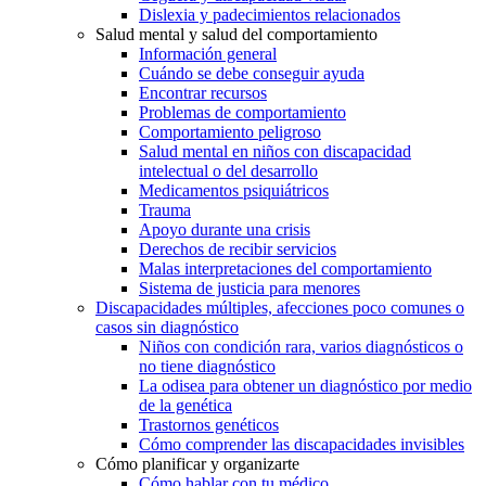
Dislexia y padecimientos relacionados
Salud mental y salud del comportamiento
Información general
Cuándo se debe conseguir ayuda
Encontrar recursos
Problemas de comportamiento
Comportamiento peligroso
Salud mental en niños con discapacidad
intelectual o del desarrollo
Medicamentos psiquiátricos
Trauma
Apoyo durante una crisis
Derechos de recibir servicios
Malas interpretaciones del comportamiento
Sistema de justicia para menores
Discapacidades múltiples, afecciones poco comunes o
casos sin diagnóstico
Niños con condición rara, varios diagnósticos o
no tiene diagnóstico
La odisea para obtener un diagnóstico por medio
de la genética
Trastornos genéticos
Cómo comprender las discapacidades invisibles
Cómo planificar y organizarte
Cómo hablar con tu médico