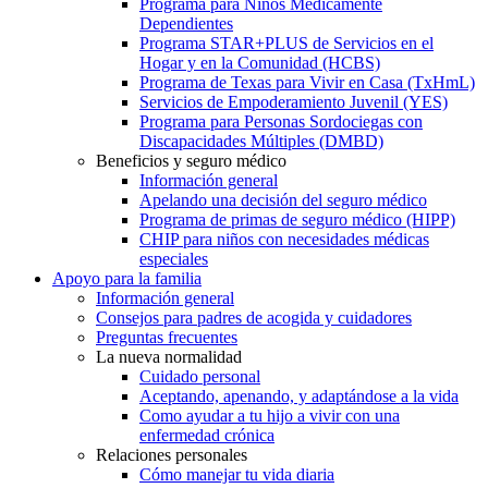
Programa para Niños Médicamente
Dependientes
Programa STAR+PLUS de Servicios en el
Hogar y en la Comunidad (HCBS)
Programa de Texas para Vivir en Casa (TxHmL)
Servicios de Empoderamiento Juvenil (YES)
Programa para Personas Sordociegas con
Discapacidades Múltiples (DMBD)
Beneficios y seguro médico
Información general
Apelando una decisión del seguro médico
Programa de primas de seguro médico (HIPP)
CHIP para niños con necesidades médicas
especiales
Apoyo para la familia
Información general
Consejos para padres de acogida y cuidadores
Preguntas frecuentes
La nueva normalidad
Cuidado personal
Aceptando, apenando, y adaptándose a la vida
Como ayudar a tu hijo a vivir con una
enfermedad crónica
Relaciones personales
Cómo manejar tu vida diaria