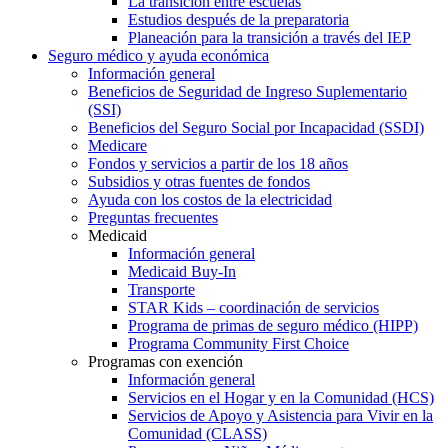
La transición entre escuelas
Estudios después de la preparatoria
Planeación para la transición a través del IEP
Seguro médico y ayuda económica
Información general
Beneficios de Seguridad de Ingreso Suplementario
(SSI)
Beneficios del Seguro Social por Incapacidad (SSDI)
Medicare
Fondos y servicios a partir de los 18 años
Subsidios y otras fuentes de fondos
Ayuda con los costos de la electricidad
Preguntas frecuentes
Medicaid
Información general
Medicaid Buy-In
Transporte
STAR Kids – coordinación de servicios
Programa de primas de seguro médico (HIPP)
Programa Community First Choice
Programas con exención
Información general
Servicios en el Hogar y en la Comunidad (HCS)
Servicios de Apoyo y Asistencia para Vivir en la
Comunidad (CLASS)