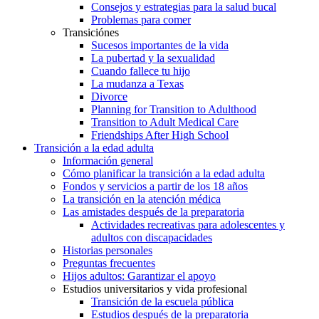
Consejos y estrategias para la salud bucal
Problemas para comer
Transiciónes
Sucesos importantes de la vida
La pubertad y la sexualidad
Cuando fallece tu hijo
La mudanza a Texas
Divorce
Planning for Transition to Adulthood
Transition to Adult Medical Care
Friendships After High School
Transición a la edad adulta
Información general
Cómo planificar la transición a la edad adulta
Fondos y servicios a partir de los 18 años
La transición en la atención médica
Las amistades después de la preparatoria
Actividades recreativas para adolescentes y
adultos con discapacidades
Historias personales
Preguntas frecuentes
Hijos adultos: Garantizar el apoyo
Estudios universitarios y vida profesional
Transición de la escuela pública
Estudios después de la preparatoria