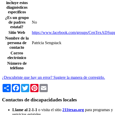
incluye estos
diagnósticos
específicos
¿Es un grupo
de padres
No
estatal?
Sitio Web
https://www.facebook.com/groups/CenTexADSupp
Nombre de la
persona de
Patricia Sengstack
contacto
Correo
electrónico
Número de
teléfono
¿Descubriste que hay un error? Sugiere la manera de corregirlo.
Share
Facebook
Twitter
Pinterest
Email
Contactos de discapacidades locales
Llame al 2-1-1
o visita el sitio
211texas.org
para programas y
servicios estatales