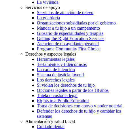
La vivienda
Servicios de apoyo
Servicios de atención de relevo
La guardería
Organizaciones subsidiadas por el gobierno
Mandar a tu hijo a un campamento
Glosario de especialidades y terapias
Getting the Right Education Services
Atención de un ayudante personal
Programa Community First Choice
Derechos y aspectos legales
Herramientas legales
Testamentos y fideicomisos
La carta de intención
Sistema de justicia juvenil
Los derechos legales
Si violan los derechos de tu hijo
Opciones legales a partir de los 18 años
Tutela o custodia legal
Rights to a Public Education
Toma de decisiones con apoyo y poder notarial
Defender los derechos de tu hijo y cambiar los
sistemas
Alimentación y salud bucal
Cuidado dental