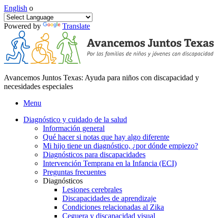
English
o
Powered by
Translate
Avancemos Juntos Texas: Ayuda para niños con discapacidad y
necesidades especiales
Menu
Diagnóstico y cuidado de la salud
Información general
Qué hacer si notas que hay algo diferente
Mi hijo tiene un diagnóstico, ¿por dónde empiezo?
Diagnósticos para discapacidades
Intervención Temprana en la Infancia (ECI)
Preguntas frecuentes
Diagnósticos
Lesiones cerebrales
Discapacidades de aprendizaje
Condiciones relacionadas al Zika
Ceguera y discapacidad visual