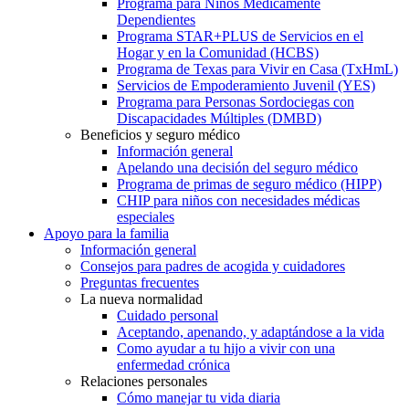
Programa para Niños Médicamente
Dependientes
Programa STAR+PLUS de Servicios en el
Hogar y en la Comunidad (HCBS)
Programa de Texas para Vivir en Casa (TxHmL)
Servicios de Empoderamiento Juvenil (YES)
Programa para Personas Sordociegas con
Discapacidades Múltiples (DMBD)
Beneficios y seguro médico
Información general
Apelando una decisión del seguro médico
Programa de primas de seguro médico (HIPP)
CHIP para niños con necesidades médicas
especiales
Apoyo para la familia
Información general
Consejos para padres de acogida y cuidadores
Preguntas frecuentes
La nueva normalidad
Cuidado personal
Aceptando, apenando, y adaptándose a la vida
Como ayudar a tu hijo a vivir con una
enfermedad crónica
Relaciones personales
Cómo manejar tu vida diaria