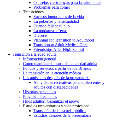
Consejos y estrategias para la salud bucal
Problemas para comer
Transiciónes
Sucesos importantes de la vida
La pubertad y la sexualidad
Cuando fallece tu hijo
La mudanza a Texas
Divorce
Planning for Transition to Adulthood
Transition to Adult Medical Care
Friendships After High School
Transición a la edad adulta
Información general
Cómo planificar la transición a la edad adulta
Fondos y servicios a partir de los 18 años
La transición en la atención médica
Las amistades después de la preparatoria
Actividades recreativas para adolescentes y
adultos con discapacidades
Historias personales
Preguntas frecuentes
Hijos adultos: Garantizar el apoyo
Estudios universitarios y vida profesional
Transición de la escuela pública
Estudios después de la preparatoria