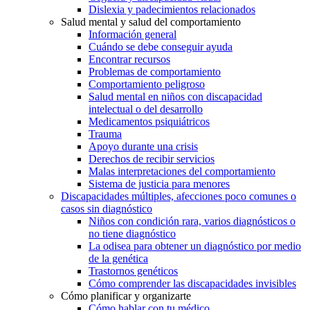
Dislexia y padecimientos relacionados
Salud mental y salud del comportamiento
Información general
Cuándo se debe conseguir ayuda
Encontrar recursos
Problemas de comportamiento
Comportamiento peligroso
Salud mental en niños con discapacidad
intelectual o del desarrollo
Medicamentos psiquiátricos
Trauma
Apoyo durante una crisis
Derechos de recibir servicios
Malas interpretaciones del comportamiento
Sistema de justicia para menores
Discapacidades múltiples, afecciones poco comunes o
casos sin diagnóstico
Niños con condición rara, varios diagnósticos o
no tiene diagnóstico
La odisea para obtener un diagnóstico por medio
de la genética
Trastornos genéticos
Cómo comprender las discapacidades invisibles
Cómo planificar y organizarte
Cómo hablar con tu médico