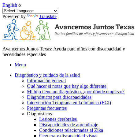
English
o
Powered by
Translate
Avancemos Juntos Texas: Ayuda para niños con discapacidad y
necesidades especiales
Menu
Diagnóstico y cuidado de la salud
Información general
Qué hacer si notas que hay algo diferente
Mi hijo tiene un diagnóstico, ¿por dónde empiezo?
Diagnósticos para discapacidades
Intervención Temprana en la Infancia (ECI)
Preguntas frecuentes
Diagnósticos
Lesiones cerebrales
Discapacidades de aprendizaje
Condiciones relacionadas al Zika
Ceguera y discapacidad visual