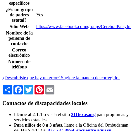
específicos
¿Es un grupo
de padres
Yes
estatal?
Sitio Web
https://www.facebook.com/groups/CerebralPalsyInf
Nombre de la
persona de
contacto
Correo
electrónico
Número de
teléfono
¿Descubriste que hay un error? Sugiere la manera de corregirlo.
Share
Facebook
Twitter
Pinterest
Email
Contactos de discapacidades locales
Llame al 2-1-1
o visita el sitio
211texas.org
para programas y
servicios estatales
Para niños de 0 a 3 años
, llame a la Oficina del Ombudsman
del HHS (ECI) al
877-787-8999
,
encuentre aquí su