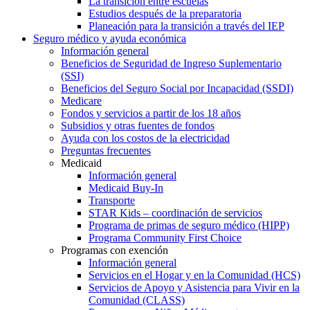
La transición entre escuelas
Estudios después de la preparatoria
Planeación para la transición a través del IEP
Seguro médico y ayuda económica
Información general
Beneficios de Seguridad de Ingreso Suplementario
(SSI)
Beneficios del Seguro Social por Incapacidad (SSDI)
Medicare
Fondos y servicios a partir de los 18 años
Subsidios y otras fuentes de fondos
Ayuda con los costos de la electricidad
Preguntas frecuentes
Medicaid
Información general
Medicaid Buy-In
Transporte
STAR Kids – coordinación de servicios
Programa de primas de seguro médico (HIPP)
Programa Community First Choice
Programas con exención
Información general
Servicios en el Hogar y en la Comunidad (HCS)
Servicios de Apoyo y Asistencia para Vivir en la
Comunidad (CLASS)