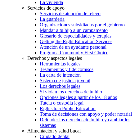
La vivienda
Servicios de apoyo
Servicios de atención de relevo
La guardería
Organizaciones subsidiadas por el gobierno
Mandar a tu hijo a un campamento
Glosario de especialidades y terapias
Getting the Right Education Services
Atención de un ayudante personal
Programa Community First Choice
Derechos y aspectos legales
Herramientas legales
Testamentos y fideicomisos
La carta de intención
Sistema de justicia juvenil
Los derechos legales
Si violan los derechos de tu hijo
Opciones legales a partir de los 18 años
Tutela o custodia legal
Rights to a Public Education
Toma de decisiones con apoyo y poder notarial
Defender los derechos de tu hijo y cambiar los
sistemas
Alimentación y salud bucal
Cuidado dental