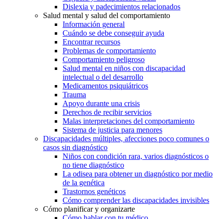
Dislexia y padecimientos relacionados
Salud mental y salud del comportamiento
Información general
Cuándo se debe conseguir ayuda
Encontrar recursos
Problemas de comportamiento
Comportamiento peligroso
Salud mental en niños con discapacidad
intelectual o del desarrollo
Medicamentos psiquiátricos
Trauma
Apoyo durante una crisis
Derechos de recibir servicios
Malas interpretaciones del comportamiento
Sistema de justicia para menores
Discapacidades múltiples, afecciones poco comunes o
casos sin diagnóstico
Niños con condición rara, varios diagnósticos o
no tiene diagnóstico
La odisea para obtener un diagnóstico por medio
de la genética
Trastornos genéticos
Cómo comprender las discapacidades invisibles
Cómo planificar y organizarte
Cómo hablar con tu médico