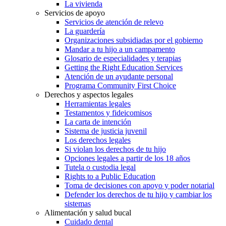
La vivienda
Servicios de apoyo
Servicios de atención de relevo
La guardería
Organizaciones subsidiadas por el gobierno
Mandar a tu hijo a un campamento
Glosario de especialidades y terapias
Getting the Right Education Services
Atención de un ayudante personal
Programa Community First Choice
Derechos y aspectos legales
Herramientas legales
Testamentos y fideicomisos
La carta de intención
Sistema de justicia juvenil
Los derechos legales
Si violan los derechos de tu hijo
Opciones legales a partir de los 18 años
Tutela o custodia legal
Rights to a Public Education
Toma de decisiones con apoyo y poder notarial
Defender los derechos de tu hijo y cambiar los
sistemas
Alimentación y salud bucal
Cuidado dental