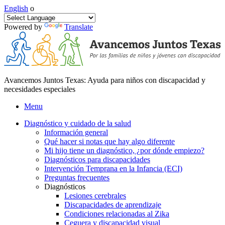
English
o
Powered by
Translate
Avancemos Juntos Texas: Ayuda para niños con discapacidad y
necesidades especiales
Menu
Diagnóstico y cuidado de la salud
Información general
Qué hacer si notas que hay algo diferente
Mi hijo tiene un diagnóstico, ¿por dónde empiezo?
Diagnósticos para discapacidades
Intervención Temprana en la Infancia (ECI)
Preguntas frecuentes
Diagnósticos
Lesiones cerebrales
Discapacidades de aprendizaje
Condiciones relacionadas al Zika
Ceguera y discapacidad visual