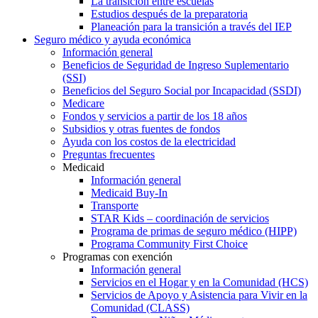
La transición entre escuelas
Estudios después de la preparatoria
Planeación para la transición a través del IEP
Seguro médico y ayuda económica
Información general
Beneficios de Seguridad de Ingreso Suplementario
(SSI)
Beneficios del Seguro Social por Incapacidad (SSDI)
Medicare
Fondos y servicios a partir de los 18 años
Subsidios y otras fuentes de fondos
Ayuda con los costos de la electricidad
Preguntas frecuentes
Medicaid
Información general
Medicaid Buy-In
Transporte
STAR Kids – coordinación de servicios
Programa de primas de seguro médico (HIPP)
Programa Community First Choice
Programas con exención
Información general
Servicios en el Hogar y en la Comunidad (HCS)
Servicios de Apoyo y Asistencia para Vivir en la
Comunidad (CLASS)