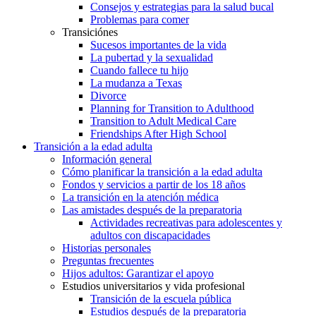
Consejos y estrategias para la salud bucal
Problemas para comer
Transiciónes
Sucesos importantes de la vida
La pubertad y la sexualidad
Cuando fallece tu hijo
La mudanza a Texas
Divorce
Planning for Transition to Adulthood
Transition to Adult Medical Care
Friendships After High School
Transición a la edad adulta
Información general
Cómo planificar la transición a la edad adulta
Fondos y servicios a partir de los 18 años
La transición en la atención médica
Las amistades después de la preparatoria
Actividades recreativas para adolescentes y
adultos con discapacidades
Historias personales
Preguntas frecuentes
Hijos adultos: Garantizar el apoyo
Estudios universitarios y vida profesional
Transición de la escuela pública
Estudios después de la preparatoria