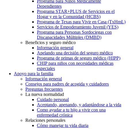
Programa para Niños Médicamente
Dependientes
Programa STAR+PLUS de Servicios en el
Hogar y en la Comunidad (HCBS)
Programa de Texas para Vivir en Casa (TxHmL)
Servicios de Empoderamiento Juvenil (YES)
Programa para Personas Sordociegas con
Discapacidades Múltiples (DMBD)
Beneficios y seguro médico
Información general
Apelando una decisión del seguro médico
Programa de primas de seguro médico (HIPP)
CHIP para niños con necesidades médicas
especiales
Apoyo para la familia
Información general
Consejos para padres de acogida y cuidadores
Preguntas frecuentes
La nueva normalidad
Cuidado personal
Aceptando, apenando, y adaptándose a la vida
Como ayudar a tu hijo a vivir con una
enfermedad crónica
Relaciones personales
Cómo manejar tu vida diaria