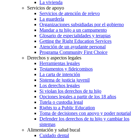
La vivienda
Servicios de apoyo
Servicios de atención de relevo
La guardería
Organizaciones subsidiadas por el gobierno
Mandar a tu hijo a un campamento
Glosario de especialidades y terapias
Getting the Right Education Services
Atención de un ayudante personal
Programa Community First Choice
Derechos y aspectos legales
Herramientas legales
Testamentos y fideicomisos
La carta de intención
Sistema de justicia juvenil
Los derechos legales
Si violan los derechos de tu hijo
Opciones legales a partir de los 18 años
Tutela o custodia legal
Rights to a Public Education
Toma de decisiones con apoyo y poder notarial
Defender los derechos de tu hijo y cambiar los
sistemas
Alimentación y salud bucal
Cuidado dental