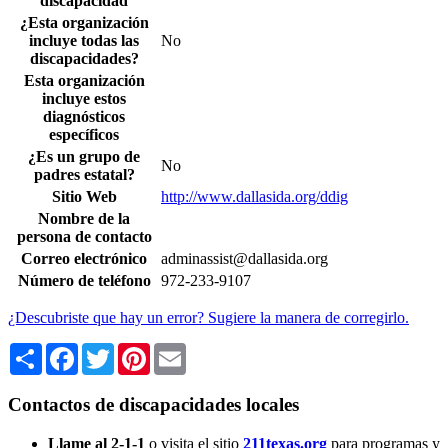
discapacidad
¿Esta organización
incluye todas las
No
discapacidades?
Esta organización
incluye estos
diagnósticos
específicos
¿Es un grupo de
No
padres estatal?
Sitio Web
http://www.dallasida.org/ddig
Nombre de la
persona de contacto
Correo electrónico
adminassist@dallasida.org
Número de teléfono
972-233-9107
¿Descubriste que hay un error? Sugiere la manera de corregirlo.
Share
Facebook
Twitter
Pinterest
Email
Contactos de discapacidades locales
Llame al 2-1-1
o visita el sitio
211texas.org
para programas y