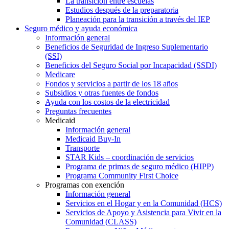
La transición entre escuelas
Estudios después de la preparatoria
Planeación para la transición a través del IEP
Seguro médico y ayuda económica
Información general
Beneficios de Seguridad de Ingreso Suplementario
(SSI)
Beneficios del Seguro Social por Incapacidad (SSDI)
Medicare
Fondos y servicios a partir de los 18 años
Subsidios y otras fuentes de fondos
Ayuda con los costos de la electricidad
Preguntas frecuentes
Medicaid
Información general
Medicaid Buy-In
Transporte
STAR Kids – coordinación de servicios
Programa de primas de seguro médico (HIPP)
Programa Community First Choice
Programas con exención
Información general
Servicios en el Hogar y en la Comunidad (HCS)
Servicios de Apoyo y Asistencia para Vivir en la
Comunidad (CLASS)