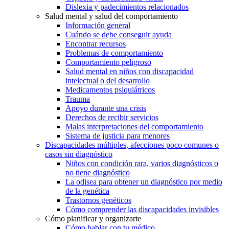
Dislexia y padecimientos relacionados
Salud mental y salud del comportamiento
Información general
Cuándo se debe conseguir ayuda
Encontrar recursos
Problemas de comportamiento
Comportamiento peligroso
Salud mental en niños con discapacidad
intelectual o del desarrollo
Medicamentos psiquiátricos
Trauma
Apoyo durante una crisis
Derechos de recibir servicios
Malas interpretaciones del comportamiento
Sistema de justicia para menores
Discapacidades múltiples, afecciones poco comunes o
casos sin diagnóstico
Niños con condición rara, varios diagnósticos o
no tiene diagnóstico
La odisea para obtener un diagnóstico por medio
de la genética
Trastornos genéticos
Cómo comprender las discapacidades invisibles
Cómo planificar y organizarte
Cómo hablar con tu médico