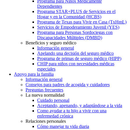
Programa para Niños Médicamente
Dependientes
Programa STAR+PLUS de Servicios en el
Hogar y en la Comunidad (HCBS)
Programa de Texas para Vivir en Casa (TxHmL)
Servicios de Empoderamiento Juvenil (YES)
Programa para Personas Sordociegas con
Discapacidades Múltiples (DMBD)
Beneficios y seguro médico
Información general
Apelando una decisión del seguro médico
Programa de primas de seguro médico (HIPP)
CHIP para niños con necesidades médicas
especiales
Apoyo para la familia
Información general
Consejos para padres de acogida y cuidadores
Preguntas frecuentes
La nueva normalidad
Cuidado personal
Aceptando, apenando, y adaptándose a la vida
Como ayudar a tu hijo a vivir con una
enfermedad crónica
Relaciones personales
Cómo manejar tu vida diaria