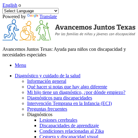
English
o
Powered by
Translate
Avancemos Juntos Texas: Ayuda para niños con discapacidad y
necesidades especiales
Menu
Diagnóstico y cuidado de la salud
Información general
Qué hacer si notas que hay algo diferente
Mi hijo tiene un diagnóstico, ¿por dónde empiezo?
Diagnósticos para discapacidades
Intervención Temprana en la Infancia (ECI)
Preguntas frecuentes
Diagnósticos
Lesiones cerebrales
Discapacidades de aprendizaje
Condiciones relacionadas al Zika
Ceguera y discapacidad visual