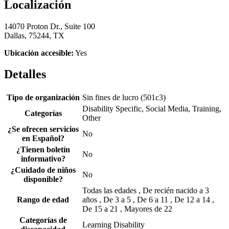
Localización
14070 Proton Dr., Suite 100
Dallas, 75244, TX
Ubicación accesible:
Yes
Detalles
Tipo de organización
Sin fines de lucro (501c3)
Disability Specific, Social Media, Training,
Categorías
Other
¿Se ofrecen servicios
No
en Español?
¿Tienen boletín
No
informativo?
¿Cuidado de niños
No
disponible?
Todas las edades , De recién nacido a 3
Rango de edad
años , De 3 a 5 , De 6 a 11 , De 12 a 14 ,
De 15 a 21 , Mayores de 22
Categorías de
Learning Disability