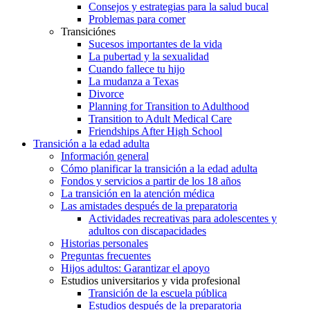
Consejos y estrategias para la salud bucal
Problemas para comer
Transiciónes
Sucesos importantes de la vida
La pubertad y la sexualidad
Cuando fallece tu hijo
La mudanza a Texas
Divorce
Planning for Transition to Adulthood
Transition to Adult Medical Care
Friendships After High School
Transición a la edad adulta
Información general
Cómo planificar la transición a la edad adulta
Fondos y servicios a partir de los 18 años
La transición en la atención médica
Las amistades después de la preparatoria
Actividades recreativas para adolescentes y
adultos con discapacidades
Historias personales
Preguntas frecuentes
Hijos adultos: Garantizar el apoyo
Estudios universitarios y vida profesional
Transición de la escuela pública
Estudios después de la preparatoria