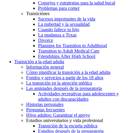
Consejos y estrategias para la salud bucal
Problemas para comer
Transiciónes
Sucesos importantes de la vida
La pubertad y la sexualidad
Cuando fallece tu hijo
La mudanza a Texas
Divorce
Planning for Transition to Adulthood
Transition to Adult Medical Care
Friendships After High School
Transición a la edad adulta
Información general
Cómo planificar la transición a la edad adulta
Fondos y servicios a partir de los 18 años
La transición en la atención médica
Las amistades después de la preparatoria
Actividades recreativas para adolescentes y
adultos con discapacidades
Historias personales
Preguntas frecuentes
Hijos adultos: Garantizar el apoyo
Estudios universitarios y vida profesional
Transición de la escuela pública
Estudios después de la preparatoria