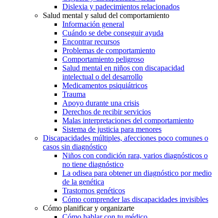
Dislexia y padecimientos relacionados
Salud mental y salud del comportamiento
Información general
Cuándo se debe conseguir ayuda
Encontrar recursos
Problemas de comportamiento
Comportamiento peligroso
Salud mental en niños con discapacidad
intelectual o del desarrollo
Medicamentos psiquiátricos
Trauma
Apoyo durante una crisis
Derechos de recibir servicios
Malas interpretaciones del comportamiento
Sistema de justicia para menores
Discapacidades múltiples, afecciones poco comunes o
casos sin diagnóstico
Niños con condición rara, varios diagnósticos o
no tiene diagnóstico
La odisea para obtener un diagnóstico por medio
de la genética
Trastornos genéticos
Cómo comprender las discapacidades invisibles
Cómo planificar y organizarte
Cómo hablar con tu médico