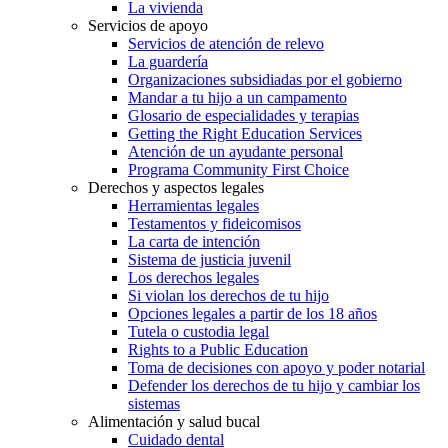
La vivienda
Servicios de apoyo
Servicios de atención de relevo
La guardería
Organizaciones subsidiadas por el gobierno
Mandar a tu hijo a un campamento
Glosario de especialidades y terapias
Getting the Right Education Services
Atención de un ayudante personal
Programa Community First Choice
Derechos y aspectos legales
Herramientas legales
Testamentos y fideicomisos
La carta de intención
Sistema de justicia juvenil
Los derechos legales
Si violan los derechos de tu hijo
Opciones legales a partir de los 18 años
Tutela o custodia legal
Rights to a Public Education
Toma de decisiones con apoyo y poder notarial
Defender los derechos de tu hijo y cambiar los
sistemas
Alimentación y salud bucal
Cuidado dental