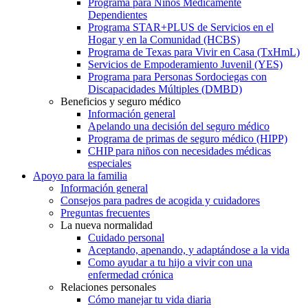
Programa para Niños Médicamente
Dependientes
Programa STAR+PLUS de Servicios en el
Hogar y en la Comunidad (HCBS)
Programa de Texas para Vivir en Casa (TxHmL)
Servicios de Empoderamiento Juvenil (YES)
Programa para Personas Sordociegas con
Discapacidades Múltiples (DMBD)
Beneficios y seguro médico
Información general
Apelando una decisión del seguro médico
Programa de primas de seguro médico (HIPP)
CHIP para niños con necesidades médicas
especiales
Apoyo para la familia
Información general
Consejos para padres de acogida y cuidadores
Preguntas frecuentes
La nueva normalidad
Cuidado personal
Aceptando, apenando, y adaptándose a la vida
Como ayudar a tu hijo a vivir con una
enfermedad crónica
Relaciones personales
Cómo manejar tu vida diaria