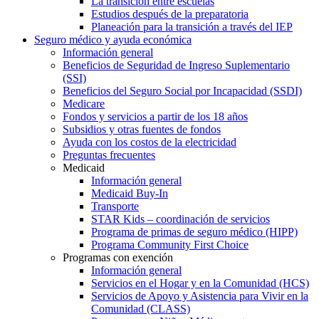
La transición entre escuelas
Estudios después de la preparatoria
Planeación para la transición a través del IEP
Seguro médico y ayuda económica
Información general
Beneficios de Seguridad de Ingreso Suplementario
(SSI)
Beneficios del Seguro Social por Incapacidad (SSDI)
Medicare
Fondos y servicios a partir de los 18 años
Subsidios y otras fuentes de fondos
Ayuda con los costos de la electricidad
Preguntas frecuentes
Medicaid
Información general
Medicaid Buy-In
Transporte
STAR Kids – coordinación de servicios
Programa de primas de seguro médico (HIPP)
Programa Community First Choice
Programas con exención
Información general
Servicios en el Hogar y en la Comunidad (HCS)
Servicios de Apoyo y Asistencia para Vivir en la
Comunidad (CLASS)