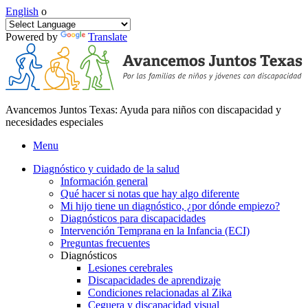
English
o
Powered by
Translate
Avancemos Juntos Texas: Ayuda para niños con discapacidad y
necesidades especiales
Menu
Diagnóstico y cuidado de la salud
Información general
Qué hacer si notas que hay algo diferente
Mi hijo tiene un diagnóstico, ¿por dónde empiezo?
Diagnósticos para discapacidades
Intervención Temprana en la Infancia (ECI)
Preguntas frecuentes
Diagnósticos
Lesiones cerebrales
Discapacidades de aprendizaje
Condiciones relacionadas al Zika
Ceguera y discapacidad visual