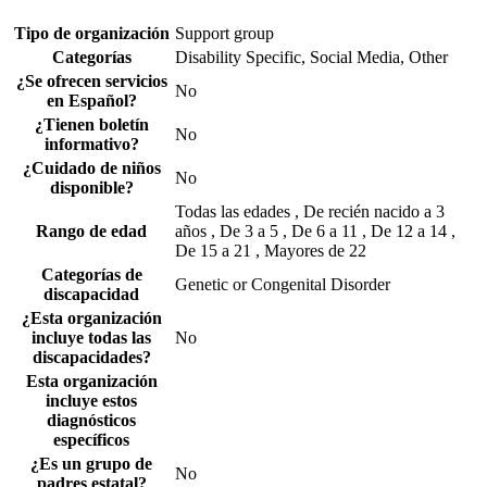
Tipo de organización
Support group
Categorías
Disability Specific, Social Media, Other
¿Se ofrecen servicios
No
en Español?
¿Tienen boletín
No
informativo?
¿Cuidado de niños
No
disponible?
Todas las edades , De recién nacido a 3
Rango de edad
años , De 3 a 5 , De 6 a 11 , De 12 a 14 ,
De 15 a 21 , Mayores de 22
Categorías de
Genetic or Congenital Disorder
discapacidad
¿Esta organización
incluye todas las
No
discapacidades?
Esta organización
incluye estos
diagnósticos
específicos
¿Es un grupo de
No
padres estatal?