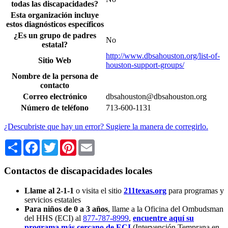
todas las discapacidades?
Esta organización incluye
estos diagnósticos específicos
¿Es un grupo de padres
No
estatal?
http://www.dbsahouston.org/list-of-
Sitio Web
houston-support-groups/
Nombre de la persona de
contacto
Correo electrónico
dbsahouston@dbsahouston.org
Número de teléfono
713-600-1131
¿Descubriste que hay un error? Sugiere la manera de corregirlo.
Share
Facebook
Twitter
Pinterest
Email
Contactos de discapacidades locales
Llame al 2-1-1
o visita el sitio
211texas.org
para programas y
servicios estatales
Para niños de 0 a 3 años
, llame a la Oficina del Ombudsman
del HHS (ECI) al
877-787-8999
,
encuentre aquí su
programa más cercano de ECI
(Intervención Temprana en