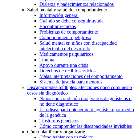
Dislexia y padecimientos relacionados
Salud mental y salud del comportamiento
Información general
Cuándo se debe conseguir ayuda
Encontrar recursos
Problemas de comportamiento
Comportamiento peligroso
Salud mental en niños con discapacidad
intelectual o del desarrollo
Medicamentos psiquiátricos
Trauma
Apoyo durante una crisis
Derechos de recibir servicios
Malas interpretaciones del comportamiento
Sistema de justicia para menores
Discapacidades múltiples, afecciones poco comunes o
casos sin diagnóstico
Niños con condición rara, varios diagnósticos o
no tiene diagnóstico
La odisea para obtener un diagnóstico por medio
de la genética
Trastornos genéticos
Cómo comprender las discapacidades invisibles
Cómo planificar y organizarte
Cómo hablar con tu médico