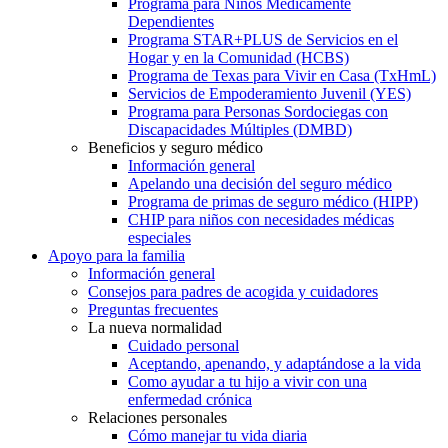
Programa para Niños Médicamente
Dependientes
Programa STAR+PLUS de Servicios en el
Hogar y en la Comunidad (HCBS)
Programa de Texas para Vivir en Casa (TxHmL)
Servicios de Empoderamiento Juvenil (YES)
Programa para Personas Sordociegas con
Discapacidades Múltiples (DMBD)
Beneficios y seguro médico
Información general
Apelando una decisión del seguro médico
Programa de primas de seguro médico (HIPP)
CHIP para niños con necesidades médicas
especiales
Apoyo para la familia
Información general
Consejos para padres de acogida y cuidadores
Preguntas frecuentes
La nueva normalidad
Cuidado personal
Aceptando, apenando, y adaptándose a la vida
Como ayudar a tu hijo a vivir con una
enfermedad crónica
Relaciones personales
Cómo manejar tu vida diaria