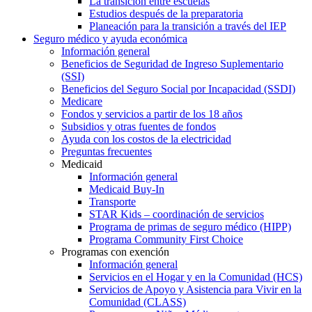
La transición entre escuelas
Estudios después de la preparatoria
Planeación para la transición a través del IEP
Seguro médico y ayuda económica
Información general
Beneficios de Seguridad de Ingreso Suplementario
(SSI)
Beneficios del Seguro Social por Incapacidad (SSDI)
Medicare
Fondos y servicios a partir de los 18 años
Subsidios y otras fuentes de fondos
Ayuda con los costos de la electricidad
Preguntas frecuentes
Medicaid
Información general
Medicaid Buy-In
Transporte
STAR Kids – coordinación de servicios
Programa de primas de seguro médico (HIPP)
Programa Community First Choice
Programas con exención
Información general
Servicios en el Hogar y en la Comunidad (HCS)
Servicios de Apoyo y Asistencia para Vivir en la
Comunidad (CLASS)