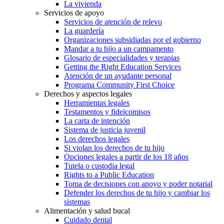
La vivienda
Servicios de apoyo
Servicios de atención de relevo
La guardería
Organizaciones subsidiadas por el gobierno
Mandar a tu hijo a un campamento
Glosario de especialidades y terapias
Getting the Right Education Services
Atención de un ayudante personal
Programa Community First Choice
Derechos y aspectos legales
Herramientas legales
Testamentos y fideicomisos
La carta de intención
Sistema de justicia juvenil
Los derechos legales
Si violan los derechos de tu hijo
Opciones legales a partir de los 18 años
Tutela o custodia legal
Rights to a Public Education
Toma de decisiones con apoyo y poder notarial
Defender los derechos de tu hijo y cambiar los
sistemas
Alimentación y salud bucal
Cuidado dental