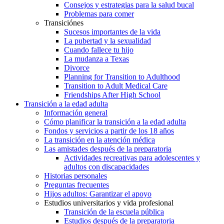
Consejos y estrategias para la salud bucal
Problemas para comer
Transiciónes
Sucesos importantes de la vida
La pubertad y la sexualidad
Cuando fallece tu hijo
La mudanza a Texas
Divorce
Planning for Transition to Adulthood
Transition to Adult Medical Care
Friendships After High School
Transición a la edad adulta
Información general
Cómo planificar la transición a la edad adulta
Fondos y servicios a partir de los 18 años
La transición en la atención médica
Las amistades después de la preparatoria
Actividades recreativas para adolescentes y
adultos con discapacidades
Historias personales
Preguntas frecuentes
Hijos adultos: Garantizar el apoyo
Estudios universitarios y vida profesional
Transición de la escuela pública
Estudios después de la preparatoria