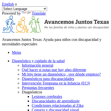
English
o
Powered by
Translate
Avancemos Juntos Texas: Ayuda para niños con discapacidad y
necesidades especiales
Menu
Diagnóstico y cuidado de la salud
Información general
Qué hacer si notas que hay algo diferente
Mi hijo tiene un diagnóstico, ¿por dónde empiezo?
Diagnósticos para discapacidades
Intervención Temprana en la Infancia (ECI)
Preguntas frecuentes
Diagnósticos
Lesiones cerebrales
Discapacidades de aprendizaje
Condiciones relacionadas al Zika
Ceguera y discapacidad visual