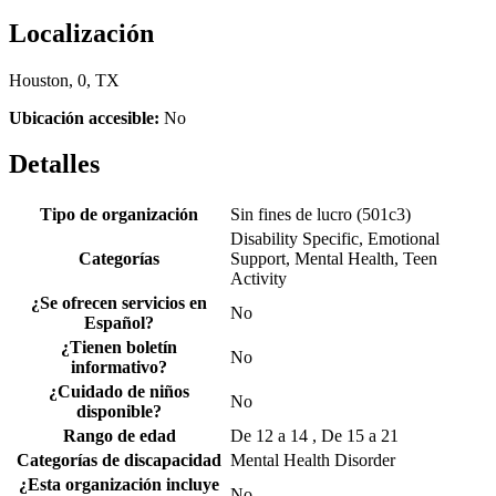
Localización
Houston, 0, TX
Ubicación accesible:
No
Detalles
Tipo de organización
Sin fines de lucro (501c3)
Disability Specific, Emotional
Categorías
Support, Mental Health, Teen
Activity
¿Se ofrecen servicios en
No
Español?
¿Tienen boletín
No
informativo?
¿Cuidado de niños
No
disponible?
Rango de edad
De 12 a 14 , De 15 a 21
Categorías de discapacidad
Mental Health Disorder
¿Esta organización incluye
No