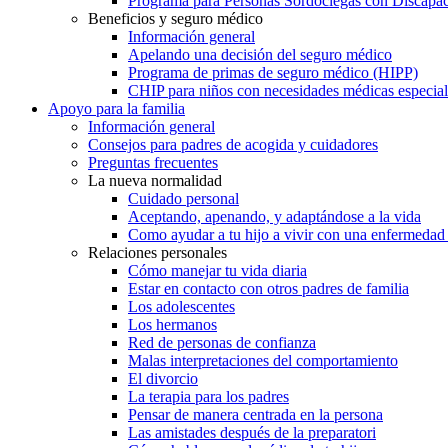
Programa para Personas Sordociegas con Discap
Beneficios y seguro médico
Información general
Apelando una decisión del seguro médico
Programa de primas de seguro médico (HIPP)
CHIP para niños con necesidades médicas especial
Apoyo para la familia
Información general
Consejos para padres de acogida y cuidadores
Preguntas frecuentes
La nueva normalidad
Cuidado personal
Aceptando, apenando, y adaptándose a la vida
Como ayudar a tu hijo a vivir con una enfermedad
Relaciones personales
Cómo manejar tu vida diaria
Estar en contacto con otros padres de familia
Los adolescentes
Los hermanos
Red de personas de confianza
Malas interpretaciones del comportamiento
El divorcio
La terapia para los padres
Pensar de manera centrada en la persona
Las amistades después de la preparatori