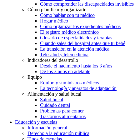
Cómo comprender las discapacidades invisibles
Cómo planificar y organizarte
Cómo hablar con tu médico
Hogar médico
Cómo organizar los expedientes médicos
El registro médico electrónico
Glosario de especialidades y terapias
Cuando sales del hospital antes que tu bebé
La transición en la atención médica
Telesalud y telemedicina
Indicadores del desarrollo
Desde el nacimiento hasta los 3 años
De los 3 años en adelante
Equipo
Equipo y suministros médicos
La tecnología y aparatos de adaptación
Alimentación y salud bucal
Salud bucal
Cuidado dental
Problemas para comer
Trastornos alimentarios
Educación y escuelas
Información general
Derecho a la educación pública
Tipos de escuelas