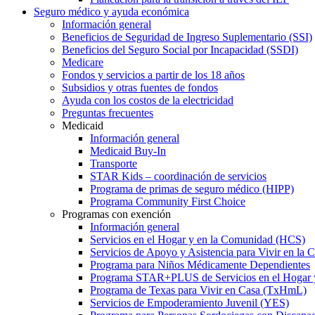
Seguro médico y ayuda económica
Información general
Beneficios de Seguridad de Ingreso Suplementario (SSI)
Beneficios del Seguro Social por Incapacidad (SSDI)
Medicare
Fondos y servicios a partir de los 18 años
Subsidios y otras fuentes de fondos
Ayuda con los costos de la electricidad
Preguntas frecuentes
Medicaid
Información general
Medicaid Buy-In
Transporte
STAR Kids – coordinación de servicios
Programa de primas de seguro médico (HIPP)
Programa Community First Choice
Programas con exención
Información general
Servicios en el Hogar y en la Comunidad (HCS)
Servicios de Apoyo y Asistencia para Vivir en l
Programa para Niños Médicamente Dependientes
Programa STAR+PLUS de Servicios en el Hogar
Programa de Texas para Vivir en Casa (TxHmL)
Servicios de Empoderamiento Juvenil (YES)