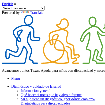
English
o
Powered by
Translate
Avancemos Juntos Texas: Ayuda para niños con discapacidad y neces
Menu
Diagnóstico y cuidado de la salud
Información general
Qué hacer si notas que hay algo diferente
Mi hijo tiene un diagnóstico, ¿por dónde empiezo?
Diagnósticos para discapacidades