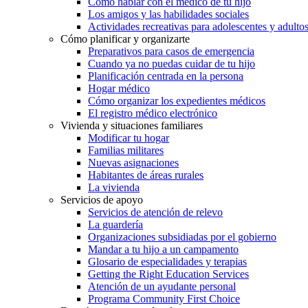
Cómo hablar con el médico de tu hijo
Los amigos y las habilidades sociales
Actividades recreativas para adolescentes y adulto
Cómo planificar y organizarte
Preparativos para casos de emergencia
Cuando ya no puedas cuidar de tu hijo
Planificación centrada en la persona
Hogar médico
Cómo organizar los expedientes médicos
El registro médico electrónico
Vivienda y situaciones familiares
Modificar tu hogar
Familias militares
Nuevas asignaciones
Habitantes de áreas rurales
La vivienda
Servicios de apoyo
Servicios de atención de relevo
La guardería
Organizaciones subsidiadas por el gobierno
Mandar a tu hijo a un campamento
Glosario de especialidades y terapias
Getting the Right Education Services
Atención de un ayudante personal
Programa Community First Choice