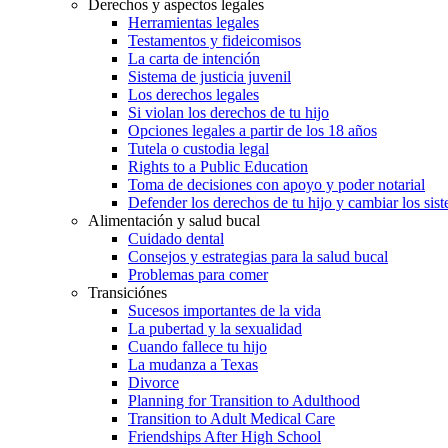
Derechos y aspectos legales
Herramientas legales
Testamentos y fideicomisos
La carta de intención
Sistema de justicia juvenil
Los derechos legales
Si violan los derechos de tu hijo
Opciones legales a partir de los 18 años
Tutela o custodia legal
Rights to a Public Education
Toma de decisiones con apoyo y poder notarial
Defender los derechos de tu hijo y cambiar los sis
Alimentación y salud bucal
Cuidado dental
Consejos y estrategias para la salud bucal
Problemas para comer
Transiciónes
Sucesos importantes de la vida
La pubertad y la sexualidad
Cuando fallece tu hijo
La mudanza a Texas
Divorce
Planning for Transition to Adulthood
Transition to Adult Medical Care
Friendships After High School