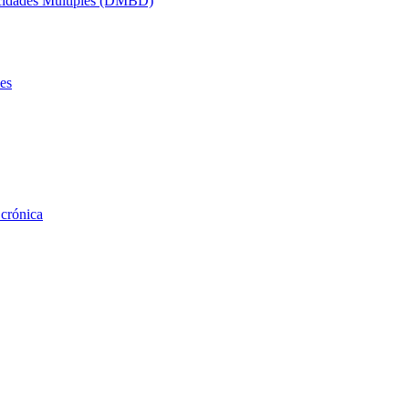
acidades Múltiples (DMBD)
es
 crónica