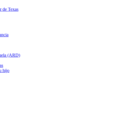
ar de Texas
ancia
cuela (ARD)
as
u hijo