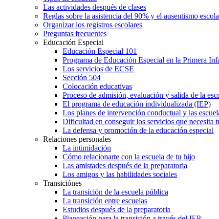
Las actividades después de clases
Reglas sobre la asistencia del 90% y el ausentismo escol
Organizar los registros escolares
Preguntas frecuentes
Educación Especial
Educación Especial 101
Programa de Educación Especial en la Primera Inf
Los servicios de ECSE
Sección 504
Colocación educativas
Proceso de admisión, evaluación y salida de la es
El programa de educación individualizada (IEP)
Los planes de intervención conductual y las escuel
Dificultad en conseguir los servicios que necesita t
La defensa y promoción de la educación especial
Relaciones personales
La intimidación
Cómo relacionarte con la escuela de tu hijo
Las amistades después de la preparatoria
Los amigos y las habilidades sociales
Transiciónes
La transición de la escuela pública
La transición entre escuelas
Estudios después de la preparatoria
Planeación para la transición a través del IEP