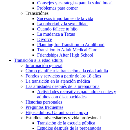
Consejos y estrategias para la salud bucal
Problemas para comer
Transiciónes
Sucesos importantes de la vida
La pubertad y la sexualidad
Cuando fallece tu hijo
La mudanza a Texas
Divorce
Planning for Transition to Adulthood
Transition to Adult Medical Care
Friendships After High School
Transición a la edad adulta
Información general
Cómo planificar la transición a la edad adulta
Fondos y servicios a partir de los 18 años
La transición en la atención médica
Las amistades después de la preparatoria
Actividades recreativas para adolescentes y
adultos con discapacidades
Historias personales
Preguntas frecuentes
Hijos adultos: Garantizar el apoyo
Estudios universitarios y vida profesional
Transición de la escuela pública
Estudios después de la preparatoria