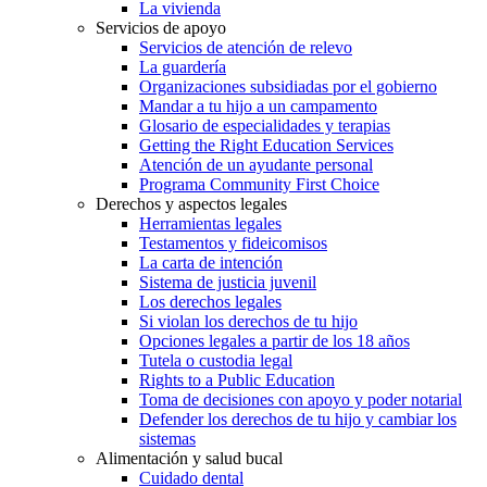
La vivienda
Servicios de apoyo
Servicios de atención de relevo
La guardería
Organizaciones subsidiadas por el gobierno
Mandar a tu hijo a un campamento
Glosario de especialidades y terapias
Getting the Right Education Services
Atención de un ayudante personal
Programa Community First Choice
Derechos y aspectos legales
Herramientas legales
Testamentos y fideicomisos
La carta de intención
Sistema de justicia juvenil
Los derechos legales
Si violan los derechos de tu hijo
Opciones legales a partir de los 18 años
Tutela o custodia legal
Rights to a Public Education
Toma de decisiones con apoyo y poder notarial
Defender los derechos de tu hijo y cambiar los
sistemas
Alimentación y salud bucal
Cuidado dental