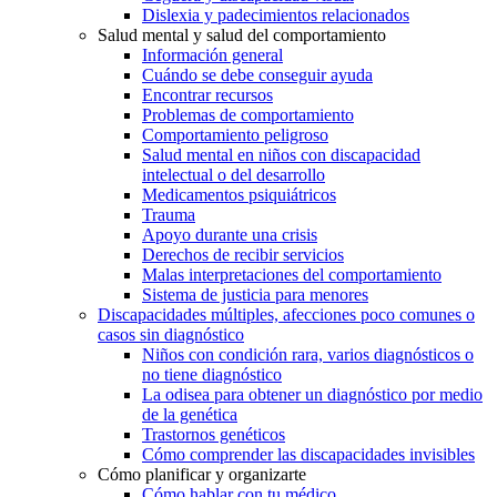
Dislexia y padecimientos relacionados
Salud mental y salud del comportamiento
Información general
Cuándo se debe conseguir ayuda
Encontrar recursos
Problemas de comportamiento
Comportamiento peligroso
Salud mental en niños con discapacidad
intelectual o del desarrollo
Medicamentos psiquiátricos
Trauma
Apoyo durante una crisis
Derechos de recibir servicios
Malas interpretaciones del comportamiento
Sistema de justicia para menores
Discapacidades múltiples, afecciones poco comunes o
casos sin diagnóstico
Niños con condición rara, varios diagnósticos o
no tiene diagnóstico
La odisea para obtener un diagnóstico por medio
de la genética
Trastornos genéticos
Cómo comprender las discapacidades invisibles
Cómo planificar y organizarte
Cómo hablar con tu médico