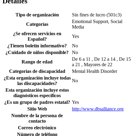
Detalles
Tipo de organización
Sin fines de lucro (501c3)
Emotional Support, Social
Categorías
Media
¿Se ofrecen servicios en
Yes
Español?
¿Tienen boletín informativo?
No
¿Cuidado de niños disponible?
No
De 6 a 11 , De 12 a 14 , De 15
Rango de edad
a 21 , Mayores de 22
Categorías de discapacidad
Mental Health Disorder
¿Esta organización incluye todas
No
las discapacidades?
Esta organización incluye estos
diagnósticos específicos
¿Es un grupo de padres estatal?
Yes
Sitio Web
http://www.dbsalliance.org
Nombre de la persona de
contacto
Correo electrónico
Número de teléfono