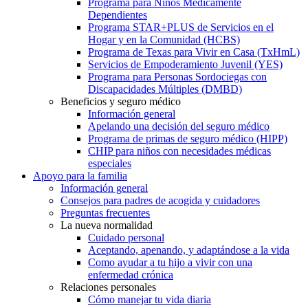
Programa para Niños Médicamente
Dependientes
Programa STAR+PLUS de Servicios en el
Hogar y en la Comunidad (HCBS)
Programa de Texas para Vivir en Casa (TxHmL)
Servicios de Empoderamiento Juvenil (YES)
Programa para Personas Sordociegas con
Discapacidades Múltiples (DMBD)
Beneficios y seguro médico
Información general
Apelando una decisión del seguro médico
Programa de primas de seguro médico (HIPP)
CHIP para niños con necesidades médicas
especiales
Apoyo para la familia
Información general
Consejos para padres de acogida y cuidadores
Preguntas frecuentes
La nueva normalidad
Cuidado personal
Aceptando, apenando, y adaptándose a la vida
Como ayudar a tu hijo a vivir con una
enfermedad crónica
Relaciones personales
Cómo manejar tu vida diaria