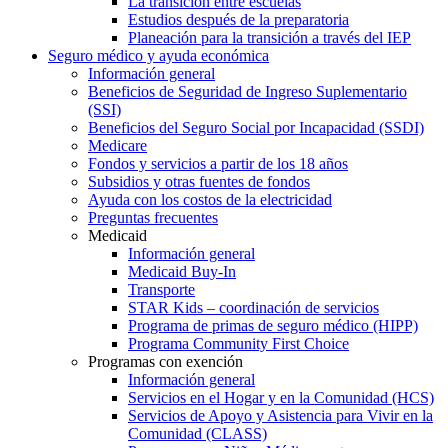
La transición entre escuelas
Estudios después de la preparatoria
Planeación para la transición a través del IEP
Seguro médico y ayuda económica
Información general
Beneficios de Seguridad de Ingreso Suplementario
(SSI)
Beneficios del Seguro Social por Incapacidad (SSDI)
Medicare
Fondos y servicios a partir de los 18 años
Subsidios y otras fuentes de fondos
Ayuda con los costos de la electricidad
Preguntas frecuentes
Medicaid
Información general
Medicaid Buy-In
Transporte
STAR Kids – coordinación de servicios
Programa de primas de seguro médico (HIPP)
Programa Community First Choice
Programas con exención
Información general
Servicios en el Hogar y en la Comunidad (HCS)
Servicios de Apoyo y Asistencia para Vivir en la
Comunidad (CLASS)