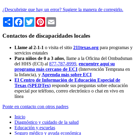
¿Descubriste que hay un error? Sugiere la manera de corregirlo.
Share
Facebook
Twitter
Pinterest
Email
Contactos de discapacidades locales
Llame al 2-1-1
o visita el sitio
211texas.org
para programas y
servicios estatales
Para niños de 0 a 3 años
, llame a la Oficina del Ombudsman
del HHS (ECI) al
877-787-8999
,
encuentre aquí su
programa más cercano de ECI
(Intervención Temprana en
la Infancia),
y
Aprenda más sobre ECI
El Centro de Información de Educación Especial de
Texas (SPEDTex)
responde sus preguntas sobre educación
especial por teléfono, correo electrónico o chat en vivo en
línea
Ponte en contacto con otros padres
Inicio
Diagnóstico y cuidado de la salud
Educación y escuelas
Seguro médico y ayuda económica