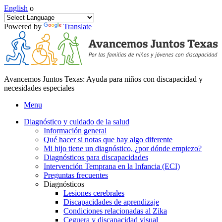
English
o
Powered by
Translate
Avancemos Juntos Texas: Ayuda para niños con discapacidad y
necesidades especiales
Menu
Diagnóstico y cuidado de la salud
Información general
Qué hacer si notas que hay algo diferente
Mi hijo tiene un diagnóstico, ¿por dónde empiezo?
Diagnósticos para discapacidades
Intervención Temprana en la Infancia (ECI)
Preguntas frecuentes
Diagnósticos
Lesiones cerebrales
Discapacidades de aprendizaje
Condiciones relacionadas al Zika
Ceguera y discapacidad visual