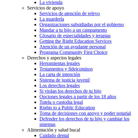
La vivienda
Servicios de apoyo
Servicios de atención de relevo
La guardería
Organizaciones subsidiadas por el gobierno
Mandar a tu hijo a un campamento
Glosario de especialidades y terapias
Getting the Right Education Services
Atención de un ayudante personal
Programa Community First Choice
Derechos y aspectos legales
Herramientas legales
Testamentos y fideicomisos
La carta de intención
Sistema de justicia juvenil
Los derechos legales
Si violan los derechos de tu hijo
Opciones legales a partir de los 18 años
Tutela o custodia legal
Rights to a Public Education
Toma de decisiones con apoyo y poder notarial
Defender los derechos de tu hijo y cambiar los
sistemas
Alimentación y salud bucal
Cuidado dental