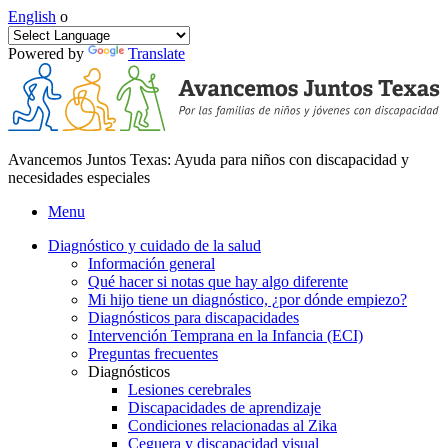
English
o
Powered by
Translate
Avancemos Juntos Texas: Ayuda para niños con discapacidad y
necesidades especiales
Menu
Diagnóstico y cuidado de la salud
Información general
Qué hacer si notas que hay algo diferente
Mi hijo tiene un diagnóstico, ¿por dónde empiezo?
Diagnósticos para discapacidades
Intervención Temprana en la Infancia (ECI)
Preguntas frecuentes
Diagnósticos
Lesiones cerebrales
Discapacidades de aprendizaje
Condiciones relacionadas al Zika
Ceguera y discapacidad visual