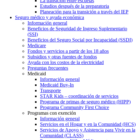
La transición entre escuelas
Estudios después de la preparatoria
Planeación para la transición a través del IEP
Seguro médico y ayuda económica
Información general
Beneficios de Seguridad de Ingreso Suplementario
(SSI)
Beneficios del Seguro Social por Incapacidad (SSDI)
Medicare
Fondos y servicios a partir de los 18 años
Subsidios y otras fuentes de fondos
Ayuda con los costos de la electricidad
Preguntas frecuentes
Medicaid
Información general
Medicaid Buy-In
Transporte
STAR Kids – coordinación de servicios
Programa de primas de seguro médico (HIPP)
Programa Community First Choice
Programas con exención
Información general
Servicios en el Hogar y en la Comunidad (HCS)
Servicios de Apoyo y Asistencia para Vivir en la
Comunidad (CLASS)