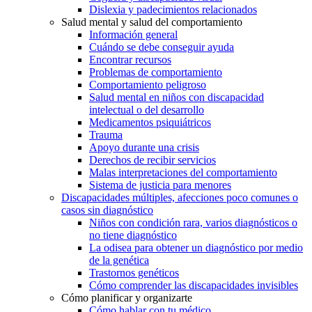
Dislexia y padecimientos relacionados
Salud mental y salud del comportamiento
Información general
Cuándo se debe conseguir ayuda
Encontrar recursos
Problemas de comportamiento
Comportamiento peligroso
Salud mental en niños con discapacidad
intelectual o del desarrollo
Medicamentos psiquiátricos
Trauma
Apoyo durante una crisis
Derechos de recibir servicios
Malas interpretaciones del comportamiento
Sistema de justicia para menores
Discapacidades múltiples, afecciones poco comunes o
casos sin diagnóstico
Niños con condición rara, varios diagnósticos o
no tiene diagnóstico
La odisea para obtener un diagnóstico por medio
de la genética
Trastornos genéticos
Cómo comprender las discapacidades invisibles
Cómo planificar y organizarte
Cómo hablar con tu médico