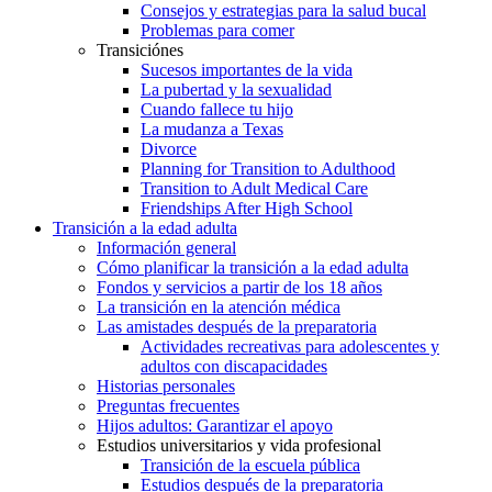
Consejos y estrategias para la salud bucal
Problemas para comer
Transiciónes
Sucesos importantes de la vida
La pubertad y la sexualidad
Cuando fallece tu hijo
La mudanza a Texas
Divorce
Planning for Transition to Adulthood
Transition to Adult Medical Care
Friendships After High School
Transición a la edad adulta
Información general
Cómo planificar la transición a la edad adulta
Fondos y servicios a partir de los 18 años
La transición en la atención médica
Las amistades después de la preparatoria
Actividades recreativas para adolescentes y
adultos con discapacidades
Historias personales
Preguntas frecuentes
Hijos adultos: Garantizar el apoyo
Estudios universitarios y vida profesional
Transición de la escuela pública
Estudios después de la preparatoria