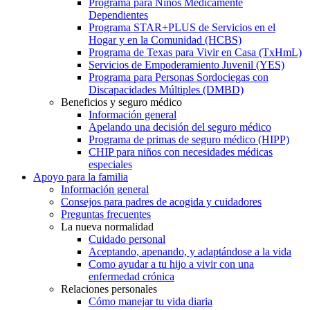
Programa para Niños Médicamente
Dependientes
Programa STAR+PLUS de Servicios en el
Hogar y en la Comunidad (HCBS)
Programa de Texas para Vivir en Casa (TxHmL)
Servicios de Empoderamiento Juvenil (YES)
Programa para Personas Sordociegas con
Discapacidades Múltiples (DMBD)
Beneficios y seguro médico
Información general
Apelando una decisión del seguro médico
Programa de primas de seguro médico (HIPP)
CHIP para niños con necesidades médicas
especiales
Apoyo para la familia
Información general
Consejos para padres de acogida y cuidadores
Preguntas frecuentes
La nueva normalidad
Cuidado personal
Aceptando, apenando, y adaptándose a la vida
Como ayudar a tu hijo a vivir con una
enfermedad crónica
Relaciones personales
Cómo manejar tu vida diaria