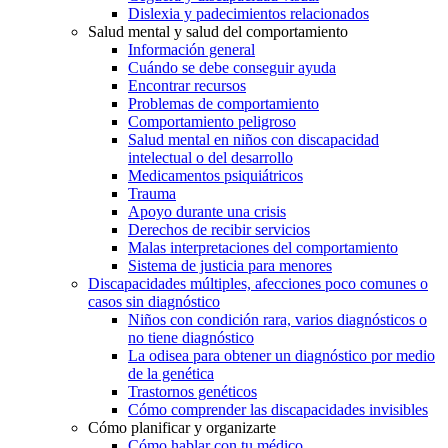
Dislexia y padecimientos relacionados
Salud mental y salud del comportamiento
Información general
Cuándo se debe conseguir ayuda
Encontrar recursos
Problemas de comportamiento
Comportamiento peligroso
Salud mental en niños con discapacidad
intelectual o del desarrollo
Medicamentos psiquiátricos
Trauma
Apoyo durante una crisis
Derechos de recibir servicios
Malas interpretaciones del comportamiento
Sistema de justicia para menores
Discapacidades múltiples, afecciones poco comunes o
casos sin diagnóstico
Niños con condición rara, varios diagnósticos o
no tiene diagnóstico
La odisea para obtener un diagnóstico por medio
de la genética
Trastornos genéticos
Cómo comprender las discapacidades invisibles
Cómo planificar y organizarte
Cómo hablar con tu médico