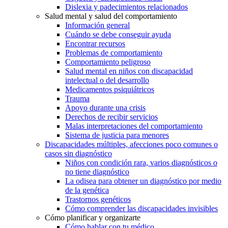
Dislexia y padecimientos relacionados
Salud mental y salud del comportamiento
Información general
Cuándo se debe conseguir ayuda
Encontrar recursos
Problemas de comportamiento
Comportamiento peligroso
Salud mental en niños con discapacidad
intelectual o del desarrollo
Medicamentos psiquiátricos
Trauma
Apoyo durante una crisis
Derechos de recibir servicios
Malas interpretaciones del comportamiento
Sistema de justicia para menores
Discapacidades múltiples, afecciones poco comunes o
casos sin diagnóstico
Niños con condición rara, varios diagnósticos o
no tiene diagnóstico
La odisea para obtener un diagnóstico por medio
de la genética
Trastornos genéticos
Cómo comprender las discapacidades invisibles
Cómo planificar y organizarte
Cómo hablar con tu médico