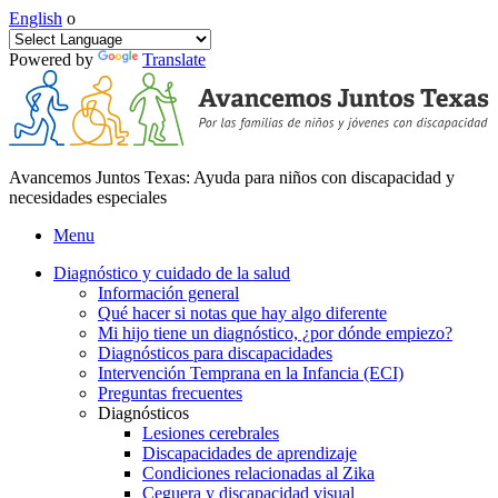
English
o
Powered by
Translate
Avancemos Juntos Texas: Ayuda para niños con discapacidad y
necesidades especiales
Menu
Diagnóstico y cuidado de la salud
Información general
Qué hacer si notas que hay algo diferente
Mi hijo tiene un diagnóstico, ¿por dónde empiezo?
Diagnósticos para discapacidades
Intervención Temprana en la Infancia (ECI)
Preguntas frecuentes
Diagnósticos
Lesiones cerebrales
Discapacidades de aprendizaje
Condiciones relacionadas al Zika
Ceguera y discapacidad visual