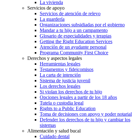
La vivienda
Servicios de apoyo
Servicios de atención de relevo
La guardería
Organizaciones subsidiadas por el gobierno
Mandar a tu hijo a un campamento
Glosario de especialidades y terapias
Getting the Right Education Services
Atención de un ayudante personal
Programa Community First Choice
Derechos y aspectos legales
Herramientas legales
Testamentos y fideicomisos
La carta de intención
Sistema de justicia juvenil
Los derechos legales
Si violan los derechos de tu hijo
Opciones legales a partir de los 18 años
Tutela o custodia legal
Rights to a Public Education
Toma de decisiones con apoyo y poder notarial
Defender los derechos de tu hijo y cambiar los
sistemas
Alimentación y salud bucal
Cuidado dental