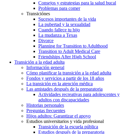
Consejos y estrategias para la salud bucal
Problemas para comer
Transiciónes
Sucesos importantes de la vida
La pubertad y la sexualidad
Cuando fallece tu hijo
La mudanza a Texas
Divorce
Planning for Transition to Adulthood
Transition to Adult Medical Care
Friendships After High School
Transición a la edad adulta
Información general
Cómo planificar la transición a la edad adulta
Fondos y servicios a partir de los 18 años
La transición en la atención médica
Las amistades después de la preparatoria
Actividades recreativas para adolescentes y
adultos con discapacidades
Historias personales
Preguntas frecuentes
Hijos adultos: Garantizar el apoyo
Estudios universitarios y vida profesional
Transición de la escuela pública
Estudios después de la preparatoria