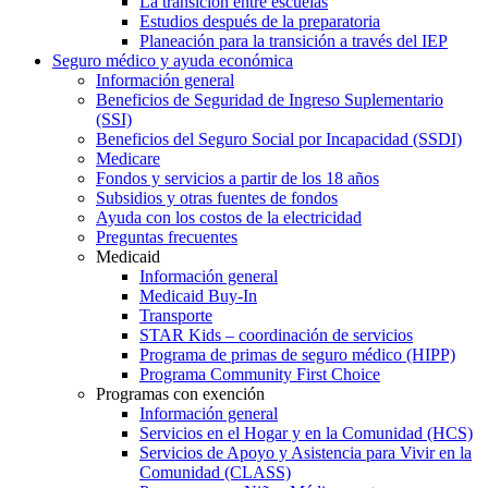
La transición entre escuelas
Estudios después de la preparatoria
Planeación para la transición a través del IEP
Seguro médico y ayuda económica
Información general
Beneficios de Seguridad de Ingreso Suplementario
(SSI)
Beneficios del Seguro Social por Incapacidad (SSDI)
Medicare
Fondos y servicios a partir de los 18 años
Subsidios y otras fuentes de fondos
Ayuda con los costos de la electricidad
Preguntas frecuentes
Medicaid
Información general
Medicaid Buy-In
Transporte
STAR Kids – coordinación de servicios
Programa de primas de seguro médico (HIPP)
Programa Community First Choice
Programas con exención
Información general
Servicios en el Hogar y en la Comunidad (HCS)
Servicios de Apoyo y Asistencia para Vivir en la
Comunidad (CLASS)