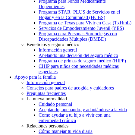
Programa para Niños Médicamente
Dependientes
Programa STAR+PLUS de Servicios en el
Hogar y en la Comunidad (HCBS)
Programa de Texas para Vivir en Casa (TxHmL)
Servicios de Empoderamiento Juvenil (YES)
Programa para Personas Sordociegas con
Discapacidades Múltiples (DMBD)
Beneficios y seguro médico
Información general
Apelando una decisión del seguro médico
Programa de primas de seguro médico (HIPP)
CHIP para niños con necesidades médicas
especiales
Apoyo para la familia
Información general
Consejos para padres de acogida y cuidadores
Preguntas frecuentes
La nueva normalidad
Cuidado personal
Aceptando, apenando, y adaptándose a la vida
Como ayudar a tu hijo a vivir con una
enfermedad crónica
Relaciones personales
Cómo manejar tu vida diaria