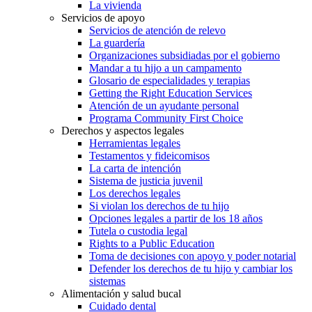
La vivienda
Servicios de apoyo
Servicios de atención de relevo
La guardería
Organizaciones subsidiadas por el gobierno
Mandar a tu hijo a un campamento
Glosario de especialidades y terapias
Getting the Right Education Services
Atención de un ayudante personal
Programa Community First Choice
Derechos y aspectos legales
Herramientas legales
Testamentos y fideicomisos
La carta de intención
Sistema de justicia juvenil
Los derechos legales
Si violan los derechos de tu hijo
Opciones legales a partir de los 18 años
Tutela o custodia legal
Rights to a Public Education
Toma de decisiones con apoyo y poder notarial
Defender los derechos de tu hijo y cambiar los
sistemas
Alimentación y salud bucal
Cuidado dental