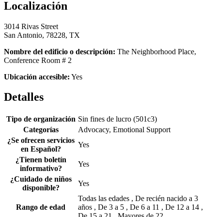
Localización
3014 Rivas Street
San Antonio, 78228, TX
Nombre del edificio o descripción:
The Neighborhood Place,
Conference Room # 2
Ubicación accesible:
Yes
Detalles
Tipo de organización
Sin fines de lucro (501c3)
Categorías
Advocacy, Emotional Support
¿Se ofrecen servicios
Yes
en Español?
¿Tienen boletín
Yes
informativo?
¿Cuidado de niños
Yes
disponible?
Todas las edades , De recién nacido a 3
Rango de edad
años , De 3 a 5 , De 6 a 11 , De 12 a 14 ,
De 15 a 21 , Mayores de 22