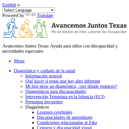
English
o
Powered by
Translate
Avancemos Juntos Texas: Ayuda para niños con discapacidad y
necesidades especiales
Menu
Diagnóstico y cuidado de la salud
Información general
Qué hacer si notas que hay algo diferente
Mi hijo tiene un diagnóstico, ¿por dónde empiezo?
Diagnósticos para discapacidades
Intervención Temprana en la Infancia (ECI)
Preguntas frecuentes
Diagnósticos
Lesiones cerebrales
Discapacidades de aprendizaje
Condiciones relacionadas al Zika
Ceguera y discapacidad visual