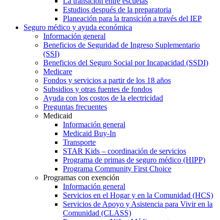
La transición entre escuelas
Estudios después de la preparatoria
Planeación para la transición a través del IEP
Seguro médico y ayuda económica
Información general
Beneficios de Seguridad de Ingreso Suplementario
(SSI)
Beneficios del Seguro Social por Incapacidad (SSDI)
Medicare
Fondos y servicios a partir de los 18 años
Subsidios y otras fuentes de fondos
Ayuda con los costos de la electricidad
Preguntas frecuentes
Medicaid
Información general
Medicaid Buy-In
Transporte
STAR Kids – coordinación de servicios
Programa de primas de seguro médico (HIPP)
Programa Community First Choice
Programas con exención
Información general
Servicios en el Hogar y en la Comunidad (HCS)
Servicios de Apoyo y Asistencia para Vivir en la
Comunidad (CLASS)