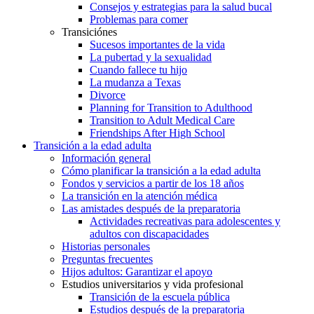
Consejos y estrategias para la salud bucal
Problemas para comer
Transiciónes
Sucesos importantes de la vida
La pubertad y la sexualidad
Cuando fallece tu hijo
La mudanza a Texas
Divorce
Planning for Transition to Adulthood
Transition to Adult Medical Care
Friendships After High School
Transición a la edad adulta
Información general
Cómo planificar la transición a la edad adulta
Fondos y servicios a partir de los 18 años
La transición en la atención médica
Las amistades después de la preparatoria
Actividades recreativas para adolescentes y
adultos con discapacidades
Historias personales
Preguntas frecuentes
Hijos adultos: Garantizar el apoyo
Estudios universitarios y vida profesional
Transición de la escuela pública
Estudios después de la preparatoria