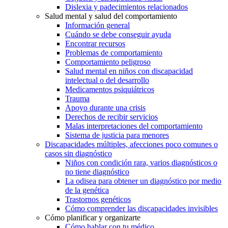
Dislexia y padecimientos relacionados
Salud mental y salud del comportamiento
Información general
Cuándo se debe conseguir ayuda
Encontrar recursos
Problemas de comportamiento
Comportamiento peligroso
Salud mental en niños con discapacidad
intelectual o del desarrollo
Medicamentos psiquiátricos
Trauma
Apoyo durante una crisis
Derechos de recibir servicios
Malas interpretaciones del comportamiento
Sistema de justicia para menores
Discapacidades múltiples, afecciones poco comunes o
casos sin diagnóstico
Niños con condición rara, varios diagnósticos o
no tiene diagnóstico
La odisea para obtener un diagnóstico por medio
de la genética
Trastornos genéticos
Cómo comprender las discapacidades invisibles
Cómo planificar y organizarte
Cómo hablar con tu médico