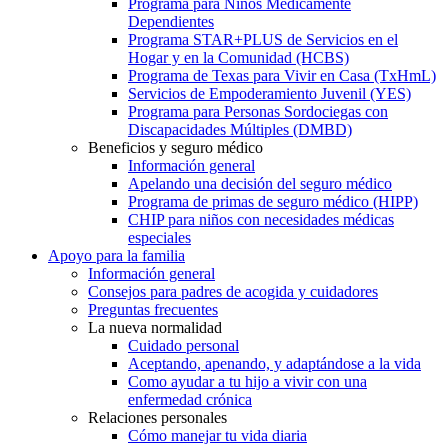
Programa para Niños Médicamente
Dependientes
Programa STAR+PLUS de Servicios en el
Hogar y en la Comunidad (HCBS)
Programa de Texas para Vivir en Casa (TxHmL)
Servicios de Empoderamiento Juvenil (YES)
Programa para Personas Sordociegas con
Discapacidades Múltiples (DMBD)
Beneficios y seguro médico
Información general
Apelando una decisión del seguro médico
Programa de primas de seguro médico (HIPP)
CHIP para niños con necesidades médicas
especiales
Apoyo para la familia
Información general
Consejos para padres de acogida y cuidadores
Preguntas frecuentes
La nueva normalidad
Cuidado personal
Aceptando, apenando, y adaptándose a la vida
Como ayudar a tu hijo a vivir con una
enfermedad crónica
Relaciones personales
Cómo manejar tu vida diaria