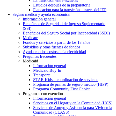
La transición entre escuelas
Estudios después de la preparatoria
Planeación para la transición a través del IEP
Seguro médico y ayuda económica
Información general
Beneficios de Seguridad de Ingreso Suplementario
(SSI)
Beneficios del Seguro Social por Incapacidad (SSDI)
Medicare
Fondos y servicios a partir de los 18 años
Subsidios y otras fuentes de fondos
Ayuda con los costos de la electricidad
Preguntas frecuentes
Medicaid
Información general
Medicaid Buy-In
Transporte
STAR Kids – coordinación de servicios
Programa de primas de seguro médico (HIPP)
Programa Community First Choice
Programas con exención
Información general
Servicios en el Hogar y en la Comunidad (HCS)
Servicios de Apoyo y Asistencia para Vivir en la
Comunidad (CLASS)