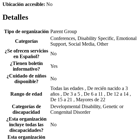
Ubicación accesible:
No
Detalles
Tipo de organización
Parent Group
Conferences, Disability Specific, Emotional
Categorías
Support, Social Media, Other
¿Se ofrecen servicios
No
en Español?
¿Tienen boletín
Yes
informativo?
¿Cuidado de niños
No
disponible?
Todas las edades , De recién nacido a 3
Rango de edad
años , De 3 a 5 , De 6 a 11 , De 12 a 14 ,
De 15 a 21 , Mayores de 22
Categorías de
Developmental Disability, Genetic or
discapacidad
Congenital Disorder
¿Esta organización
incluye todas las
No
discapacidades?
Esta organización