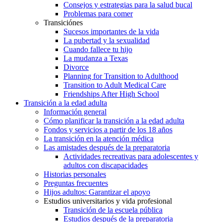
Consejos y estrategias para la salud bucal
Problemas para comer
Transiciónes
Sucesos importantes de la vida
La pubertad y la sexualidad
Cuando fallece tu hijo
La mudanza a Texas
Divorce
Planning for Transition to Adulthood
Transition to Adult Medical Care
Friendships After High School
Transición a la edad adulta
Información general
Cómo planificar la transición a la edad adulta
Fondos y servicios a partir de los 18 años
La transición en la atención médica
Las amistades después de la preparatoria
Actividades recreativas para adolescentes y
adultos con discapacidades
Historias personales
Preguntas frecuentes
Hijos adultos: Garantizar el apoyo
Estudios universitarios y vida profesional
Transición de la escuela pública
Estudios después de la preparatoria