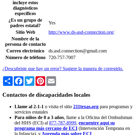
incluye estos
diagnósticos
específicos
¿Es un grupo de
Yes
padres estatal?
Sitio Web
http://www.ds-asd-connection.org/
Nombre de la
persona de contacto
Correo electrónico
ds.asd.connection@gmail.com
Número de teléfono
720-757-7007
¿Descubriste que hay un error? Sugiere la manera de corregirlo.
Share
Facebook
Twitter
Pinterest
Email
Contactos de discapacidades locales
Llame al 2-1-1
o visita el sitio
211texas.org
para programas y
servicios estatales
Para niños de 0 a 3 años
, llame a la Oficina del Ombudsman
del HHS (ECI) al
877-787-8999
,
encuentre aquí su
programa más cercano de ECI
(Intervención Temprana en
la Infancia),
y
Aprenda más sobre ECI