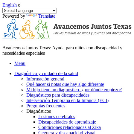
English
o
Powered by
Translate
Avancemos Juntos Texas: Ayuda para niños con discapacidad y
necesidades especiales
Menu
Diagnóstico y cuidado de la salud
Información general
Qué hacer si notas que hay algo diferente
Mi hijo tiene un diagnóstico, ¿por dónde empiezo?
Diagnósticos para discapacidades
Intervención Temprana en la Infancia (ECI)
Preguntas frecuentes
Diagnósticos
Lesiones cerebrales
Discapacidades de aprendizaje
Condiciones relacionadas al Zika
Ceguera y discapacidad visual