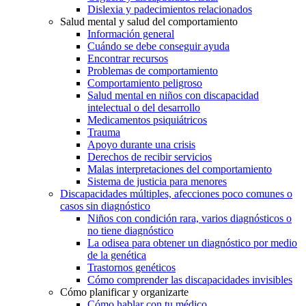
Dislexia y padecimientos relacionados
Salud mental y salud del comportamiento
Información general
Cuándo se debe conseguir ayuda
Encontrar recursos
Problemas de comportamiento
Comportamiento peligroso
Salud mental en niños con discapacidad
intelectual o del desarrollo
Medicamentos psiquiátricos
Trauma
Apoyo durante una crisis
Derechos de recibir servicios
Malas interpretaciones del comportamiento
Sistema de justicia para menores
Discapacidades múltiples, afecciones poco comunes o
casos sin diagnóstico
Niños con condición rara, varios diagnósticos o
no tiene diagnóstico
La odisea para obtener un diagnóstico por medio
de la genética
Trastornos genéticos
Cómo comprender las discapacidades invisibles
Cómo planificar y organizarte
Cómo hablar con tu médico