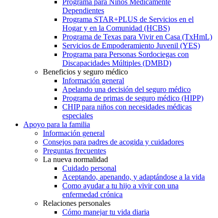
Programa para Niños Médicamente
Dependientes
Programa STAR+PLUS de Servicios en el
Hogar y en la Comunidad (HCBS)
Programa de Texas para Vivir en Casa (TxHmL)
Servicios de Empoderamiento Juvenil (YES)
Programa para Personas Sordociegas con
Discapacidades Múltiples (DMBD)
Beneficios y seguro médico
Información general
Apelando una decisión del seguro médico
Programa de primas de seguro médico (HIPP)
CHIP para niños con necesidades médicas
especiales
Apoyo para la familia
Información general
Consejos para padres de acogida y cuidadores
Preguntas frecuentes
La nueva normalidad
Cuidado personal
Aceptando, apenando, y adaptándose a la vida
Como ayudar a tu hijo a vivir con una
enfermedad crónica
Relaciones personales
Cómo manejar tu vida diaria