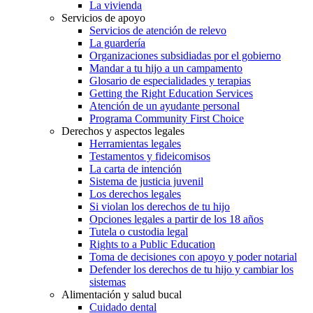
La vivienda
Servicios de apoyo
Servicios de atención de relevo
La guardería
Organizaciones subsidiadas por el gobierno
Mandar a tu hijo a un campamento
Glosario de especialidades y terapias
Getting the Right Education Services
Atención de un ayudante personal
Programa Community First Choice
Derechos y aspectos legales
Herramientas legales
Testamentos y fideicomisos
La carta de intención
Sistema de justicia juvenil
Los derechos legales
Si violan los derechos de tu hijo
Opciones legales a partir de los 18 años
Tutela o custodia legal
Rights to a Public Education
Toma de decisiones con apoyo y poder notarial
Defender los derechos de tu hijo y cambiar los
sistemas
Alimentación y salud bucal
Cuidado dental