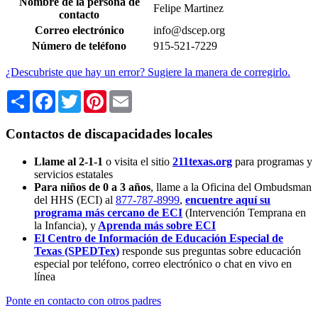
Nombre de la persona de
Felipe Martinez
contacto
Correo electrónico
info@dscep.org
Número de teléfono
915-521-7229
¿Descubriste que hay un error? Sugiere la manera de corregirlo.
Share
Facebook
Twitter
Pinterest
Email
Contactos de discapacidades locales
Llame al 2-1-1
o visita el sitio
211texas.org
para programas y
servicios estatales
Para niños de 0 a 3 años
, llame a la Oficina del Ombudsman
del HHS (ECI) al
877-787-8999
,
encuentre aquí su
programa más cercano de ECI
(Intervención Temprana en
la Infancia),
y
Aprenda más sobre ECI
El Centro de Información de Educación Especial de
Texas (SPEDTex)
responde sus preguntas sobre educación
especial por teléfono, correo electrónico o chat en vivo en
línea
Ponte en contacto con otros padres