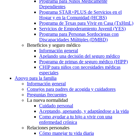
Programa para Niños Médicamente
Dependientes
Programa STAR+PLUS de Servicios en el
Hogar y en la Comunidad (HCBS)
Programa de Texas para Vivir en Casa (TxHmL)
Servicios de Empoderamiento Juvenil (YES)
Programa para Personas Sordociegas con
Discapacidades Múltiples (DMBD)
Beneficios y seguro médico
Información general
Apelando una decisión del seguro médico
Programa de primas de seguro médico (HIPP)
CHIP para niños con necesidades médicas
especiales
Apoyo para la familia
Información general
Consejos para padres de acogida y cuidadores
Preguntas frecuentes
La nueva normalidad
Cuidado personal
Aceptando, apenando, y adaptándose a la vida
Como ayudar a tu hijo a vivir con una
enfermedad crónica
Relaciones personales
Cómo manejar tu vida diaria