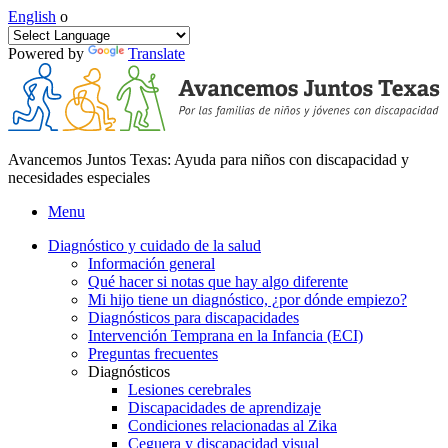
English
o
Powered by
Translate
Avancemos Juntos Texas: Ayuda para niños con discapacidad y
necesidades especiales
Menu
Diagnóstico y cuidado de la salud
Información general
Qué hacer si notas que hay algo diferente
Mi hijo tiene un diagnóstico, ¿por dónde empiezo?
Diagnósticos para discapacidades
Intervención Temprana en la Infancia (ECI)
Preguntas frecuentes
Diagnósticos
Lesiones cerebrales
Discapacidades de aprendizaje
Condiciones relacionadas al Zika
Ceguera y discapacidad visual