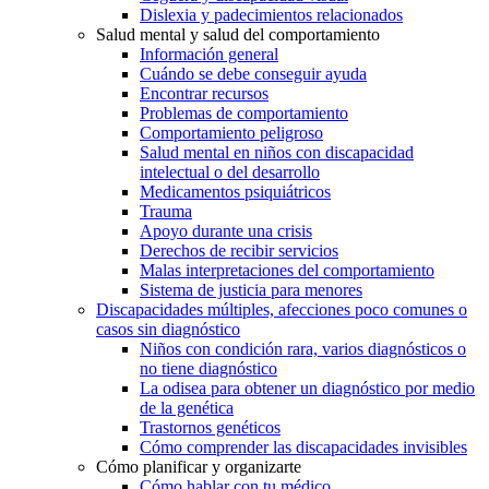
Dislexia y padecimientos relacionados
Salud mental y salud del comportamiento
Información general
Cuándo se debe conseguir ayuda
Encontrar recursos
Problemas de comportamiento
Comportamiento peligroso
Salud mental en niños con discapacidad
intelectual o del desarrollo
Medicamentos psiquiátricos
Trauma
Apoyo durante una crisis
Derechos de recibir servicios
Malas interpretaciones del comportamiento
Sistema de justicia para menores
Discapacidades múltiples, afecciones poco comunes o
casos sin diagnóstico
Niños con condición rara, varios diagnósticos o
no tiene diagnóstico
La odisea para obtener un diagnóstico por medio
de la genética
Trastornos genéticos
Cómo comprender las discapacidades invisibles
Cómo planificar y organizarte
Cómo hablar con tu médico