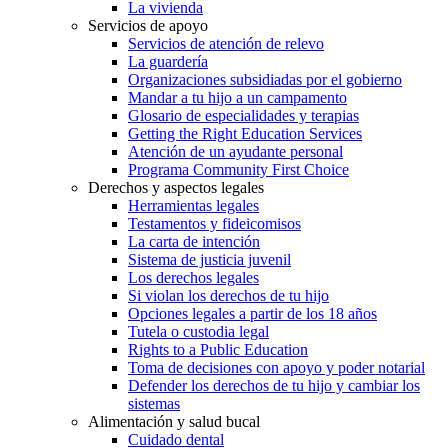
La vivienda
Servicios de apoyo
Servicios de atención de relevo
La guardería
Organizaciones subsidiadas por el gobierno
Mandar a tu hijo a un campamento
Glosario de especialidades y terapias
Getting the Right Education Services
Atención de un ayudante personal
Programa Community First Choice
Derechos y aspectos legales
Herramientas legales
Testamentos y fideicomisos
La carta de intención
Sistema de justicia juvenil
Los derechos legales
Si violan los derechos de tu hijo
Opciones legales a partir de los 18 años
Tutela o custodia legal
Rights to a Public Education
Toma de decisiones con apoyo y poder notarial
Defender los derechos de tu hijo y cambiar los
sistemas
Alimentación y salud bucal
Cuidado dental