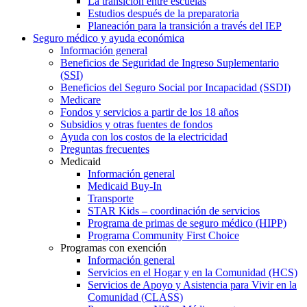
La transición entre escuelas
Estudios después de la preparatoria
Planeación para la transición a través del IEP
Seguro médico y ayuda económica
Información general
Beneficios de Seguridad de Ingreso Suplementario
(SSI)
Beneficios del Seguro Social por Incapacidad (SSDI)
Medicare
Fondos y servicios a partir de los 18 años
Subsidios y otras fuentes de fondos
Ayuda con los costos de la electricidad
Preguntas frecuentes
Medicaid
Información general
Medicaid Buy-In
Transporte
STAR Kids – coordinación de servicios
Programa de primas de seguro médico (HIPP)
Programa Community First Choice
Programas con exención
Información general
Servicios en el Hogar y en la Comunidad (HCS)
Servicios de Apoyo y Asistencia para Vivir en la
Comunidad (CLASS)