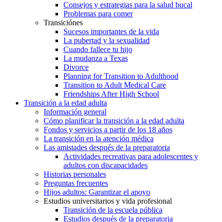
Consejos y estrategias para la salud bucal
Problemas para comer
Transiciónes
Sucesos importantes de la vida
La pubertad y la sexualidad
Cuando fallece tu hijo
La mudanza a Texas
Divorce
Planning for Transition to Adulthood
Transition to Adult Medical Care
Friendships After High School
Transición a la edad adulta
Información general
Cómo planificar la transición a la edad adulta
Fondos y servicios a partir de los 18 años
La transición en la atención médica
Las amistades después de la preparatoria
Actividades recreativas para adolescentes y
adultos con discapacidades
Historias personales
Preguntas frecuentes
Hijos adultos: Garantizar el apoyo
Estudios universitarios y vida profesional
Transición de la escuela pública
Estudios después de la preparatoria