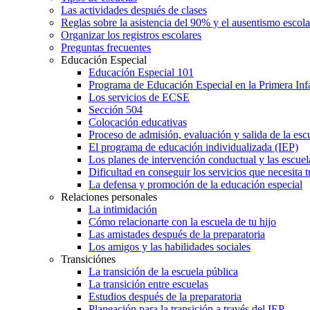
Las actividades después de clases
Reglas sobre la asistencia del 90% y el ausentismo escol
Organizar los registros escolares
Preguntas frecuentes
Educación Especial
Educación Especial 101
Programa de Educación Especial en la Primera Inf
Los servicios de ECSE
Sección 504
Colocación educativas
Proceso de admisión, evaluación y salida de la es
El programa de educación individualizada (IEP)
Los planes de intervención conductual y las escuel
Dificultad en conseguir los servicios que necesita t
La defensa y promoción de la educación especial
Relaciones personales
La intimidación
Cómo relacionarte con la escuela de tu hijo
Las amistades después de la preparatoria
Los amigos y las habilidades sociales
Transiciónes
La transición de la escuela pública
La transición entre escuelas
Estudios después de la preparatoria
Planeación para la transición a través del IEP