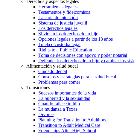
Derechos y aspectos legales
Herramientas legales
Testamentos y fideicomisos
La carta de intención
Sistema de justicia juvenil
Los derechos legales
Si violan los derechos de tu hijo
Opciones legales a partir de los 18 años
Tutela o custodia legal
Rights to a Public Education
Toma de decisiones con apoyo y poder notarial
Defender los derechos de tu hijo y cambiar los sis
Alimentación y salud bucal
Cuidado dental
Consejos y estrategias para la salud bucal
Problemas para comer
Transiciónes
Sucesos importantes de la vida
La pubertad y la sexualidad
Cuando fallece tu hijo
La mudanza a Texas
Divorce
Planning for Transition to Adulthood
Transition to Adult Medical Care
Friendships After High School