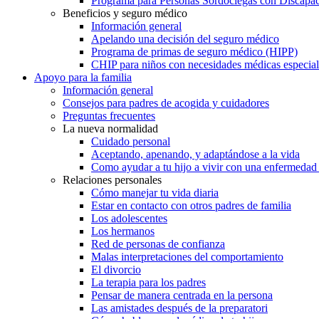
Programa para Personas Sordociegas con Discap
Beneficios y seguro médico
Información general
Apelando una decisión del seguro médico
Programa de primas de seguro médico (HIPP)
CHIP para niños con necesidades médicas especial
Apoyo para la familia
Información general
Consejos para padres de acogida y cuidadores
Preguntas frecuentes
La nueva normalidad
Cuidado personal
Aceptando, apenando, y adaptándose a la vida
Como ayudar a tu hijo a vivir con una enfermedad
Relaciones personales
Cómo manejar tu vida diaria
Estar en contacto con otros padres de familia
Los adolescentes
Los hermanos
Red de personas de confianza
Malas interpretaciones del comportamiento
El divorcio
La terapia para los padres
Pensar de manera centrada en la persona
Las amistades después de la preparatori