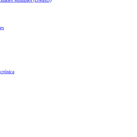
acidades Múltiples (DMBD)
es
 crónica