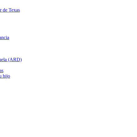
ar de Texas
ancia
cuela (ARD)
as
u hijo