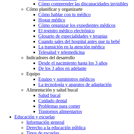
Cómo comprender las discapacidades invisibles
Cómo planificar y organizarte
Cómo hablar con tu médico
Hogar médico
Cómo organizar los expedientes médicos
El registro médico electrónico
Glosario de especialidades y terapias
Cuando sales del hospital antes que tu bebé
La transición en la atención médica
Telesalud y telemedicina
Indicadores del desarrollo
Desde el nacimiento hasta los 3 años
De los 3 años en adelante
Equipo
Equipo y suministros médicos
La tecnología y aparatos de adaptación
Alimentación y salud bucal
Salud bucal
Cuidado dental
Problemas para comer
Trastornos alimentarios
Educación y escuelas
Información general
Derecho a la educación pública
Tipos de escuelas