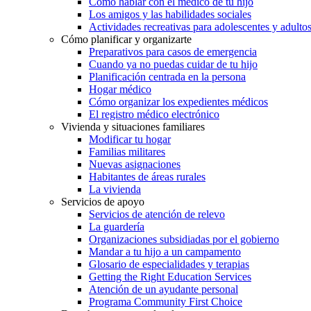
Cómo hablar con el médico de tu hijo
Los amigos y las habilidades sociales
Actividades recreativas para adolescentes y adulto
Cómo planificar y organizarte
Preparativos para casos de emergencia
Cuando ya no puedas cuidar de tu hijo
Planificación centrada en la persona
Hogar médico
Cómo organizar los expedientes médicos
El registro médico electrónico
Vivienda y situaciones familiares
Modificar tu hogar
Familias militares
Nuevas asignaciones
Habitantes de áreas rurales
La vivienda
Servicios de apoyo
Servicios de atención de relevo
La guardería
Organizaciones subsidiadas por el gobierno
Mandar a tu hijo a un campamento
Glosario de especialidades y terapias
Getting the Right Education Services
Atención de un ayudante personal
Programa Community First Choice