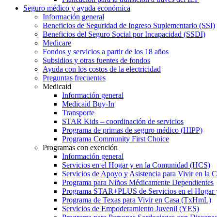
Seguro médico y ayuda económica
Información general
Beneficios de Seguridad de Ingreso Suplementario (SSI)
Beneficios del Seguro Social por Incapacidad (SSDI)
Medicare
Fondos y servicios a partir de los 18 años
Subsidios y otras fuentes de fondos
Ayuda con los costos de la electricidad
Preguntas frecuentes
Medicaid
Información general
Medicaid Buy-In
Transporte
STAR Kids – coordinación de servicios
Programa de primas de seguro médico (HIPP)
Programa Community First Choice
Programas con exención
Información general
Servicios en el Hogar y en la Comunidad (HCS)
Servicios de Apoyo y Asistencia para Vivir en l
Programa para Niños Médicamente Dependientes
Programa STAR+PLUS de Servicios en el Hogar
Programa de Texas para Vivir en Casa (TxHmL)
Servicios de Empoderamiento Juvenil (YES)