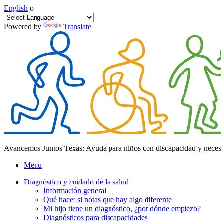
English
o
Powered by
Translate
Avancemos Juntos Texas: Ayuda para niños con discapacidad y neces
Menu
Diagnóstico y cuidado de la salud
Información general
Qué hacer si notas que hay algo diferente
Mi hijo tiene un diagnóstico, ¿por dónde empiezo?
Diagnósticos para discapacidades