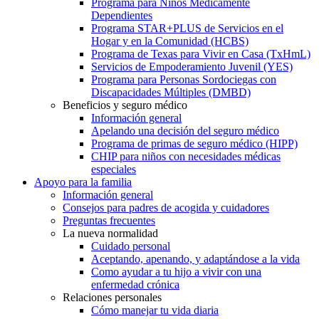
Programa para Niños Médicamente
Dependientes
Programa STAR+PLUS de Servicios en el
Hogar y en la Comunidad (HCBS)
Programa de Texas para Vivir en Casa (TxHmL)
Servicios de Empoderamiento Juvenil (YES)
Programa para Personas Sordociegas con
Discapacidades Múltiples (DMBD)
Beneficios y seguro médico
Información general
Apelando una decisión del seguro médico
Programa de primas de seguro médico (HIPP)
CHIP para niños con necesidades médicas
especiales
Apoyo para la familia
Información general
Consejos para padres de acogida y cuidadores
Preguntas frecuentes
La nueva normalidad
Cuidado personal
Aceptando, apenando, y adaptándose a la vida
Como ayudar a tu hijo a vivir con una
enfermedad crónica
Relaciones personales
Cómo manejar tu vida diaria