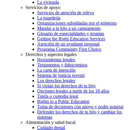
La vivienda
Servicios de apoyo
Servicios de atención de relevo
La guardería
Organizaciones subsidiadas por el gobierno
Mandar a tu hijo a un campamento
Glosario de especialidades y terapias
Getting the Right Education Services
Atención de un ayudante personal
Programa Community First Choice
Derechos y aspectos legales
Herramientas legales
Testamentos y fideicomisos
La carta de intención
Sistema de justicia juvenil
Los derechos legales
Si violan los derechos de tu hijo
Opciones legales a partir de los 18 años
Tutela o custodia legal
Rights to a Public Education
Toma de decisiones con apoyo y poder notarial
Defender los derechos de tu hijo y cambiar los
sistemas
Alimentación y salud bucal
Cuidado dental