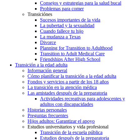
Consejos y estrategias para la salud bucal
Problemas para comer
Transiciónes
Sucesos importantes de la vida
La pubertad y la sexualidad
Cuando fallece tu hijo
La mudanza a Texas
Divorce
Planning for Transition to Adulthood
Transition to Adult Medical Care
Friendships After High School
Transición a la edad adulta
Información general
Cómo planificar la transición a la edad adulta
Fondos y servicios a partir de los 18 años
La transición en la atención médica
Las amistades después de la preparatoria
Actividades recreativas para adolescentes y
adultos con discapacidades
Historias personales
Preguntas frecuentes
Hijos adultos: Garantizar el apoyo
Estudios universitarios y vida profesional
Transición de la escuela pública
Estudios después de la preparatoria