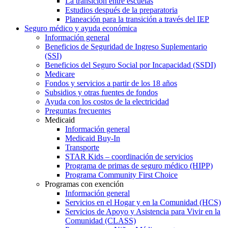
La transición entre escuelas
Estudios después de la preparatoria
Planeación para la transición a través del IEP
Seguro médico y ayuda económica
Información general
Beneficios de Seguridad de Ingreso Suplementario
(SSI)
Beneficios del Seguro Social por Incapacidad (SSDI)
Medicare
Fondos y servicios a partir de los 18 años
Subsidios y otras fuentes de fondos
Ayuda con los costos de la electricidad
Preguntas frecuentes
Medicaid
Información general
Medicaid Buy-In
Transporte
STAR Kids – coordinación de servicios
Programa de primas de seguro médico (HIPP)
Programa Community First Choice
Programas con exención
Información general
Servicios en el Hogar y en la Comunidad (HCS)
Servicios de Apoyo y Asistencia para Vivir en la
Comunidad (CLASS)