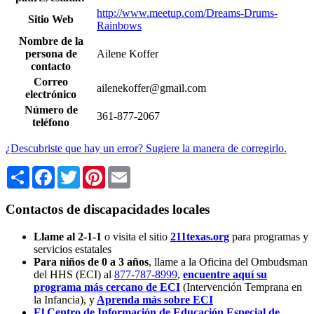
http://www.meetup.com/Dreams-Drums-
Sitio Web
Rainbows
Nombre de la
persona de
Ailene Koffer
contacto
Correo
ailenekoffer@gmail.com
electrónico
Número de
361-877-2067
teléfono
¿Descubriste que hay un error? Sugiere la manera de corregirlo.
Share
Facebook
Twitter
Pinterest
Email
Contactos de discapacidades locales
Llame al 2-1-1
o visita el sitio
211texas.org
para programas y
servicios estatales
Para niños de 0 a 3 años
, llame a la Oficina del Ombudsman
del HHS (ECI) al
877-787-8999
,
encuentre aquí su
programa más cercano de ECI
(Intervención Temprana en
la Infancia),
y
Aprenda más sobre ECI
El Centro de Información de Educación Especial de