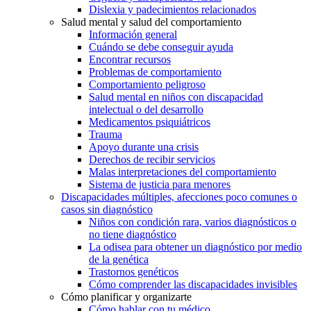
Dislexia y padecimientos relacionados
Salud mental y salud del comportamiento
Información general
Cuándo se debe conseguir ayuda
Encontrar recursos
Problemas de comportamiento
Comportamiento peligroso
Salud mental en niños con discapacidad
intelectual o del desarrollo
Medicamentos psiquiátricos
Trauma
Apoyo durante una crisis
Derechos de recibir servicios
Malas interpretaciones del comportamiento
Sistema de justicia para menores
Discapacidades múltiples, afecciones poco comunes o
casos sin diagnóstico
Niños con condición rara, varios diagnósticos o
no tiene diagnóstico
La odisea para obtener un diagnóstico por medio
de la genética
Trastornos genéticos
Cómo comprender las discapacidades invisibles
Cómo planificar y organizarte
Cómo hablar con tu médico