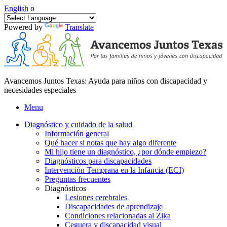
English
o
Powered by
Translate
Avancemos Juntos Texas: Ayuda para niños con discapacidad y
necesidades especiales
Menu
Diagnóstico y cuidado de la salud
Información general
Qué hacer si notas que hay algo diferente
Mi hijo tiene un diagnóstico, ¿por dónde empiezo?
Diagnósticos para discapacidades
Intervención Temprana en la Infancia (ECI)
Preguntas frecuentes
Diagnósticos
Lesiones cerebrales
Discapacidades de aprendizaje
Condiciones relacionadas al Zika
Ceguera y discapacidad visual