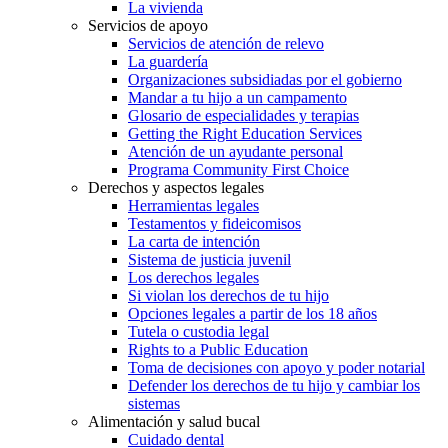
La vivienda
Servicios de apoyo
Servicios de atención de relevo
La guardería
Organizaciones subsidiadas por el gobierno
Mandar a tu hijo a un campamento
Glosario de especialidades y terapias
Getting the Right Education Services
Atención de un ayudante personal
Programa Community First Choice
Derechos y aspectos legales
Herramientas legales
Testamentos y fideicomisos
La carta de intención
Sistema de justicia juvenil
Los derechos legales
Si violan los derechos de tu hijo
Opciones legales a partir de los 18 años
Tutela o custodia legal
Rights to a Public Education
Toma de decisiones con apoyo y poder notarial
Defender los derechos de tu hijo y cambiar los
sistemas
Alimentación y salud bucal
Cuidado dental