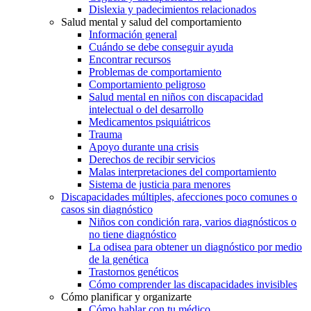
Dislexia y padecimientos relacionados
Salud mental y salud del comportamiento
Información general
Cuándo se debe conseguir ayuda
Encontrar recursos
Problemas de comportamiento
Comportamiento peligroso
Salud mental en niños con discapacidad
intelectual o del desarrollo
Medicamentos psiquiátricos
Trauma
Apoyo durante una crisis
Derechos de recibir servicios
Malas interpretaciones del comportamiento
Sistema de justicia para menores
Discapacidades múltiples, afecciones poco comunes o
casos sin diagnóstico
Niños con condición rara, varios diagnósticos o
no tiene diagnóstico
La odisea para obtener un diagnóstico por medio
de la genética
Trastornos genéticos
Cómo comprender las discapacidades invisibles
Cómo planificar y organizarte
Cómo hablar con tu médico