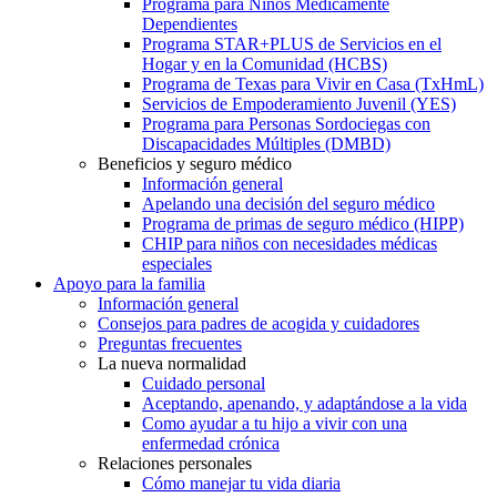
Programa para Niños Médicamente
Dependientes
Programa STAR+PLUS de Servicios en el
Hogar y en la Comunidad (HCBS)
Programa de Texas para Vivir en Casa (TxHmL)
Servicios de Empoderamiento Juvenil (YES)
Programa para Personas Sordociegas con
Discapacidades Múltiples (DMBD)
Beneficios y seguro médico
Información general
Apelando una decisión del seguro médico
Programa de primas de seguro médico (HIPP)
CHIP para niños con necesidades médicas
especiales
Apoyo para la familia
Información general
Consejos para padres de acogida y cuidadores
Preguntas frecuentes
La nueva normalidad
Cuidado personal
Aceptando, apenando, y adaptándose a la vida
Como ayudar a tu hijo a vivir con una
enfermedad crónica
Relaciones personales
Cómo manejar tu vida diaria