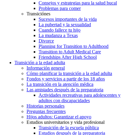
Consejos y estrategias para la salud bucal
Problemas para comer
Transiciónes
Sucesos importantes de la vida
La pubertad y la sexualidad
Cuando fallece tu hijo
La mudanza a Texas
Divorce
Planning for Transition to Adulthood
Transition to Adult Medical Care
Friendships After High School
Transición a la edad adulta
Información general
Cómo planificar la transición a la edad adulta
Fondos y servicios a partir de los 18 años
La transición en la atención médica
Las amistades después de la preparatoria
Actividades recreativas para adolescentes y
adultos con discapacidades
Historias personales
Preguntas frecuentes
Hijos adultos: Garantizar el apoyo
Estudios universitarios y vida profesional
Transición de la escuela pública
Estudios después de la preparatoria