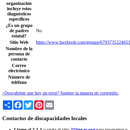
organización
incluye estos
diagnósticos
específicos
¿Es un grupo
de padres
No
estatal?
Sitio Web
https://www.facebook.com/groups/679373522465
Nombre de la
persona de
contacto
Correo
electrónico
Número de
teléfono
¿Descubriste que hay un error? Sugiere la manera de corregirlo.
Share
Facebook
Twitter
Pinterest
Email
Contactos de discapacidades locales
Llame al 2-1-1
o visita el sitio
211texas.org
para programas y