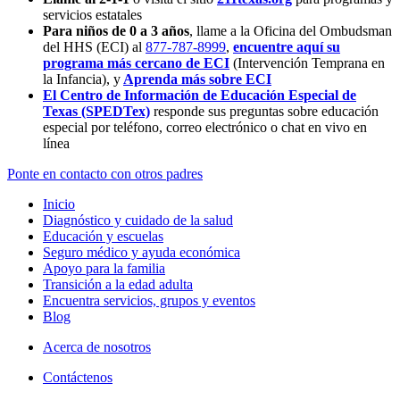
servicios estatales
Para niños de 0 a 3 años
, llame a la Oficina del Ombudsman
del HHS (ECI) al
877-787-8999
,
encuentre aquí su
programa más cercano de ECI
(Intervención Temprana en
la Infancia),
y
Aprenda más sobre ECI
El Centro de Información de Educación Especial de
Texas (SPEDTex)
responde sus preguntas sobre educación
especial por teléfono, correo electrónico o chat en vivo en
línea
Ponte en contacto con otros padres
Inicio
Diagnóstico y cuidado de la salud
Educación y escuelas
Seguro médico y ayuda económica
Apoyo para la familia
Transición a la edad adulta
Encuentra servicios, grupos y eventos
Blog
Acerca de nosotros
Contáctenos