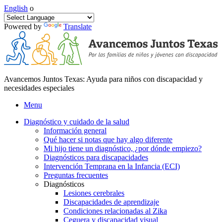
English
o
Powered by
Translate
Avancemos Juntos Texas: Ayuda para niños con discapacidad y
necesidades especiales
Menu
Diagnóstico y cuidado de la salud
Información general
Qué hacer si notas que hay algo diferente
Mi hijo tiene un diagnóstico, ¿por dónde empiezo?
Diagnósticos para discapacidades
Intervención Temprana en la Infancia (ECI)
Preguntas frecuentes
Diagnósticos
Lesiones cerebrales
Discapacidades de aprendizaje
Condiciones relacionadas al Zika
Ceguera y discapacidad visual