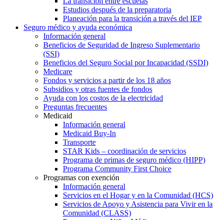
La transición entre escuelas
Estudios después de la preparatoria
Planeación para la transición a través del IEP
Seguro médico y ayuda económica
Información general
Beneficios de Seguridad de Ingreso Suplementario
(SSI)
Beneficios del Seguro Social por Incapacidad (SSDI)
Medicare
Fondos y servicios a partir de los 18 años
Subsidios y otras fuentes de fondos
Ayuda con los costos de la electricidad
Preguntas frecuentes
Medicaid
Información general
Medicaid Buy-In
Transporte
STAR Kids – coordinación de servicios
Programa de primas de seguro médico (HIPP)
Programa Community First Choice
Programas con exención
Información general
Servicios en el Hogar y en la Comunidad (HCS)
Servicios de Apoyo y Asistencia para Vivir en la
Comunidad (CLASS)