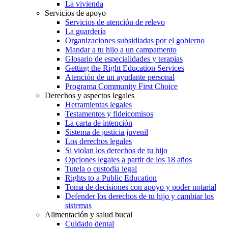
La vivienda
Servicios de apoyo
Servicios de atención de relevo
La guardería
Organizaciones subsidiadas por el gobierno
Mandar a tu hijo a un campamento
Glosario de especialidades y terapias
Getting the Right Education Services
Atención de un ayudante personal
Programa Community First Choice
Derechos y aspectos legales
Herramientas legales
Testamentos y fideicomisos
La carta de intención
Sistema de justicia juvenil
Los derechos legales
Si violan los derechos de tu hijo
Opciones legales a partir de los 18 años
Tutela o custodia legal
Rights to a Public Education
Toma de decisiones con apoyo y poder notarial
Defender los derechos de tu hijo y cambiar los
sistemas
Alimentación y salud bucal
Cuidado dental