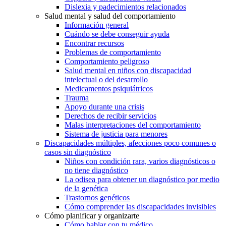
Dislexia y padecimientos relacionados
Salud mental y salud del comportamiento
Información general
Cuándo se debe conseguir ayuda
Encontrar recursos
Problemas de comportamiento
Comportamiento peligroso
Salud mental en niños con discapacidad
intelectual o del desarrollo
Medicamentos psiquiátricos
Trauma
Apoyo durante una crisis
Derechos de recibir servicios
Malas interpretaciones del comportamiento
Sistema de justicia para menores
Discapacidades múltiples, afecciones poco comunes o
casos sin diagnóstico
Niños con condición rara, varios diagnósticos o
no tiene diagnóstico
La odisea para obtener un diagnóstico por medio
de la genética
Trastornos genéticos
Cómo comprender las discapacidades invisibles
Cómo planificar y organizarte
Cómo hablar con tu médico