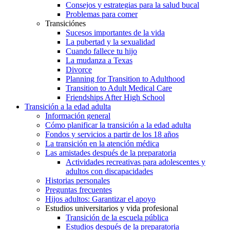
Consejos y estrategias para la salud bucal
Problemas para comer
Transiciónes
Sucesos importantes de la vida
La pubertad y la sexualidad
Cuando fallece tu hijo
La mudanza a Texas
Divorce
Planning for Transition to Adulthood
Transition to Adult Medical Care
Friendships After High School
Transición a la edad adulta
Información general
Cómo planificar la transición a la edad adulta
Fondos y servicios a partir de los 18 años
La transición en la atención médica
Las amistades después de la preparatoria
Actividades recreativas para adolescentes y
adultos con discapacidades
Historias personales
Preguntas frecuentes
Hijos adultos: Garantizar el apoyo
Estudios universitarios y vida profesional
Transición de la escuela pública
Estudios después de la preparatoria