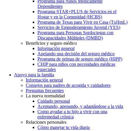
Programa para Niños Médicamente
Dependientes
Programa STAR+PLUS de Servicios en el
Hogar y en la Comunidad (HCBS)
Programa de Texas para Vivir en Casa (TxHmL)
Servicios de Empoderamiento Juvenil (YES)
Programa para Personas Sordociegas con
Discapacidades Múltiples (DMBD)
Beneficios y seguro médico
Información general
Apelando una decisión del seguro médico
Programa de primas de seguro médico (HIPP)
CHIP para niños con necesidades médicas
especiales
Apoyo para la familia
Información general
Consejos para padres de acogida y cuidadores
Preguntas frecuentes
La nueva normalidad
Cuidado personal
Aceptando, apenando, y adaptándose a la vida
Como ayudar a tu hijo a vivir con una
enfermedad crónica
Relaciones personales
Cómo manejar tu vida diaria