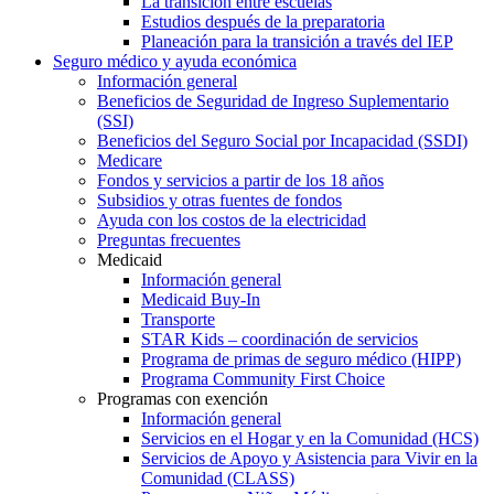
La transición entre escuelas
Estudios después de la preparatoria
Planeación para la transición a través del IEP
Seguro médico y ayuda económica
Información general
Beneficios de Seguridad de Ingreso Suplementario
(SSI)
Beneficios del Seguro Social por Incapacidad (SSDI)
Medicare
Fondos y servicios a partir de los 18 años
Subsidios y otras fuentes de fondos
Ayuda con los costos de la electricidad
Preguntas frecuentes
Medicaid
Información general
Medicaid Buy-In
Transporte
STAR Kids – coordinación de servicios
Programa de primas de seguro médico (HIPP)
Programa Community First Choice
Programas con exención
Información general
Servicios en el Hogar y en la Comunidad (HCS)
Servicios de Apoyo y Asistencia para Vivir en la
Comunidad (CLASS)