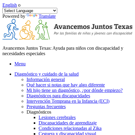
English
o
Powered by
Translate
Avancemos Juntos Texas: Ayuda para niños con discapacidad y
necesidades especiales
Menu
Diagnóstico y cuidado de la salud
Información general
Qué hacer si notas que hay algo diferente
Mi hijo tiene un diagnóstico, ¿por dónde empiezo?
Diagnósticos para discapacidades
Intervención Temprana en la Infancia (ECI)
Preguntas frecuentes
Diagnósticos
Lesiones cerebrales
Discapacidades de aprendizaje
Condiciones relacionadas al Zika
Ceguera y discapacidad visual