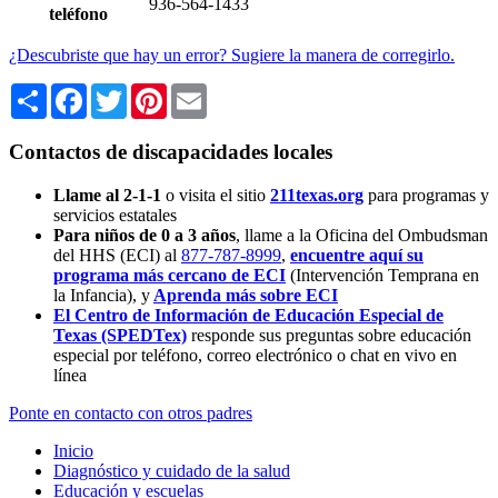
936-564-1433
teléfono
¿Descubriste que hay un error? Sugiere la manera de corregirlo.
Share
Facebook
Twitter
Pinterest
Email
Contactos de discapacidades locales
Llame al 2-1-1
o visita el sitio
211texas.org
para programas y
servicios estatales
Para niños de 0 a 3 años
, llame a la Oficina del Ombudsman
del HHS (ECI) al
877-787-8999
,
encuentre aquí su
programa más cercano de ECI
(Intervención Temprana en
la Infancia),
y
Aprenda más sobre ECI
El Centro de Información de Educación Especial de
Texas (SPEDTex)
responde sus preguntas sobre educación
especial por teléfono, correo electrónico o chat en vivo en
línea
Ponte en contacto con otros padres
Inicio
Diagnóstico y cuidado de la salud
Educación y escuelas