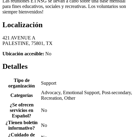
Las reuniones ETNSG se llevan a cabo sobre una base mensual
para fines educativos, sociales y recreativas. Los voluntarios son
siempre bienvenidos!
Localización
421 AVENUE A
PALESTINE, 75801, TX
Ubicación accesible:
No
Detalles
Tipo de
Support
organización
Advocacy, Emotional Support, Post-secondary,
Categorías
Recreation, Other
¿Se ofrecen
servicios en
No
Español?
¿Tienen boletín
No
informativo?
¿Cuidado de