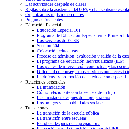
Las actividades después de clases
Reglas sobre la asistencia del 90% y el ausentismo escol
Organizar los registros escolares
Preguntas frecuentes
Educación Especial
Educación Especial 101
Programa de Educación Especial en la Primera Inf
Los servicios de ECSE
Sección 504
Colocación educativas
Proceso de admisión, evaluación y salida de la es
El programa de educación individualizada (IEP)
Los planes de intervención conductual y las escuel
Dificultad en conseguir los servicios que necesita t
La defensa y promoción de la educación especial
Relaciones personales
La intimidación
Cómo relacionarte con la escuela de tu hijo
Las amistades después de la preparatoria
Los amigos y las habilidades sociales
Transiciónes
La transición de la escuela pública
La transición entre escuelas
Estudios después de la preparatoria
Planeación para la transición a través del IEP