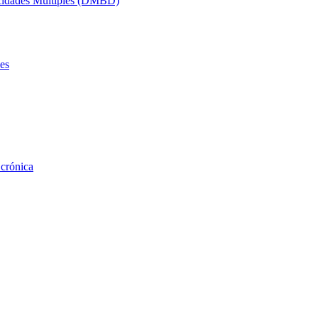
acidades Múltiples (DMBD)
es
 crónica