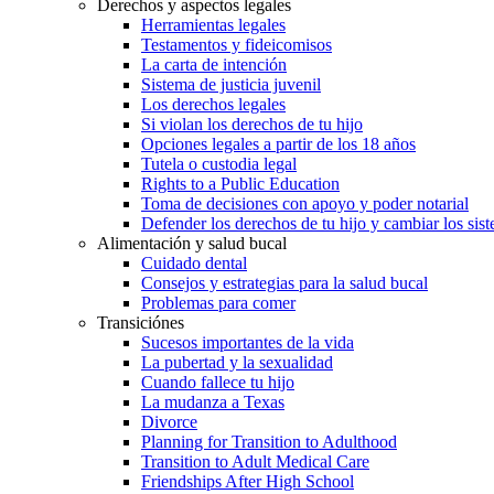
Derechos y aspectos legales
Herramientas legales
Testamentos y fideicomisos
La carta de intención
Sistema de justicia juvenil
Los derechos legales
Si violan los derechos de tu hijo
Opciones legales a partir de los 18 años
Tutela o custodia legal
Rights to a Public Education
Toma de decisiones con apoyo y poder notarial
Defender los derechos de tu hijo y cambiar los sis
Alimentación y salud bucal
Cuidado dental
Consejos y estrategias para la salud bucal
Problemas para comer
Transiciónes
Sucesos importantes de la vida
La pubertad y la sexualidad
Cuando fallece tu hijo
La mudanza a Texas
Divorce
Planning for Transition to Adulthood
Transition to Adult Medical Care
Friendships After High School