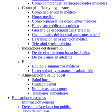
Cómo comprender las discapacidades invisibles
Cómo planificar y organizarte
Cómo hablar con tu médico
Hogar médico
Cómo organizar los expedientes médicos
El registro médico electrónico
Glosario de especialidades y terapias
Cuando sales del hospital antes que tu bebé
La transición en la atención médica
Telesalud y telemedicina
Indicadores del desarrollo
Desde el nacimiento hasta los 3 años
De los 3 años en adelante
Equipo
Equipo y suministros médicos
La tecnología y aparatos de adaptación
Alimentación y salud bucal
Salud bucal
Cuidado dental
Problemas para comer
Trastornos alimentarios
Educación y escuelas
Información general
Derecho a la educación pública
Tipos de escuelas