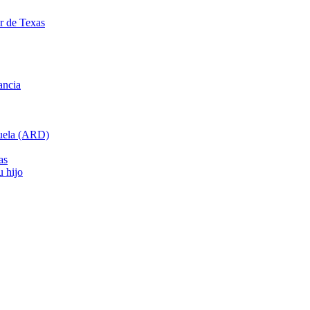
ar de Texas
ancia
cuela (ARD)
as
u hijo