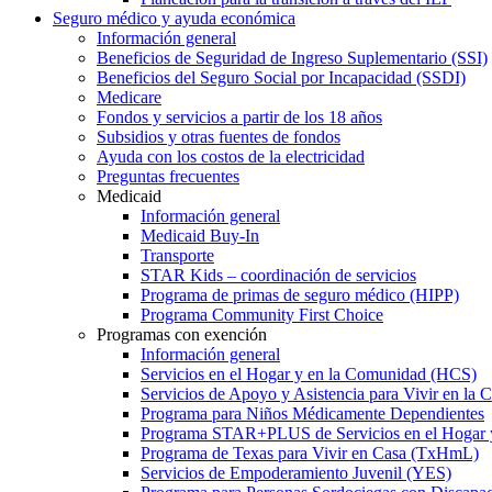
Seguro médico y ayuda económica
Información general
Beneficios de Seguridad de Ingreso Suplementario (SSI)
Beneficios del Seguro Social por Incapacidad (SSDI)
Medicare
Fondos y servicios a partir de los 18 años
Subsidios y otras fuentes de fondos
Ayuda con los costos de la electricidad
Preguntas frecuentes
Medicaid
Información general
Medicaid Buy-In
Transporte
STAR Kids – coordinación de servicios
Programa de primas de seguro médico (HIPP)
Programa Community First Choice
Programas con exención
Información general
Servicios en el Hogar y en la Comunidad (HCS)
Servicios de Apoyo y Asistencia para Vivir en l
Programa para Niños Médicamente Dependientes
Programa STAR+PLUS de Servicios en el Hogar
Programa de Texas para Vivir en Casa (TxHmL)
Servicios de Empoderamiento Juvenil (YES)