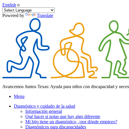
English
o
Powered by
Translate
Avancemos Juntos Texas: Ayuda para niños con discapacidad y neces
Menu
Diagnóstico y cuidado de la salud
Información general
Qué hacer si notas que hay algo diferente
Mi hijo tiene un diagnóstico, ¿por dónde empiezo?
Diagnósticos para discapacidades