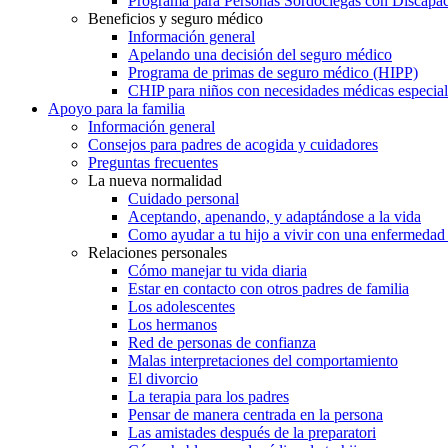
Programa para Personas Sordociegas con Discap
Beneficios y seguro médico
Información general
Apelando una decisión del seguro médico
Programa de primas de seguro médico (HIPP)
CHIP para niños con necesidades médicas especial
Apoyo para la familia
Información general
Consejos para padres de acogida y cuidadores
Preguntas frecuentes
La nueva normalidad
Cuidado personal
Aceptando, apenando, y adaptándose a la vida
Como ayudar a tu hijo a vivir con una enfermedad
Relaciones personales
Cómo manejar tu vida diaria
Estar en contacto con otros padres de familia
Los adolescentes
Los hermanos
Red de personas de confianza
Malas interpretaciones del comportamiento
El divorcio
La terapia para los padres
Pensar de manera centrada en la persona
Las amistades después de la preparatori