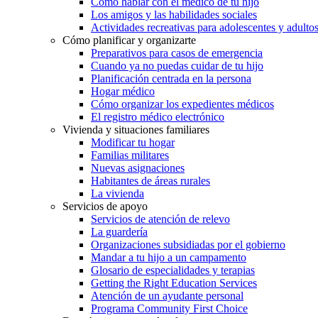
Cómo hablar con el médico de tu hijo
Los amigos y las habilidades sociales
Actividades recreativas para adolescentes y adulto
Cómo planificar y organizarte
Preparativos para casos de emergencia
Cuando ya no puedas cuidar de tu hijo
Planificación centrada en la persona
Hogar médico
Cómo organizar los expedientes médicos
El registro médico electrónico
Vivienda y situaciones familiares
Modificar tu hogar
Familias militares
Nuevas asignaciones
Habitantes de áreas rurales
La vivienda
Servicios de apoyo
Servicios de atención de relevo
La guardería
Organizaciones subsidiadas por el gobierno
Mandar a tu hijo a un campamento
Glosario de especialidades y terapias
Getting the Right Education Services
Atención de un ayudante personal
Programa Community First Choice