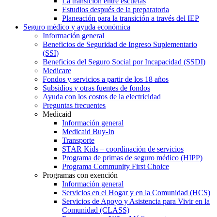
La transición entre escuelas
Estudios después de la preparatoria
Planeación para la transición a través del IEP
Seguro médico y ayuda económica
Información general
Beneficios de Seguridad de Ingreso Suplementario
(SSI)
Beneficios del Seguro Social por Incapacidad (SSDI)
Medicare
Fondos y servicios a partir de los 18 años
Subsidios y otras fuentes de fondos
Ayuda con los costos de la electricidad
Preguntas frecuentes
Medicaid
Información general
Medicaid Buy-In
Transporte
STAR Kids – coordinación de servicios
Programa de primas de seguro médico (HIPP)
Programa Community First Choice
Programas con exención
Información general
Servicios en el Hogar y en la Comunidad (HCS)
Servicios de Apoyo y Asistencia para Vivir en la
Comunidad (CLASS)