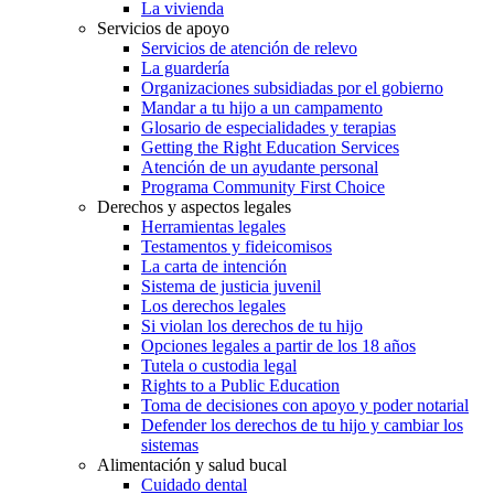
La vivienda
Servicios de apoyo
Servicios de atención de relevo
La guardería
Organizaciones subsidiadas por el gobierno
Mandar a tu hijo a un campamento
Glosario de especialidades y terapias
Getting the Right Education Services
Atención de un ayudante personal
Programa Community First Choice
Derechos y aspectos legales
Herramientas legales
Testamentos y fideicomisos
La carta de intención
Sistema de justicia juvenil
Los derechos legales
Si violan los derechos de tu hijo
Opciones legales a partir de los 18 años
Tutela o custodia legal
Rights to a Public Education
Toma de decisiones con apoyo y poder notarial
Defender los derechos de tu hijo y cambiar los
sistemas
Alimentación y salud bucal
Cuidado dental