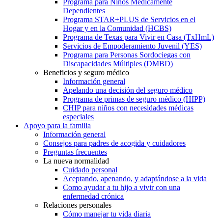
Programa para Niños Médicamente
Dependientes
Programa STAR+PLUS de Servicios en el
Hogar y en la Comunidad (HCBS)
Programa de Texas para Vivir en Casa (TxHmL)
Servicios de Empoderamiento Juvenil (YES)
Programa para Personas Sordociegas con
Discapacidades Múltiples (DMBD)
Beneficios y seguro médico
Información general
Apelando una decisión del seguro médico
Programa de primas de seguro médico (HIPP)
CHIP para niños con necesidades médicas
especiales
Apoyo para la familia
Información general
Consejos para padres de acogida y cuidadores
Preguntas frecuentes
La nueva normalidad
Cuidado personal
Aceptando, apenando, y adaptándose a la vida
Como ayudar a tu hijo a vivir con una
enfermedad crónica
Relaciones personales
Cómo manejar tu vida diaria