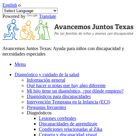
English
o
Powered by
Translate
Avancemos Juntos Texas: Ayuda para niños con discapacidad y
necesidades especiales
Menu
Diagnóstico y cuidado de la salud
Información general
Qué hacer si notas que hay algo diferente
Mi hijo tiene un diagnóstico, ¿por dónde empiezo?
Diagnósticos para discapacidades
Intervención Temprana en la Infancia (ECI)
Preguntas frecuentes
Diagnósticos
Lesiones cerebrales
Discapacidades de aprendizaje
Condiciones relacionadas al Zika
Ceguera y discapacidad visual