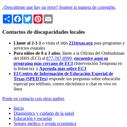
¿Descubriste que hay un error? Sugiere la manera de corregirlo.
Share
Facebook
Twitter
Pinterest
Email
Contactos de discapacidades locales
Llame al 2-1-1
o visita el sitio
211texas.org
para programas y
servicios estatales
Para niños de 0 a 3 años
, llame a la Oficina del Ombudsman
del HHS (ECI) al
877-787-8999
,
encuentre aquí su
programa más cercano de ECI
(Intervención Temprana en
la Infancia),
y
Aprenda más sobre ECI
El Centro de Información de Educación Especial de
Texas (SPEDTex)
responde sus preguntas sobre educación
especial por teléfono, correo electrónico o chat en vivo en
línea
Ponte en contacto con otros padres
Inicio
Diagnóstico y cuidado de la salud
Educación y escuelas
Seguro médico y ayuda económica