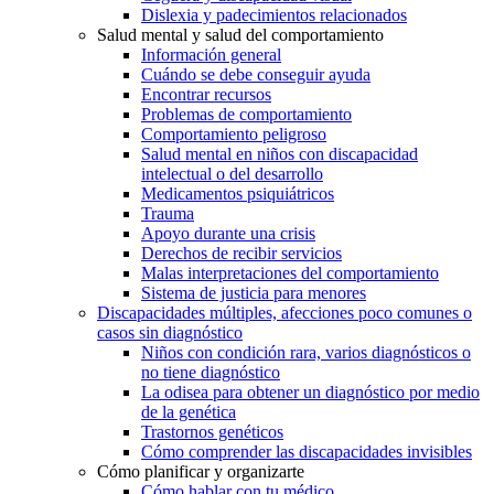
Dislexia y padecimientos relacionados
Salud mental y salud del comportamiento
Información general
Cuándo se debe conseguir ayuda
Encontrar recursos
Problemas de comportamiento
Comportamiento peligroso
Salud mental en niños con discapacidad
intelectual o del desarrollo
Medicamentos psiquiátricos
Trauma
Apoyo durante una crisis
Derechos de recibir servicios
Malas interpretaciones del comportamiento
Sistema de justicia para menores
Discapacidades múltiples, afecciones poco comunes o
casos sin diagnóstico
Niños con condición rara, varios diagnósticos o
no tiene diagnóstico
La odisea para obtener un diagnóstico por medio
de la genética
Trastornos genéticos
Cómo comprender las discapacidades invisibles
Cómo planificar y organizarte
Cómo hablar con tu médico