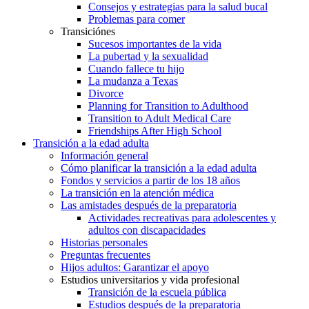
Consejos y estrategias para la salud bucal
Problemas para comer
Transiciónes
Sucesos importantes de la vida
La pubertad y la sexualidad
Cuando fallece tu hijo
La mudanza a Texas
Divorce
Planning for Transition to Adulthood
Transition to Adult Medical Care
Friendships After High School
Transición a la edad adulta
Información general
Cómo planificar la transición a la edad adulta
Fondos y servicios a partir de los 18 años
La transición en la atención médica
Las amistades después de la preparatoria
Actividades recreativas para adolescentes y
adultos con discapacidades
Historias personales
Preguntas frecuentes
Hijos adultos: Garantizar el apoyo
Estudios universitarios y vida profesional
Transición de la escuela pública
Estudios después de la preparatoria