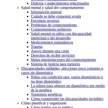
Dislexia y padecimientos relacionados
Salud mental y salud del comportamiento
Información general
Cuándo se debe conseguir ayuda
Encontrar recursos
Problemas de comportamiento
Comportamiento peligroso
Salud mental en niños con discapacidad
intelectual o del desarrollo
Medicamentos psiquiátricos
Trauma
Apoyo durante una crisis
Derechos de recibir servicios
Malas interpretaciones del comportamiento
Sistema de justicia para menores
Discapacidades múltiples, afecciones poco comunes o
casos sin diagnóstico
Niños con condición rara, varios diagnósticos o
no tiene diagnóstico
La odisea para obtener un diagnóstico por medio
de la genética
Trastornos genéticos
Cómo comprender las discapacidades invisibles
Cómo planificar y organizarte
Cómo hablar con tu médico