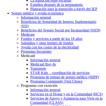
La transición entre escuelas
Estudios después de la preparatoria
Planeación para la transición a través del IEP
Seguro médico y ayuda económica
Información general
Beneficios de Seguridad de Ingreso Suplementario
(SSI)
Beneficios del Seguro Social por Incapacidad (SSDI)
Medicare
Fondos y servicios a partir de los 18 años
Subsidios y otras fuentes de fondos
Ayuda con los costos de la electricidad
Preguntas frecuentes
Medicaid
Información general
Medicaid Buy-In
Transporte
STAR Kids – coordinación de servicios
Programa de primas de seguro médico (HIPP)
Programa Community First Choice
Programas con exención
Información general
Servicios en el Hogar y en la Comunidad (HCS)
Servicios de Apoyo y Asistencia para Vivir en la
Comunidad (CLASS)