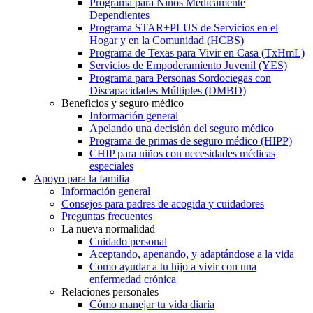
Programa para Niños Médicamente
Dependientes
Programa STAR+PLUS de Servicios en el
Hogar y en la Comunidad (HCBS)
Programa de Texas para Vivir en Casa (TxHmL)
Servicios de Empoderamiento Juvenil (YES)
Programa para Personas Sordociegas con
Discapacidades Múltiples (DMBD)
Beneficios y seguro médico
Información general
Apelando una decisión del seguro médico
Programa de primas de seguro médico (HIPP)
CHIP para niños con necesidades médicas
especiales
Apoyo para la familia
Información general
Consejos para padres de acogida y cuidadores
Preguntas frecuentes
La nueva normalidad
Cuidado personal
Aceptando, apenando, y adaptándose a la vida
Como ayudar a tu hijo a vivir con una
enfermedad crónica
Relaciones personales
Cómo manejar tu vida diaria