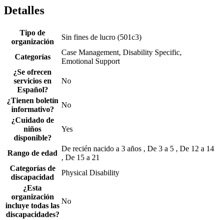
Detalles
Tipo de
Sin fines de lucro (501c3)
organización
Case Management, Disability Specific,
Categorías
Emotional Support
¿Se ofrecen
servicios en
No
Español?
¿Tienen boletín
No
informativo?
¿Cuidado de
niños
Yes
disponible?
De recién nacido a 3 años , De 3 a 5 , De 12 a 14
Rango de edad
, De 15 a 21
Categorías de
Physical Disability
discapacidad
¿Esta
organización
No
incluye todas las
discapacidades?