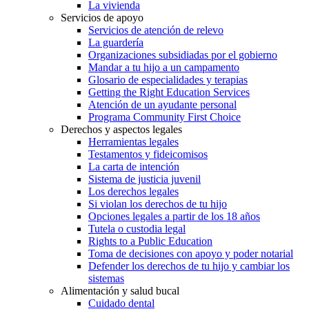
La vivienda
Servicios de apoyo
Servicios de atención de relevo
La guardería
Organizaciones subsidiadas por el gobierno
Mandar a tu hijo a un campamento
Glosario de especialidades y terapias
Getting the Right Education Services
Atención de un ayudante personal
Programa Community First Choice
Derechos y aspectos legales
Herramientas legales
Testamentos y fideicomisos
La carta de intención
Sistema de justicia juvenil
Los derechos legales
Si violan los derechos de tu hijo
Opciones legales a partir de los 18 años
Tutela o custodia legal
Rights to a Public Education
Toma de decisiones con apoyo y poder notarial
Defender los derechos de tu hijo y cambiar los
sistemas
Alimentación y salud bucal
Cuidado dental