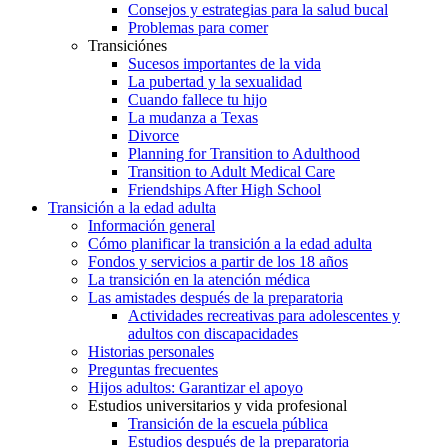
Consejos y estrategias para la salud bucal
Problemas para comer
Transiciónes
Sucesos importantes de la vida
La pubertad y la sexualidad
Cuando fallece tu hijo
La mudanza a Texas
Divorce
Planning for Transition to Adulthood
Transition to Adult Medical Care
Friendships After High School
Transición a la edad adulta
Información general
Cómo planificar la transición a la edad adulta
Fondos y servicios a partir de los 18 años
La transición en la atención médica
Las amistades después de la preparatoria
Actividades recreativas para adolescentes y
adultos con discapacidades
Historias personales
Preguntas frecuentes
Hijos adultos: Garantizar el apoyo
Estudios universitarios y vida profesional
Transición de la escuela pública
Estudios después de la preparatoria