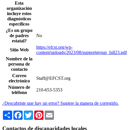
Esta
organización
incluye estos
diagnósticos
específicos
¿Es un grupo
de padres
No
estatal?
https://efcst.org/wp-
Sitio Web
content/uploads/2023/08/supportgroup_fall23.pdf
Nombre de la
persona de
contacto
Correo
Staff@EFCST.org
electrónico
Número de
210-653-5353
teléfono
¿Descubriste que hay un error? Sugiere la manera de corregirlo.
Share
Facebook
Twitter
Pinterest
Email
Contactos de discapacidades locales