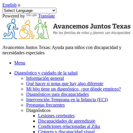
English
o
Powered by
Translate
Avancemos Juntos Texas: Ayuda para niños con discapacidad y
necesidades especiales
Menu
Diagnóstico y cuidado de la salud
Información general
Qué hacer si notas que hay algo diferente
Mi hijo tiene un diagnóstico, ¿por dónde empiezo?
Diagnósticos para discapacidades
Intervención Temprana en la Infancia (ECI)
Preguntas frecuentes
Diagnósticos
Lesiones cerebrales
Discapacidades de aprendizaje
Condiciones relacionadas al Zika
Ceguera y discapacidad visual