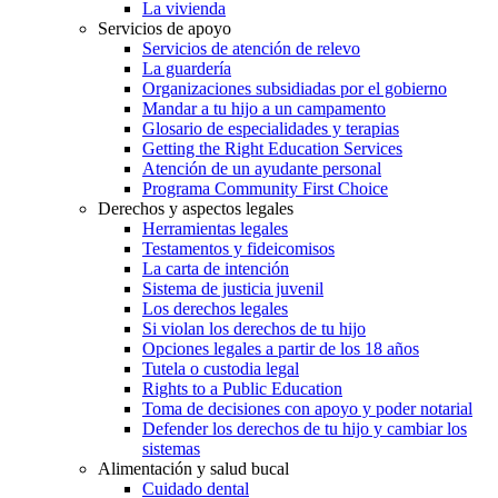
La vivienda
Servicios de apoyo
Servicios de atención de relevo
La guardería
Organizaciones subsidiadas por el gobierno
Mandar a tu hijo a un campamento
Glosario de especialidades y terapias
Getting the Right Education Services
Atención de un ayudante personal
Programa Community First Choice
Derechos y aspectos legales
Herramientas legales
Testamentos y fideicomisos
La carta de intención
Sistema de justicia juvenil
Los derechos legales
Si violan los derechos de tu hijo
Opciones legales a partir de los 18 años
Tutela o custodia legal
Rights to a Public Education
Toma de decisiones con apoyo y poder notarial
Defender los derechos de tu hijo y cambiar los
sistemas
Alimentación y salud bucal
Cuidado dental