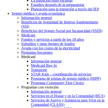
La transición entre escuelas
Estudios después de la preparatoria
Planeación para la transición a través del IEP
Seguro médico y ayuda económica
Información general
Beneficios de Seguridad de Ingreso Suplementario
(SSI)
Beneficios del Seguro Social por Incapacidad (SSDI)
Medicare
Fondos y servicios a partir de los 18 años
Subsidios y otras fuentes de fondos
Ayuda con los costos de la electricidad
Preguntas frecuentes
Medicaid
Información general
Medicaid Buy-In
Transporte
STAR Kids – coordinación de servicios
Programa de primas de seguro médico (HIPP)
Programa Community First Choice
Programas con exención
Información general
Servicios en el Hogar y en la Comunidad (HCS)
Servicios de Apoyo y Asistencia para Vivir en la
Comunidad (CLASS)