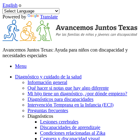
English
o
Powered by
Translate
Avancemos Juntos Texas: Ayuda para niños con discapacidad y
necesidades especiales
Menu
Diagnóstico y cuidado de la salud
Información general
Qué hacer si notas que hay algo diferente
Mi hijo tiene un diagnóstico, ¿por dónde empiezo?
Diagnósticos para discapacidades
Intervención Temprana en la Infancia (ECI)
Preguntas frecuentes
Diagnósticos
Lesiones cerebrales
Discapacidades de aprendizaje
Condiciones relacionadas al Zika
Ceguera y discapacidad visual