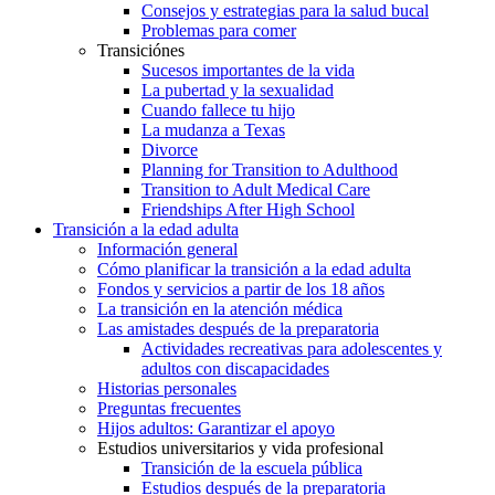
Consejos y estrategias para la salud bucal
Problemas para comer
Transiciónes
Sucesos importantes de la vida
La pubertad y la sexualidad
Cuando fallece tu hijo
La mudanza a Texas
Divorce
Planning for Transition to Adulthood
Transition to Adult Medical Care
Friendships After High School
Transición a la edad adulta
Información general
Cómo planificar la transición a la edad adulta
Fondos y servicios a partir de los 18 años
La transición en la atención médica
Las amistades después de la preparatoria
Actividades recreativas para adolescentes y
adultos con discapacidades
Historias personales
Preguntas frecuentes
Hijos adultos: Garantizar el apoyo
Estudios universitarios y vida profesional
Transición de la escuela pública
Estudios después de la preparatoria