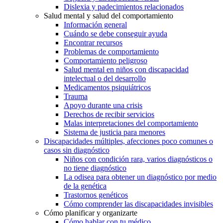
Dislexia y padecimientos relacionados
Salud mental y salud del comportamiento
Información general
Cuándo se debe conseguir ayuda
Encontrar recursos
Problemas de comportamiento
Comportamiento peligroso
Salud mental en niños con discapacidad
intelectual o del desarrollo
Medicamentos psiquiátricos
Trauma
Apoyo durante una crisis
Derechos de recibir servicios
Malas interpretaciones del comportamiento
Sistema de justicia para menores
Discapacidades múltiples, afecciones poco comunes o
casos sin diagnóstico
Niños con condición rara, varios diagnósticos o
no tiene diagnóstico
La odisea para obtener un diagnóstico por medio
de la genética
Trastornos genéticos
Cómo comprender las discapacidades invisibles
Cómo planificar y organizarte
Cómo hablar con tu médico