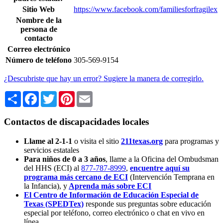
Sitio Web
https://www.facebook.com/familiesforfragilex
Nombre de la
persona de
contacto
Correo electrónico
Número de teléfono
305-569-9154
¿Descubriste que hay un error? Sugiere la manera de corregirlo.
Share
Facebook
Twitter
Pinterest
Email
Contactos de discapacidades locales
Llame al 2-1-1
o visita el sitio
211texas.org
para programas y
servicios estatales
Para niños de 0 a 3 años
, llame a la Oficina del Ombudsman
del HHS (ECI) al
877-787-8999
,
encuentre aquí su
programa más cercano de ECI
(Intervención Temprana en
la Infancia),
y
Aprenda más sobre ECI
El Centro de Información de Educación Especial de
Texas (SPEDTex)
responde sus preguntas sobre educación
especial por teléfono, correo electrónico o chat en vivo en
línea