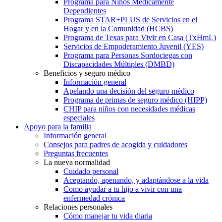
Programa para Niños Médicamente
Dependientes
Programa STAR+PLUS de Servicios en el
Hogar y en la Comunidad (HCBS)
Programa de Texas para Vivir en Casa (TxHmL)
Servicios de Empoderamiento Juvenil (YES)
Programa para Personas Sordociegas con
Discapacidades Múltiples (DMBD)
Beneficios y seguro médico
Información general
Apelando una decisión del seguro médico
Programa de primas de seguro médico (HIPP)
CHIP para niños con necesidades médicas
especiales
Apoyo para la familia
Información general
Consejos para padres de acogida y cuidadores
Preguntas frecuentes
La nueva normalidad
Cuidado personal
Aceptando, apenando, y adaptándose a la vida
Como ayudar a tu hijo a vivir con una
enfermedad crónica
Relaciones personales
Cómo manejar tu vida diaria