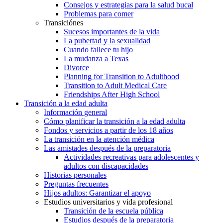
Consejos y estrategias para la salud bucal
Problemas para comer
Transiciónes
Sucesos importantes de la vida
La pubertad y la sexualidad
Cuando fallece tu hijo
La mudanza a Texas
Divorce
Planning for Transition to Adulthood
Transition to Adult Medical Care
Friendships After High School
Transición a la edad adulta
Información general
Cómo planificar la transición a la edad adulta
Fondos y servicios a partir de los 18 años
La transición en la atención médica
Las amistades después de la preparatoria
Actividades recreativas para adolescentes y
adultos con discapacidades
Historias personales
Preguntas frecuentes
Hijos adultos: Garantizar el apoyo
Estudios universitarios y vida profesional
Transición de la escuela pública
Estudios después de la preparatoria