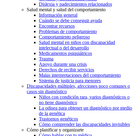
Dislexia y padecimientos relacionados
Salud mental y salud del comportamiento
Información general
Cuándo se debe conseguir ayuda
Encontrar recursos
Problemas de comportamiento
Comportamiento peligroso
Salud mental en niños con discapacidad
intelectual o del desarrollo
Medicamentos psiquiátricos
Trauma
Apoyo durante una crisis
Derechos de recibir servicios
Malas interpretaciones del comportamiento
Sistema de justicia para menores
Discapacidades múltiples, afecciones poco comunes o
casos sin diagnóstico
Niños con condición rara, varios diagnósticos o
no tiene diagnóstico
La odisea para obtener un diagnóstico por medio
de la genética
Trastornos genéticos
Cómo comprender las discapacidades invisibles
Cómo planificar y organizarte
Cómo hablar con tu médico