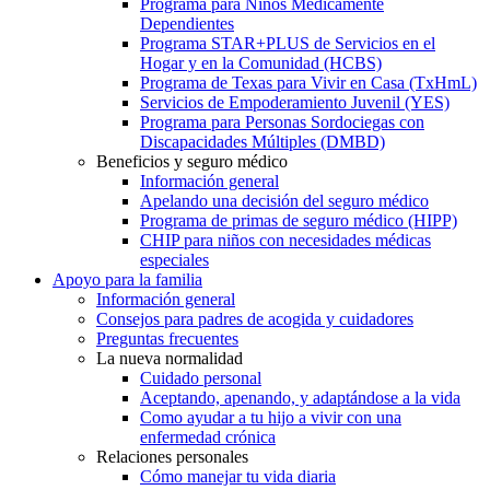
Programa para Niños Médicamente
Dependientes
Programa STAR+PLUS de Servicios en el
Hogar y en la Comunidad (HCBS)
Programa de Texas para Vivir en Casa (TxHmL)
Servicios de Empoderamiento Juvenil (YES)
Programa para Personas Sordociegas con
Discapacidades Múltiples (DMBD)
Beneficios y seguro médico
Información general
Apelando una decisión del seguro médico
Programa de primas de seguro médico (HIPP)
CHIP para niños con necesidades médicas
especiales
Apoyo para la familia
Información general
Consejos para padres de acogida y cuidadores
Preguntas frecuentes
La nueva normalidad
Cuidado personal
Aceptando, apenando, y adaptándose a la vida
Como ayudar a tu hijo a vivir con una
enfermedad crónica
Relaciones personales
Cómo manejar tu vida diaria