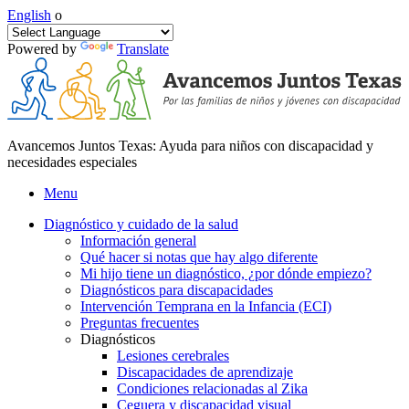
English
o
Powered by
Translate
Avancemos Juntos Texas: Ayuda para niños con discapacidad y
necesidades especiales
Menu
Diagnóstico y cuidado de la salud
Información general
Qué hacer si notas que hay algo diferente
Mi hijo tiene un diagnóstico, ¿por dónde empiezo?
Diagnósticos para discapacidades
Intervención Temprana en la Infancia (ECI)
Preguntas frecuentes
Diagnósticos
Lesiones cerebrales
Discapacidades de aprendizaje
Condiciones relacionadas al Zika
Ceguera y discapacidad visual