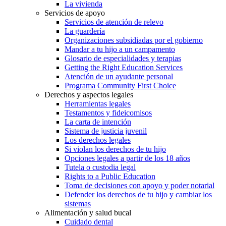
La vivienda
Servicios de apoyo
Servicios de atención de relevo
La guardería
Organizaciones subsidiadas por el gobierno
Mandar a tu hijo a un campamento
Glosario de especialidades y terapias
Getting the Right Education Services
Atención de un ayudante personal
Programa Community First Choice
Derechos y aspectos legales
Herramientas legales
Testamentos y fideicomisos
La carta de intención
Sistema de justicia juvenil
Los derechos legales
Si violan los derechos de tu hijo
Opciones legales a partir de los 18 años
Tutela o custodia legal
Rights to a Public Education
Toma de decisiones con apoyo y poder notarial
Defender los derechos de tu hijo y cambiar los
sistemas
Alimentación y salud bucal
Cuidado dental