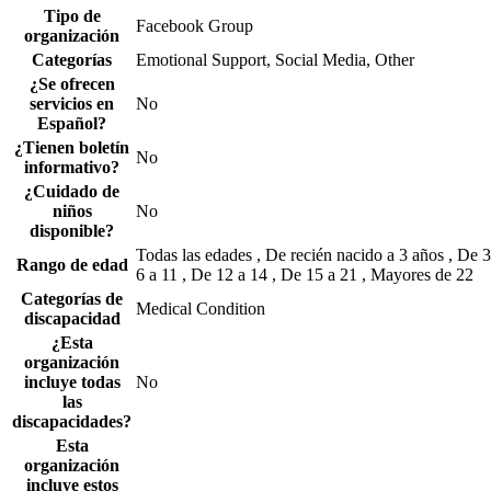
Tipo de
Facebook Group
organización
Categorías
Emotional Support, Social Media, Other
¿Se ofrecen
servicios en
No
Español?
¿Tienen boletín
No
informativo?
¿Cuidado de
niños
No
disponible?
Todas las edades , De recién nacido a 3 años , De 3
Rango de edad
6 a 11 , De 12 a 14 , De 15 a 21 , Mayores de 22
Categorías de
Medical Condition
discapacidad
¿Esta
organización
incluye todas
No
las
discapacidades?
Esta
organización
incluye estos