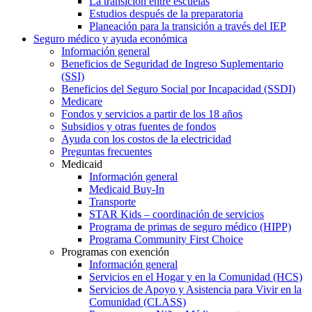
La transición entre escuelas
Estudios después de la preparatoria
Planeación para la transición a través del IEP
Seguro médico y ayuda económica
Información general
Beneficios de Seguridad de Ingreso Suplementario
(SSI)
Beneficios del Seguro Social por Incapacidad (SSDI)
Medicare
Fondos y servicios a partir de los 18 años
Subsidios y otras fuentes de fondos
Ayuda con los costos de la electricidad
Preguntas frecuentes
Medicaid
Información general
Medicaid Buy-In
Transporte
STAR Kids – coordinación de servicios
Programa de primas de seguro médico (HIPP)
Programa Community First Choice
Programas con exención
Información general
Servicios en el Hogar y en la Comunidad (HCS)
Servicios de Apoyo y Asistencia para Vivir en la
Comunidad (CLASS)