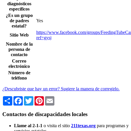
diagnósticos
específicos
¿Es un grupo
de padres
Yes
estatal?
https://www.facebook.com/groups/FeedingTubeCar
Sitio Web
ref=gysj
Nombre de la
persona de
contacto
Correo
electrónico
Número de
teléfono
¿Descubriste que hay un error? Sugiere la manera de corregirlo.
Share
Facebook
Twitter
Pinterest
Email
Contactos de discapacidades locales
Llame al 2-1-1
o visita el sitio
211texas.org
para programas y
servicios estatales