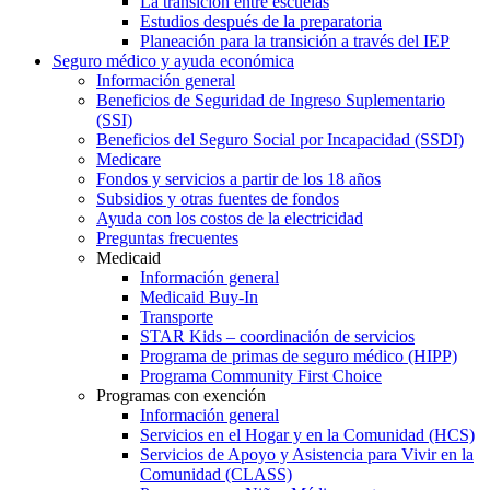
La transición entre escuelas
Estudios después de la preparatoria
Planeación para la transición a través del IEP
Seguro médico y ayuda económica
Información general
Beneficios de Seguridad de Ingreso Suplementario
(SSI)
Beneficios del Seguro Social por Incapacidad (SSDI)
Medicare
Fondos y servicios a partir de los 18 años
Subsidios y otras fuentes de fondos
Ayuda con los costos de la electricidad
Preguntas frecuentes
Medicaid
Información general
Medicaid Buy-In
Transporte
STAR Kids – coordinación de servicios
Programa de primas de seguro médico (HIPP)
Programa Community First Choice
Programas con exención
Información general
Servicios en el Hogar y en la Comunidad (HCS)
Servicios de Apoyo y Asistencia para Vivir en la
Comunidad (CLASS)