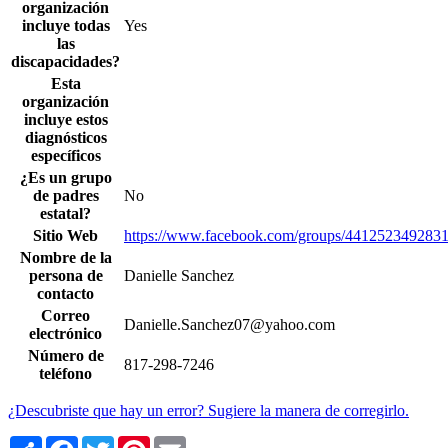
organización
incluye todas
Yes
las
discapacidades?
Esta
organización
incluye estos
diagnósticos
específicos
¿Es un grupo
de padres
No
estatal?
Sitio Web
https://www.facebook.com/groups/4412523492831
Nombre de la
persona de
Danielle Sanchez
contacto
Correo
Danielle.Sanchez07@yahoo.com
electrónico
Número de
817-298-7246
teléfono
¿Descubriste que hay un error? Sugiere la manera de corregirlo.
Share
Facebook
Twitter
Pinterest
Email