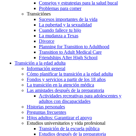
Consejos y estrategias para la salud bucal
Problemas para comer
Transiciónes
Sucesos importantes de la vida
La pubertad y la sexualidad
Cuando fallece tu hijo
La mudanza a Texas
Divorce
Planning for Transition to Adulthood
Transition to Adult Medical Care
Friendships After High School
Transición a la edad adulta
Información general
Cómo planificar la transición a la edad adulta
Fondos y servicios a partir de los 18 años
La transición en la atención médica
Las amistades después de la preparatoria
Actividades recreativas para adolescentes y
adultos con discapacidades
Historias personales
Preguntas frecuentes
Hijos adultos: Garantizar el apoyo
Estudios universitarios y vida profesional
Transición de la escuela pública
Estudios después de la preparatoria