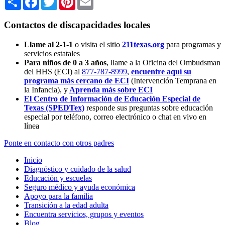
Contactos de discapacidades locales
Llame al 2-1-1
o visita el sitio
211texas.org
para programas y
servicios estatales
Para niños de 0 a 3 años
, llame a la Oficina del Ombudsman
del HHS (ECI) al
877-787-8999
,
encuentre aquí su
programa más cercano de ECI
(Intervención Temprana en
la Infancia),
y
Aprenda más sobre ECI
El Centro de Información de Educación Especial de
Texas (SPEDTex)
responde sus preguntas sobre educación
especial por teléfono, correo electrónico o chat en vivo en
línea
Ponte en contacto con otros padres
Inicio
Diagnóstico y cuidado de la salud
Educación y escuelas
Seguro médico y ayuda económica
Apoyo para la familia
Transición a la edad adulta
Encuentra servicios, grupos y eventos
Blog