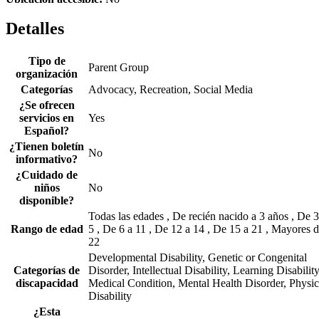
Detalles
Tipo de
Parent Group
organización
Categorías
Advocacy, Recreation, Social Media
¿Se ofrecen
servicios en
Yes
Español?
¿Tienen boletín
No
informativo?
¿Cuidado de
niños
No
disponible?
Todas las edades , De recién nacido a 3 años , De 3
Rango de edad
5 , De 6 a 11 , De 12 a 14 , De 15 a 21 , Mayores 
22
Developmental Disability, Genetic or Congenital
Categorías de
Disorder, Intellectual Disability, Learning Disability
discapacidad
Medical Condition, Mental Health Disorder, Physic
Disability
¿Esta