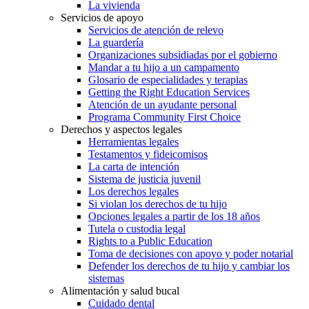
La vivienda
Servicios de apoyo
Servicios de atención de relevo
La guardería
Organizaciones subsidiadas por el gobierno
Mandar a tu hijo a un campamento
Glosario de especialidades y terapias
Getting the Right Education Services
Atención de un ayudante personal
Programa Community First Choice
Derechos y aspectos legales
Herramientas legales
Testamentos y fideicomisos
La carta de intención
Sistema de justicia juvenil
Los derechos legales
Si violan los derechos de tu hijo
Opciones legales a partir de los 18 años
Tutela o custodia legal
Rights to a Public Education
Toma de decisiones con apoyo y poder notarial
Defender los derechos de tu hijo y cambiar los
sistemas
Alimentación y salud bucal
Cuidado dental