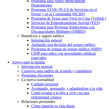
Programa para Niños Médicamente
Dependientes
Programa STAR+PLUS de Servicios en el
Hogar y en la Comunidad (HCBS)
Programa de Texas para Vivir en Casa (TxHmL)
Servicios de Empoderamiento Juvenil (YES)
Programa para Personas Sordociegas con
Discapacidades Múltiples (DMBD)
Beneficios y seguro médico
Información general
Apelando una decisión del seguro médico
Programa de primas de seguro médico (HIPP)
CHIP para niños con necesidades médicas
especiales
Apoyo para la familia
Información general
Consejos para padres de acogida y cuidadores
Preguntas frecuentes
La nueva normalidad
Cuidado personal
Aceptando, apenando, y adaptándose a la vida
Como ayudar a tu hijo a vivir con una
enfermedad crónica
Relaciones personales
Cómo manejar tu vida diaria