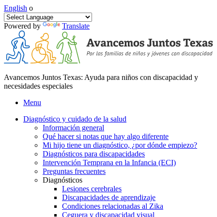
English
o
Powered by
Translate
Avancemos Juntos Texas: Ayuda para niños con discapacidad y
necesidades especiales
Menu
Diagnóstico y cuidado de la salud
Información general
Qué hacer si notas que hay algo diferente
Mi hijo tiene un diagnóstico, ¿por dónde empiezo?
Diagnósticos para discapacidades
Intervención Temprana en la Infancia (ECI)
Preguntas frecuentes
Diagnósticos
Lesiones cerebrales
Discapacidades de aprendizaje
Condiciones relacionadas al Zika
Ceguera y discapacidad visual