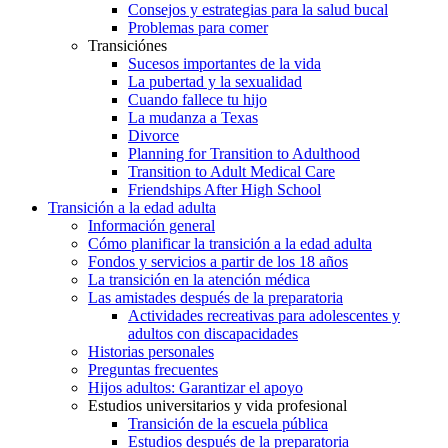
Consejos y estrategias para la salud bucal
Problemas para comer
Transiciónes
Sucesos importantes de la vida
La pubertad y la sexualidad
Cuando fallece tu hijo
La mudanza a Texas
Divorce
Planning for Transition to Adulthood
Transition to Adult Medical Care
Friendships After High School
Transición a la edad adulta
Información general
Cómo planificar la transición a la edad adulta
Fondos y servicios a partir de los 18 años
La transición en la atención médica
Las amistades después de la preparatoria
Actividades recreativas para adolescentes y
adultos con discapacidades
Historias personales
Preguntas frecuentes
Hijos adultos: Garantizar el apoyo
Estudios universitarios y vida profesional
Transición de la escuela pública
Estudios después de la preparatoria