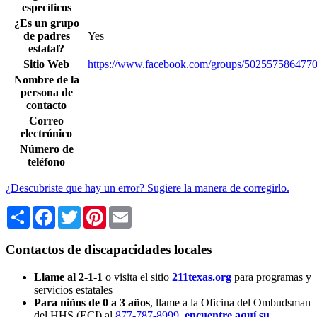
específicos
¿Es un grupo
de padres
Yes
estatal?
Sitio Web
https://www.facebook.com/groups/5025575864770
Nombre de la
persona de
contacto
Correo
electrónico
Número de
teléfono
¿Descubriste que hay un error? Sugiere la manera de corregirlo.
Share
Facebook
Twitter
Pinterest
Email
Contactos de discapacidades locales
Llame al 2-1-1
o visita el sitio
211texas.org
para programas y
servicios estatales
Para niños de 0 a 3 años
, llame a la Oficina del Ombudsman
del HHS (ECI) al
877-787-8999
,
encuentre aquí su