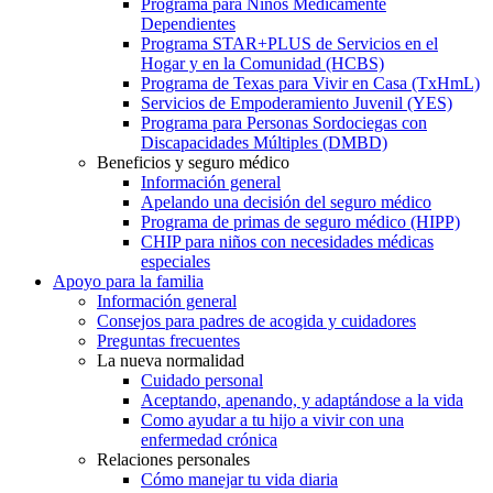
Programa para Niños Médicamente
Dependientes
Programa STAR+PLUS de Servicios en el
Hogar y en la Comunidad (HCBS)
Programa de Texas para Vivir en Casa (TxHmL)
Servicios de Empoderamiento Juvenil (YES)
Programa para Personas Sordociegas con
Discapacidades Múltiples (DMBD)
Beneficios y seguro médico
Información general
Apelando una decisión del seguro médico
Programa de primas de seguro médico (HIPP)
CHIP para niños con necesidades médicas
especiales
Apoyo para la familia
Información general
Consejos para padres de acogida y cuidadores
Preguntas frecuentes
La nueva normalidad
Cuidado personal
Aceptando, apenando, y adaptándose a la vida
Como ayudar a tu hijo a vivir con una
enfermedad crónica
Relaciones personales
Cómo manejar tu vida diaria