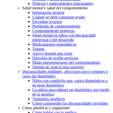
Dislexia y padecimientos relacionados
Salud mental y salud del comportamiento
Información general
Cuándo se debe conseguir ayuda
Encontrar recursos
Problemas de comportamiento
Comportamiento peligroso
Salud mental en niños con discapacidad
intelectual o del desarrollo
Medicamentos psiquiátricos
Trauma
Apoyo durante una crisis
Derechos de recibir servicios
Malas interpretaciones del comportamiento
Sistema de justicia para menores
Discapacidades múltiples, afecciones poco comunes o
casos sin diagnóstico
Niños con condición rara, varios diagnósticos o
no tiene diagnóstico
La odisea para obtener un diagnóstico por medio
de la genética
Trastornos genéticos
Cómo comprender las discapacidades invisibles
Cómo planificar y organizarte
Cómo hablar con tu médico