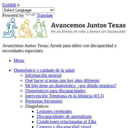
English
o
Powered by
Translate
Avancemos Juntos Texas: Ayuda para niños con discapacidad y
necesidades especiales
Menu
Diagnóstico y cuidado de la salud
Información general
Qué hacer si notas que hay algo diferente
Mi hijo tiene un diagnóstico, ¿por dónde empiezo?
Diagnósticos para discapacidades
Intervención Temprana en la Infancia (ECI)
Preguntas frecuentes
Diagnósticos
Lesiones cerebrales
Discapacidades de aprendizaje
Condiciones relacionadas al Zika
Ceguera y discapacidad visual