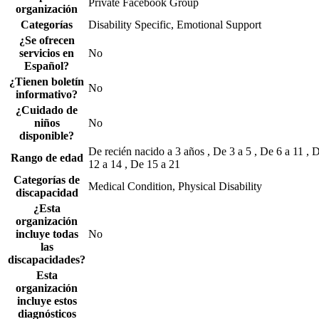
Private Facebook Group
organización
Categorías
Disability Specific, Emotional Support
¿Se ofrecen
servicios en
No
Español?
¿Tienen boletín
No
informativo?
¿Cuidado de
niños
No
disponible?
De recién nacido a 3 años , De 3 a 5 , De 6 a 11 , 
Rango de edad
12 a 14 , De 15 a 21
Categorías de
Medical Condition, Physical Disability
discapacidad
¿Esta
organización
incluye todas
No
las
discapacidades?
Esta
organización
incluye estos
diagnósticos