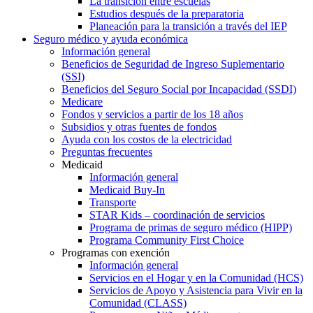
La transición entre escuelas
Estudios después de la preparatoria
Planeación para la transición a través del IEP
Seguro médico y ayuda económica
Información general
Beneficios de Seguridad de Ingreso Suplementario
(SSI)
Beneficios del Seguro Social por Incapacidad (SSDI)
Medicare
Fondos y servicios a partir de los 18 años
Subsidios y otras fuentes de fondos
Ayuda con los costos de la electricidad
Preguntas frecuentes
Medicaid
Información general
Medicaid Buy-In
Transporte
STAR Kids – coordinación de servicios
Programa de primas de seguro médico (HIPP)
Programa Community First Choice
Programas con exención
Información general
Servicios en el Hogar y en la Comunidad (HCS)
Servicios de Apoyo y Asistencia para Vivir en la
Comunidad (CLASS)