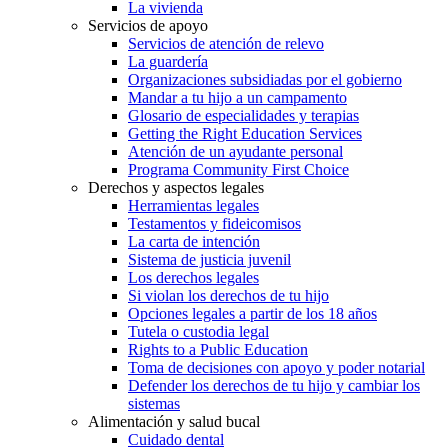
La vivienda
Servicios de apoyo
Servicios de atención de relevo
La guardería
Organizaciones subsidiadas por el gobierno
Mandar a tu hijo a un campamento
Glosario de especialidades y terapias
Getting the Right Education Services
Atención de un ayudante personal
Programa Community First Choice
Derechos y aspectos legales
Herramientas legales
Testamentos y fideicomisos
La carta de intención
Sistema de justicia juvenil
Los derechos legales
Si violan los derechos de tu hijo
Opciones legales a partir de los 18 años
Tutela o custodia legal
Rights to a Public Education
Toma de decisiones con apoyo y poder notarial
Defender los derechos de tu hijo y cambiar los
sistemas
Alimentación y salud bucal
Cuidado dental