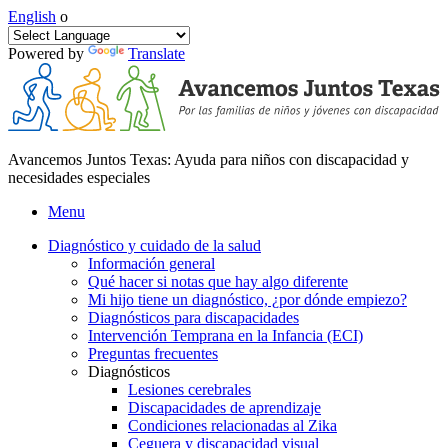
English
o
Powered by
Translate
Avancemos Juntos Texas: Ayuda para niños con discapacidad y
necesidades especiales
Menu
Diagnóstico y cuidado de la salud
Información general
Qué hacer si notas que hay algo diferente
Mi hijo tiene un diagnóstico, ¿por dónde empiezo?
Diagnósticos para discapacidades
Intervención Temprana en la Infancia (ECI)
Preguntas frecuentes
Diagnósticos
Lesiones cerebrales
Discapacidades de aprendizaje
Condiciones relacionadas al Zika
Ceguera y discapacidad visual