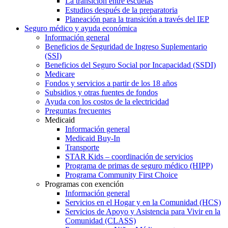
La transición entre escuelas
Estudios después de la preparatoria
Planeación para la transición a través del IEP
Seguro médico y ayuda económica
Información general
Beneficios de Seguridad de Ingreso Suplementario
(SSI)
Beneficios del Seguro Social por Incapacidad (SSDI)
Medicare
Fondos y servicios a partir de los 18 años
Subsidios y otras fuentes de fondos
Ayuda con los costos de la electricidad
Preguntas frecuentes
Medicaid
Información general
Medicaid Buy-In
Transporte
STAR Kids – coordinación de servicios
Programa de primas de seguro médico (HIPP)
Programa Community First Choice
Programas con exención
Información general
Servicios en el Hogar y en la Comunidad (HCS)
Servicios de Apoyo y Asistencia para Vivir en la
Comunidad (CLASS)