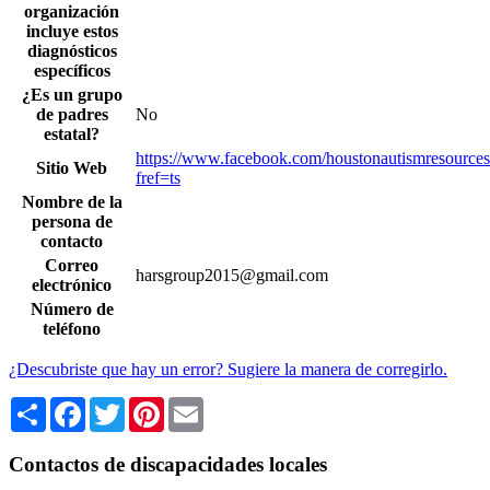
organización
incluye estos
diagnósticos
específicos
¿Es un grupo
de padres
No
estatal?
https://www.facebook.com/houstonautismresource
Sitio Web
fref=ts
Nombre de la
persona de
contacto
Correo
harsgroup2015@gmail.com
electrónico
Número de
teléfono
¿Descubriste que hay un error? Sugiere la manera de corregirlo.
Share
Facebook
Twitter
Pinterest
Email
Contactos de discapacidades locales