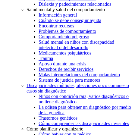
Dislexia y padecimientos relacionados
Salud mental y salud del comportamiento
Información general
Cuándo se debe conseguir ayuda
Encontrar recursos
Problemas de comportamiento
Comportamiento peligroso
Salud mental en niños con discapacidad
intelectual o del desarrollo
Medicamentos psiquiátricos
Trauma
Apoyo durante una crisis
Derechos de recibir servicios
Malas interpretaciones del comportamiento
Sistema de justicia para menores
Discapacidades múltiples, afecciones poco comunes o
casos sin diagnóstico
Niños con condición rara, varios diagnósticos o
no tiene diagnóstico
La odisea para obtener un diagnóstico por medio
de la genética
Trastornos genéticos
Cómo comprender las discapacidades invisibles
Cómo planificar y organizarte
Cómo hablar con tu médico