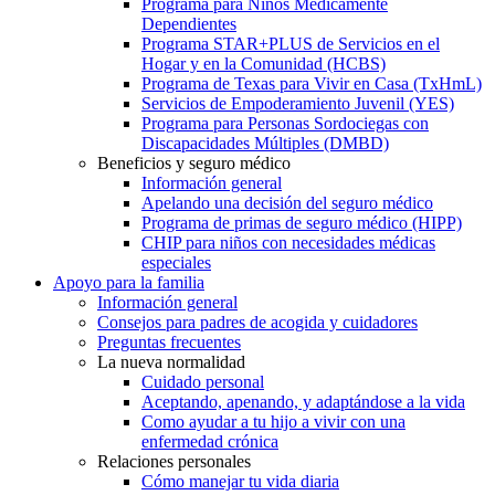
Programa para Niños Médicamente
Dependientes
Programa STAR+PLUS de Servicios en el
Hogar y en la Comunidad (HCBS)
Programa de Texas para Vivir en Casa (TxHmL)
Servicios de Empoderamiento Juvenil (YES)
Programa para Personas Sordociegas con
Discapacidades Múltiples (DMBD)
Beneficios y seguro médico
Información general
Apelando una decisión del seguro médico
Programa de primas de seguro médico (HIPP)
CHIP para niños con necesidades médicas
especiales
Apoyo para la familia
Información general
Consejos para padres de acogida y cuidadores
Preguntas frecuentes
La nueva normalidad
Cuidado personal
Aceptando, apenando, y adaptándose a la vida
Como ayudar a tu hijo a vivir con una
enfermedad crónica
Relaciones personales
Cómo manejar tu vida diaria