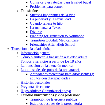
Consejos y estrategias para la salud bucal
Problemas para comer
Transiciónes
Sucesos importantes de la vida
La pubertad y la sexualidad
Cuando fallece tu hijo
La mudanza a Texas
Divorce
Planning for Transition to Adulthood
Transition to Adult Medical Care
Friendships After High School
Transición a la edad adulta
Información general
Cómo planificar la transición a la edad adulta
Fondos y servicios a partir de los 18 años
La transición en la atención médica
Las amistades después de la preparatoria
Actividades recreativas para adolescentes y
adultos con discapacidades
Historias personales
Preguntas frecuentes
Hijos adultos: Garantizar el apoyo
Estudios universitarios y vida profesional
Transición de la escuela pública
Estudios después de la preparatoria