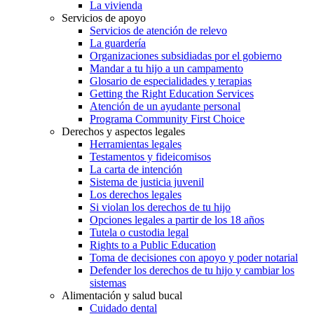
La vivienda
Servicios de apoyo
Servicios de atención de relevo
La guardería
Organizaciones subsidiadas por el gobierno
Mandar a tu hijo a un campamento
Glosario de especialidades y terapias
Getting the Right Education Services
Atención de un ayudante personal
Programa Community First Choice
Derechos y aspectos legales
Herramientas legales
Testamentos y fideicomisos
La carta de intención
Sistema de justicia juvenil
Los derechos legales
Si violan los derechos de tu hijo
Opciones legales a partir de los 18 años
Tutela o custodia legal
Rights to a Public Education
Toma de decisiones con apoyo y poder notarial
Defender los derechos de tu hijo y cambiar los
sistemas
Alimentación y salud bucal
Cuidado dental