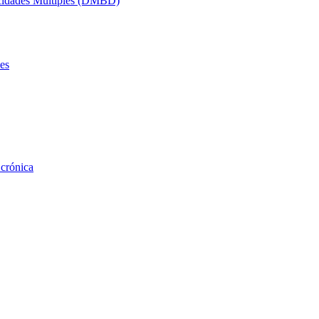
acidades Múltiples (DMBD)
es
 crónica