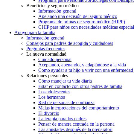
Programa para Personas Sordociegas con Discap
Beneficios y seguro médico
Información general
Apelando una decisión del seguro médico
Programa de primas de seguro médico (HIPP)
CHIP para niños con necesidades médicas especial
Apoyo para la familia
Información general
Consejos para padres de acogida y cuidadores
Preguntas frecuentes
La nueva normalidad
Cuidado personal
Aceptando, apenando, y adaptándose a la vida
Como ayudar a tu hijo a vivir con una enfermedad
Relaciones personales
Cómo manejar tu vida diaria
Estar en contacto con otros padres de familia
Los adolescentes
Los hermanos
Red de personas de confianza
Malas interpretaciones del comportamiento
El divorcio
La terapia para los padres
Pensar de manera centrada en la persona
Las amistades después de la preparatori