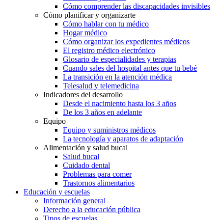
Cómo comprender las discapacidades invisibles
Cómo planificar y organizarte
Cómo hablar con tu médico
Hogar médico
Cómo organizar los expedientes médicos
El registro médico electrónico
Glosario de especialidades y terapias
Cuando sales del hospital antes que tu bebé
La transición en la atención médica
Telesalud y telemedicina
Indicadores del desarrollo
Desde el nacimiento hasta los 3 años
De los 3 años en adelante
Equipo
Equipo y suministros médicos
La tecnología y aparatos de adaptación
Alimentación y salud bucal
Salud bucal
Cuidado dental
Problemas para comer
Trastornos alimentarios
Educación y escuelas
Información general
Derecho a la educación pública
Tipos de escuelas