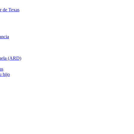
ar de Texas
ancia
cuela (ARD)
as
u hijo