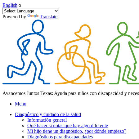
English
o
Powered by
Translate
Avancemos Juntos Texas: Ayuda para niños con discapacidad y neces
Menu
Diagnóstico y cuidado de la salud
Información general
Qué hacer si notas que hay algo diferente
Mi hijo tiene un diagnóstico, ¿por dónde empiezo?
Diagnósticos para discapacidades