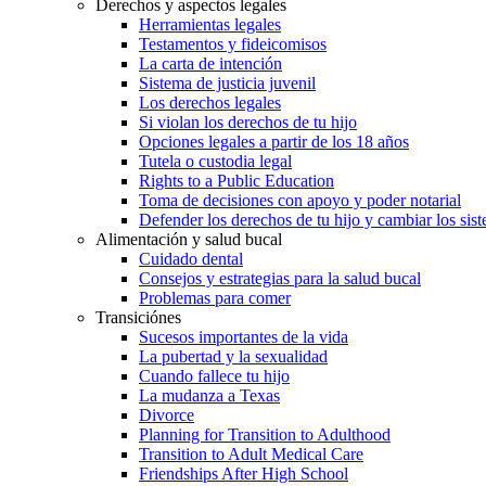
Derechos y aspectos legales
Herramientas legales
Testamentos y fideicomisos
La carta de intención
Sistema de justicia juvenil
Los derechos legales
Si violan los derechos de tu hijo
Opciones legales a partir de los 18 años
Tutela o custodia legal
Rights to a Public Education
Toma de decisiones con apoyo y poder notarial
Defender los derechos de tu hijo y cambiar los sis
Alimentación y salud bucal
Cuidado dental
Consejos y estrategias para la salud bucal
Problemas para comer
Transiciónes
Sucesos importantes de la vida
La pubertad y la sexualidad
Cuando fallece tu hijo
La mudanza a Texas
Divorce
Planning for Transition to Adulthood
Transition to Adult Medical Care
Friendships After High School