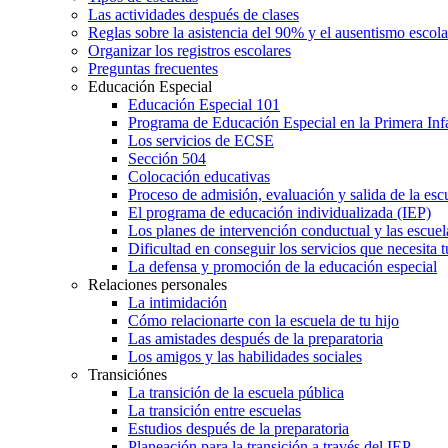
Las actividades después de clases
Reglas sobre la asistencia del 90% y el ausentismo escol
Organizar los registros escolares
Preguntas frecuentes
Educación Especial
Educación Especial 101
Programa de Educación Especial en la Primera Inf
Los servicios de ECSE
Sección 504
Colocación educativas
Proceso de admisión, evaluación y salida de la es
El programa de educación individualizada (IEP)
Los planes de intervención conductual y las escuel
Dificultad en conseguir los servicios que necesita t
La defensa y promoción de la educación especial
Relaciones personales
La intimidación
Cómo relacionarte con la escuela de tu hijo
Las amistades después de la preparatoria
Los amigos y las habilidades sociales
Transiciónes
La transición de la escuela pública
La transición entre escuelas
Estudios después de la preparatoria
Planeación para la transición a través del IEP