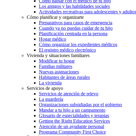
Cómo hablar con el médico de tu hijo
Los amigos y las habilidades sociales
Actividades recreativas para adolescentes y adulto
Cómo planificar y organizarte
Preparativos para casos de emergencia
Cuando ya no puedas cuidar de tu hijo
Planificación centrada en la persona
Hogar médico
Cómo organizar los expedientes médicos
El registro médico electrónico
Vivienda y situaciones familiares
Modificar tu hogar
Familias militares
Nuevas asignaciones
Habitantes de áreas rurales
La vivienda
Servicios de apoyo
Servicios de atención de relevo
La guardería
Organizaciones subsidiadas por el gobierno
Mandar a tu hijo a un campamento
Glosario de especialidades y terapias
Getting the Right Education Services
Atención de un ayudante personal
Programa Community First Choice