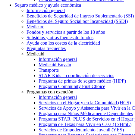
Seguro médico y ayuda económica
Información general
Beneficios de Seguridad de Ingreso Suplementario (SSI)
Beneficios del Seguro Social por Incapacidad (SSDI)
Medicare
Fondos y servicios a partir de los 18 años
Subsidios y otras fuentes de fondos
Ayuda con los costos de la electricidad
Preguntas frecuentes
Medicaid
Información general
Medicaid Buy-In
Transporte
STAR Kids – coordinación de servicios
Programa de primas de seguro médico (HIPP)
Programa Community First Choice
Programas con exención
Información general
Servicios en el Hogar y en la Comunidad (HCS)
Servicios de Apoyo y Asistencia para Vivir en l
Programa para Niños Médicamente Dependientes
Programa STAR+PLUS de Servicios en el Hogar
Programa de Texas para Vivir en Casa (TxHmL)
Servicios de Empoderamiento Juvenil (YES)