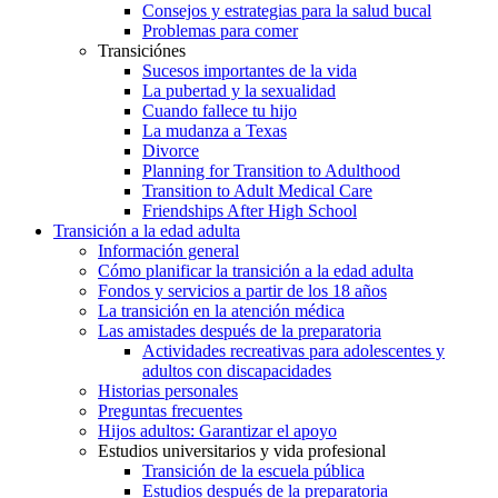
Consejos y estrategias para la salud bucal
Problemas para comer
Transiciónes
Sucesos importantes de la vida
La pubertad y la sexualidad
Cuando fallece tu hijo
La mudanza a Texas
Divorce
Planning for Transition to Adulthood
Transition to Adult Medical Care
Friendships After High School
Transición a la edad adulta
Información general
Cómo planificar la transición a la edad adulta
Fondos y servicios a partir de los 18 años
La transición en la atención médica
Las amistades después de la preparatoria
Actividades recreativas para adolescentes y
adultos con discapacidades
Historias personales
Preguntas frecuentes
Hijos adultos: Garantizar el apoyo
Estudios universitarios y vida profesional
Transición de la escuela pública
Estudios después de la preparatoria