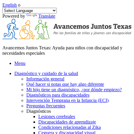
English
o
Powered by
Translate
Avancemos Juntos Texas: Ayuda para niños con discapacidad y
necesidades especiales
Menu
Diagnóstico y cuidado de la salud
Información general
Qué hacer si notas que hay algo diferente
Mi hijo tiene un diagnóstico, ¿por dónde empiezo?
Diagnósticos para discapacidades
Intervención Temprana en la Infancia (ECI)
Preguntas frecuentes
Diagnósticos
Lesiones cerebrales
Discapacidades de aprendizaje
Condiciones relacionadas al Zika
Ceguera y discapacidad visual