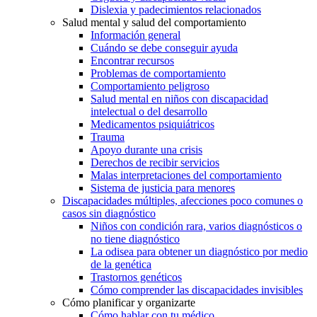
Dislexia y padecimientos relacionados
Salud mental y salud del comportamiento
Información general
Cuándo se debe conseguir ayuda
Encontrar recursos
Problemas de comportamiento
Comportamiento peligroso
Salud mental en niños con discapacidad
intelectual o del desarrollo
Medicamentos psiquiátricos
Trauma
Apoyo durante una crisis
Derechos de recibir servicios
Malas interpretaciones del comportamiento
Sistema de justicia para menores
Discapacidades múltiples, afecciones poco comunes o
casos sin diagnóstico
Niños con condición rara, varios diagnósticos o
no tiene diagnóstico
La odisea para obtener un diagnóstico por medio
de la genética
Trastornos genéticos
Cómo comprender las discapacidades invisibles
Cómo planificar y organizarte
Cómo hablar con tu médico