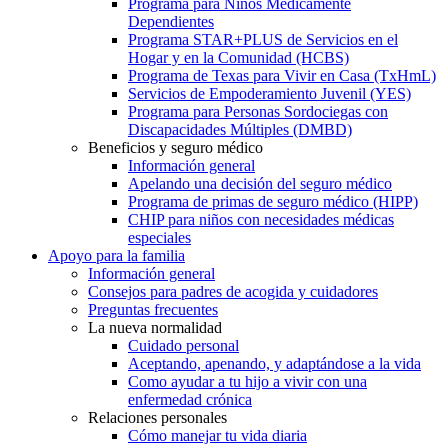
Programa para Niños Médicamente
Dependientes
Programa STAR+PLUS de Servicios en el
Hogar y en la Comunidad (HCBS)
Programa de Texas para Vivir en Casa (TxHmL)
Servicios de Empoderamiento Juvenil (YES)
Programa para Personas Sordociegas con
Discapacidades Múltiples (DMBD)
Beneficios y seguro médico
Información general
Apelando una decisión del seguro médico
Programa de primas de seguro médico (HIPP)
CHIP para niños con necesidades médicas
especiales
Apoyo para la familia
Información general
Consejos para padres de acogida y cuidadores
Preguntas frecuentes
La nueva normalidad
Cuidado personal
Aceptando, apenando, y adaptándose a la vida
Como ayudar a tu hijo a vivir con una
enfermedad crónica
Relaciones personales
Cómo manejar tu vida diaria