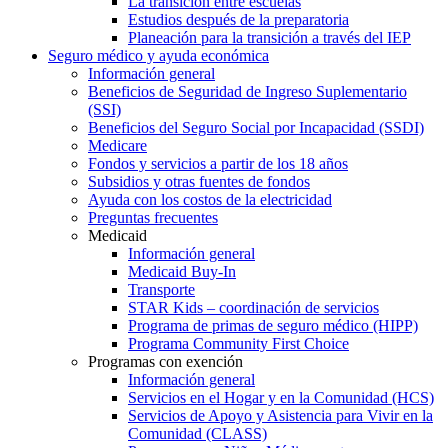
La transición entre escuelas
Estudios después de la preparatoria
Planeación para la transición a través del IEP
Seguro médico y ayuda económica
Información general
Beneficios de Seguridad de Ingreso Suplementario
(SSI)
Beneficios del Seguro Social por Incapacidad (SSDI)
Medicare
Fondos y servicios a partir de los 18 años
Subsidios y otras fuentes de fondos
Ayuda con los costos de la electricidad
Preguntas frecuentes
Medicaid
Información general
Medicaid Buy-In
Transporte
STAR Kids – coordinación de servicios
Programa de primas de seguro médico (HIPP)
Programa Community First Choice
Programas con exención
Información general
Servicios en el Hogar y en la Comunidad (HCS)
Servicios de Apoyo y Asistencia para Vivir en la
Comunidad (CLASS)