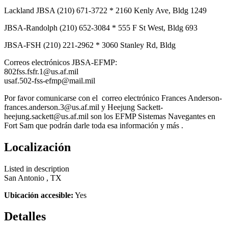
Lackland JBSA (210) 671-3722 * 2160 Kenly Ave, Bldg 1249
JBSA-Randolph (210) 652-3084 * 555 F St West, Bldg 693
JBSA-FSH (210) 221-2962 * 3060 Stanley Rd, Bldg
Correos electrónicos JBSA-EFMP:
802fss.fsfr.1@us.af.mil
usaf.502-fss-efmp@mail.mil
Por favor comunicarse con el correo electrónico Frances Anderson-
frances.anderson.3@us.af.mil y Heejung Sackett-
heejung.sackett@us.af.mil son los EFMP Sistemas Navegantes en
Fort Sam que podrán darle toda esa información y más .
Localización
Listed in description
San Antonio , TX
Ubicación accesible:
Yes
Detalles