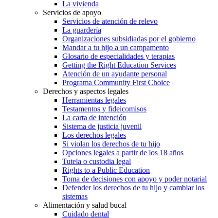
La vivienda
Servicios de apoyo
Servicios de atención de relevo
La guardería
Organizaciones subsidiadas por el gobierno
Mandar a tu hijo a un campamento
Glosario de especialidades y terapias
Getting the Right Education Services
Atención de un ayudante personal
Programa Community First Choice
Derechos y aspectos legales
Herramientas legales
Testamentos y fideicomisos
La carta de intención
Sistema de justicia juvenil
Los derechos legales
Si violan los derechos de tu hijo
Opciones legales a partir de los 18 años
Tutela o custodia legal
Rights to a Public Education
Toma de decisiones con apoyo y poder notarial
Defender los derechos de tu hijo y cambiar los
sistemas
Alimentación y salud bucal
Cuidado dental