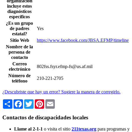
organización
incluye estos
diagnósticos
específicos
¿Es un grupo
de padres
Yes
estatal?
Sitio Web
https://www.facebook.com/JBSA.EFMP/timeline
Nombre de la
persona de
contacto
Correo
802fss.fsyr.efmp-fs@us.af.mil
electrónico
Número de
210-221-2705
teléfono
¿Descubriste que hay un error? Sugiere la manera de corregirlo.
Share
Facebook
Twitter
Pinterest
Email
Contactos de discapacidades locales
Llame al 2-1-1
o visita el sitio
211texas.org
para programas y