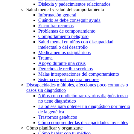
Dislexia y padecimientos relacionados
Salud mental y salud del comportamiento
Información general
Cuándo se debe conseguir ayuda
Encontrar recursos
Problemas de comportamiento
Comportamiento peligroso
Salud mental en niños con discapacidad
intelectual o del desarrollo
Medicamentos psiquiátricos
Trauma
Apoyo durante una crisis
Derechos de recibir servicios
Malas interpretaciones del comportamiento
Sistema de justicia para menores
Discapacidades múltiples, afecciones poco comunes o
casos sin diagnóstico
Niños con condición rara, varios diagnósticos o
no tiene diagnóstico
La odisea para obtener un diagnóstico por medio
de la genética
Trastornos genéticos
Cómo comprender las discapacidades invisibles
Cómo planificar y organizarte
Cómo hablar con tu médico