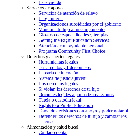
La vivienda
Servicios de apoyo
Servicios de atención de relevo
La guardería
Organizaciones subsidiadas por el gobierno
Mandar a tu hijo a un campamento
Glosario de especialidades y terapias
Getting the Right Education Services
Atención de un ayudante personal
Programa Community First Choice
Derechos y aspectos legales
Herramientas legales
Testamentos y fideicomisos
La carta de intención
Sistema de justicia juvenil
Los derechos legales
Si violan los derechos de tu hijo
Opciones legales a partir de los 18 años
Tutela o custodia legal
Rights to a Public Education
Toma de decisiones con apoyo y poder notarial
Defender los derechos de tu hijo y cambiar los
sistemas
Alimentación y salud bucal
Cuidado dental