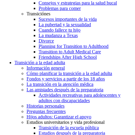
Consejos y estrategias para la salud bucal
Problemas para comer
Transiciónes
Sucesos importantes de la vida
La pubertad y la sexualidad
Cuando fallece tu hijo
La mudanza a Texas
Divorce
Planning for Transition to Adulthood
Transition to Adult Medical Care
Friendships After High School
Transición a la edad adulta
Información general
Cómo planificar la transición a la edad adulta
Fondos y servicios a partir de los 18 años
La transición en la atención médica
Las amistades después de la preparatoria
Actividades recreativas para adolescentes y
adultos con discapacidades
Historias personales
Preguntas frecuentes
Hijos adultos: Garantizar el apoyo
Estudios universitarios y vida profesional
Transición de la escuela pública
Estudios después de la preparatoria