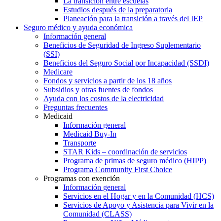
La transición entre escuelas
Estudios después de la preparatoria
Planeación para la transición a través del IEP
Seguro médico y ayuda económica
Información general
Beneficios de Seguridad de Ingreso Suplementario
(SSI)
Beneficios del Seguro Social por Incapacidad (SSDI)
Medicare
Fondos y servicios a partir de los 18 años
Subsidios y otras fuentes de fondos
Ayuda con los costos de la electricidad
Preguntas frecuentes
Medicaid
Información general
Medicaid Buy-In
Transporte
STAR Kids – coordinación de servicios
Programa de primas de seguro médico (HIPP)
Programa Community First Choice
Programas con exención
Información general
Servicios en el Hogar y en la Comunidad (HCS)
Servicios de Apoyo y Asistencia para Vivir en la
Comunidad (CLASS)