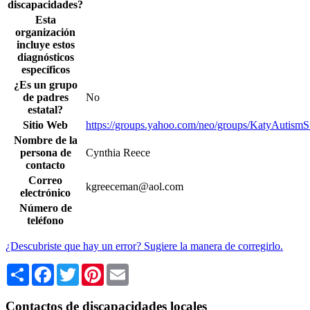
discapacidades?
Esta
organización
incluye estos
diagnósticos
específicos
¿Es un grupo
de padres
No
estatal?
Sitio Web
https://groups.yahoo.com/neo/groups/KatyAutismS
Nombre de la
persona de
Cynthia Reece
contacto
Correo
kgreeceman@aol.com
electrónico
Número de
teléfono
¿Descubriste que hay un error? Sugiere la manera de corregirlo.
Share
Facebook
Twitter
Pinterest
Email
Contactos de discapacidades locales