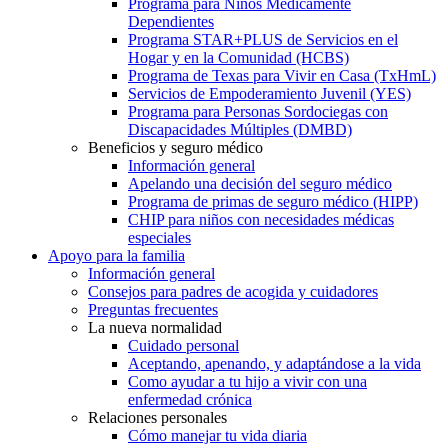
Programa para Niños Médicamente
Dependientes
Programa STAR+PLUS de Servicios en el
Hogar y en la Comunidad (HCBS)
Programa de Texas para Vivir en Casa (TxHmL)
Servicios de Empoderamiento Juvenil (YES)
Programa para Personas Sordociegas con
Discapacidades Múltiples (DMBD)
Beneficios y seguro médico
Información general
Apelando una decisión del seguro médico
Programa de primas de seguro médico (HIPP)
CHIP para niños con necesidades médicas
especiales
Apoyo para la familia
Información general
Consejos para padres de acogida y cuidadores
Preguntas frecuentes
La nueva normalidad
Cuidado personal
Aceptando, apenando, y adaptándose a la vida
Como ayudar a tu hijo a vivir con una
enfermedad crónica
Relaciones personales
Cómo manejar tu vida diaria