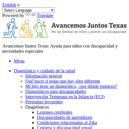
English
o
Powered by
Translate
Avancemos Juntos Texas: Ayuda para niños con discapacidad y
necesidades especiales
Menu
Diagnóstico y cuidado de la salud
Información general
Qué hacer si notas que hay algo diferente
Mi hijo tiene un diagnóstico, ¿por dónde empiezo?
Diagnósticos para discapacidades
Intervención Temprana en la Infancia (ECI)
Preguntas frecuentes
Diagnósticos
Lesiones cerebrales
Discapacidades de aprendizaje
Condiciones relacionadas al Zika
Ceguera y discapacidad visual