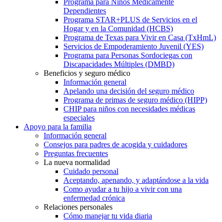
Programa para Niños Médicamente
Dependientes
Programa STAR+PLUS de Servicios en el
Hogar y en la Comunidad (HCBS)
Programa de Texas para Vivir en Casa (TxHmL)
Servicios de Empoderamiento Juvenil (YES)
Programa para Personas Sordociegas con
Discapacidades Múltiples (DMBD)
Beneficios y seguro médico
Información general
Apelando una decisión del seguro médico
Programa de primas de seguro médico (HIPP)
CHIP para niños con necesidades médicas
especiales
Apoyo para la familia
Información general
Consejos para padres de acogida y cuidadores
Preguntas frecuentes
La nueva normalidad
Cuidado personal
Aceptando, apenando, y adaptándose a la vida
Como ayudar a tu hijo a vivir con una
enfermedad crónica
Relaciones personales
Cómo manejar tu vida diaria