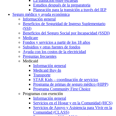
La transición entre escuelas
Estudios después de la preparatoria
Planeación para la transición a través del IEP
Seguro médico y ayuda económica
Información general
Beneficios de Seguridad de Ingreso Suplementario
(SSI)
Beneficios del Seguro Social por Incapacidad (SSDI)
Medicare
Fondos y servicios a partir de los 18 años
Subsidios y otras fuentes de fondos
Ayuda con los costos de la electricidad
Preguntas frecuentes
Medicaid
Información general
Medicaid Buy-In
Transporte
STAR Kids – coordinación de servicios
Programa de primas de seguro médico (HIPP)
Programa Community First Choice
Programas con exención
Información general
Servicios en el Hogar y en la Comunidad (HCS)
Servicios de Apoyo y Asistencia para Vivir en la
Comunidad (CLASS)