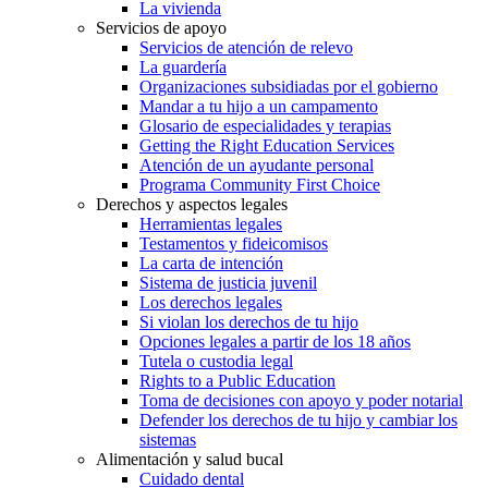
La vivienda
Servicios de apoyo
Servicios de atención de relevo
La guardería
Organizaciones subsidiadas por el gobierno
Mandar a tu hijo a un campamento
Glosario de especialidades y terapias
Getting the Right Education Services
Atención de un ayudante personal
Programa Community First Choice
Derechos y aspectos legales
Herramientas legales
Testamentos y fideicomisos
La carta de intención
Sistema de justicia juvenil
Los derechos legales
Si violan los derechos de tu hijo
Opciones legales a partir de los 18 años
Tutela o custodia legal
Rights to a Public Education
Toma de decisiones con apoyo y poder notarial
Defender los derechos de tu hijo y cambiar los
sistemas
Alimentación y salud bucal
Cuidado dental