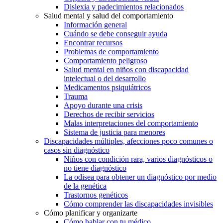
Dislexia y padecimientos relacionados
Salud mental y salud del comportamiento
Información general
Cuándo se debe conseguir ayuda
Encontrar recursos
Problemas de comportamiento
Comportamiento peligroso
Salud mental en niños con discapacidad
intelectual o del desarrollo
Medicamentos psiquiátricos
Trauma
Apoyo durante una crisis
Derechos de recibir servicios
Malas interpretaciones del comportamiento
Sistema de justicia para menores
Discapacidades múltiples, afecciones poco comunes o
casos sin diagnóstico
Niños con condición rara, varios diagnósticos o
no tiene diagnóstico
La odisea para obtener un diagnóstico por medio
de la genética
Trastornos genéticos
Cómo comprender las discapacidades invisibles
Cómo planificar y organizarte
Cómo hablar con tu médico