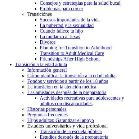
Consejos y estrategias para la salud bucal
Problemas para comer
Transiciónes
Sucesos importantes de la vida
La pubertad y la sexualidad
Cuando fallece tu hijo
La mudanza a Texas
Divorce
Planning for Transition to Adulthood
Transition to Adult Medical Care
Friendships After High School
Transición a la edad adulta
Información general
Cómo planificar la transición a la edad adulta
Fondos y servicios a partir de los 18 años
La transición en la atención médica
Las amistades después de la preparatoria
Actividades recreativas para adolescentes y
adultos con discapacidades
Historias personales
Preguntas frecuentes
Hijos adultos: Garantizar el apoyo
Estudios universitarios y vida profesional
Transición de la escuela pública
Estudios después de la preparatoria