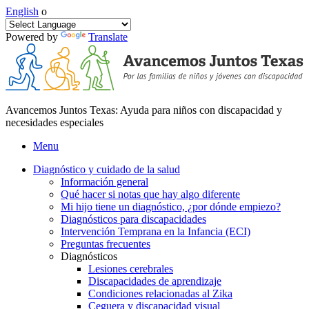
English
o
Powered by
Translate
Avancemos Juntos Texas: Ayuda para niños con discapacidad y
necesidades especiales
Menu
Diagnóstico y cuidado de la salud
Información general
Qué hacer si notas que hay algo diferente
Mi hijo tiene un diagnóstico, ¿por dónde empiezo?
Diagnósticos para discapacidades
Intervención Temprana en la Infancia (ECI)
Preguntas frecuentes
Diagnósticos
Lesiones cerebrales
Discapacidades de aprendizaje
Condiciones relacionadas al Zika
Ceguera y discapacidad visual