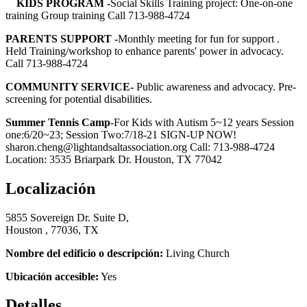
KIDS PROGRAM -
Social Skills Training project: One-on-one
training Group training Call 713-988-4724
PARENTS SUPPORT -
Monthly meeting for fun for support .
Held Training/workshop to enhance parents' power in advocacy.
Call 713-988-4724
COMMUNITY SERVICE-
Public awareness and advocacy. Pre-
screening for potential disabilities.
Summer Tennis Camp
-For Kids with Autism 5~12 years Session
one:6/20~23; Session Two:7/18-21 SIGN-UP NOW!
sharon.cheng@lightandsaltassociation.org Call: 713-988-4724
Location: 3535 Briarpark Dr. Houston, TX 77042
Localización
5855 Sovereign Dr. Suite D,
Houston , 77036, TX
Nombre del edificio o descripción:
Living Church
Ubicación accesible:
Yes
Detalles