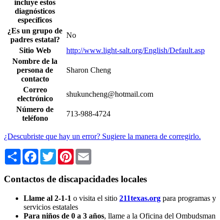
incluye estos
diagnósticos
específicos
¿Es un grupo de
No
padres estatal?
Sitio Web
http://www.light-salt.org/English/Default.asp
Nombre de la
persona de
Sharon Cheng
contacto
Correo
shukuncheng@hotmail.com
electrónico
Número de
713-988-4724
teléfono
¿Descubriste que hay un error? Sugiere la manera de corregirlo.
Share
Facebook
Twitter
Pinterest
Email
Contactos de discapacidades locales
Llame al 2-1-1
o visita el sitio
211texas.org
para programas y
servicios estatales
Para niños de 0 a 3 años
, llame a la Oficina del Ombudsman