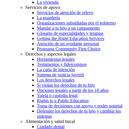
La vivienda
Servicios de apoyo
Servicios de atención de relevo
La guardería
Organizaciones subsidiadas por el gobierno
Mandar a tu hijo a un campamento
Glosario de especialidades y terapias
Getting the Right Education Services
Atención de un ayudante personal
Programa Community First Choice
Derechos y aspectos legales
Herramientas legales
Testamentos y fideicomisos
La carta de intención
Sistema de justicia juvenil
Los derechos legales
Si violan los derechos de tu hijo
Opciones legales a partir de los 18 años
Tutela o custodia legal
Rights to a Public Education
Toma de decisiones con apoyo y poder notarial
Defender los derechos de tu hijo y cambiar los
sistemas
Alimentación y salud bucal
Cuidado dental