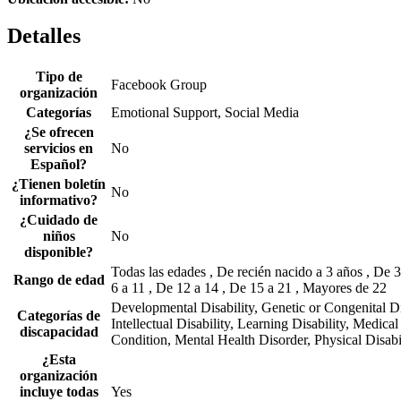
Detalles
Tipo de
Facebook Group
organización
Categorías
Emotional Support, Social Media
¿Se ofrecen
servicios en
No
Español?
¿Tienen boletín
No
informativo?
¿Cuidado de
niños
No
disponible?
Todas las edades , De recién nacido a 3 años , De 3
Rango de edad
6 a 11 , De 12 a 14 , De 15 a 21 , Mayores de 22
Developmental Disability, Genetic or Congenital Di
Categorías de
Intellectual Disability, Learning Disability, Medical
discapacidad
Condition, Mental Health Disorder, Physical Disabi
¿Esta
organización
incluye todas
Yes