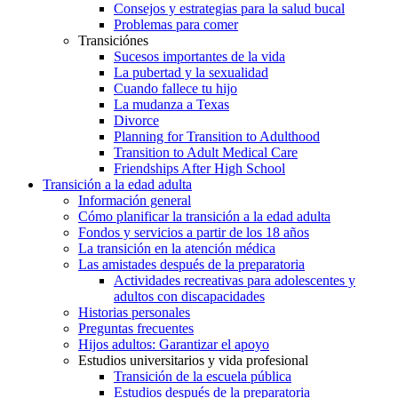
Consejos y estrategias para la salud bucal
Problemas para comer
Transiciónes
Sucesos importantes de la vida
La pubertad y la sexualidad
Cuando fallece tu hijo
La mudanza a Texas
Divorce
Planning for Transition to Adulthood
Transition to Adult Medical Care
Friendships After High School
Transición a la edad adulta
Información general
Cómo planificar la transición a la edad adulta
Fondos y servicios a partir de los 18 años
La transición en la atención médica
Las amistades después de la preparatoria
Actividades recreativas para adolescentes y
adultos con discapacidades
Historias personales
Preguntas frecuentes
Hijos adultos: Garantizar el apoyo
Estudios universitarios y vida profesional
Transición de la escuela pública
Estudios después de la preparatoria