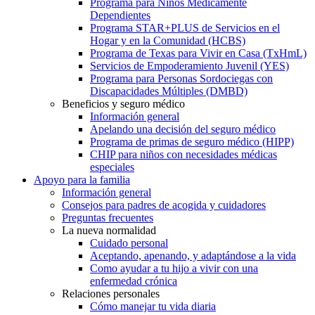
Programa para Niños Médicamente
Dependientes
Programa STAR+PLUS de Servicios en el
Hogar y en la Comunidad (HCBS)
Programa de Texas para Vivir en Casa (TxHmL)
Servicios de Empoderamiento Juvenil (YES)
Programa para Personas Sordociegas con
Discapacidades Múltiples (DMBD)
Beneficios y seguro médico
Información general
Apelando una decisión del seguro médico
Programa de primas de seguro médico (HIPP)
CHIP para niños con necesidades médicas
especiales
Apoyo para la familia
Información general
Consejos para padres de acogida y cuidadores
Preguntas frecuentes
La nueva normalidad
Cuidado personal
Aceptando, apenando, y adaptándose a la vida
Como ayudar a tu hijo a vivir con una
enfermedad crónica
Relaciones personales
Cómo manejar tu vida diaria