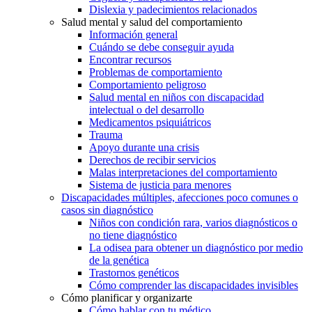
Dislexia y padecimientos relacionados
Salud mental y salud del comportamiento
Información general
Cuándo se debe conseguir ayuda
Encontrar recursos
Problemas de comportamiento
Comportamiento peligroso
Salud mental en niños con discapacidad
intelectual o del desarrollo
Medicamentos psiquiátricos
Trauma
Apoyo durante una crisis
Derechos de recibir servicios
Malas interpretaciones del comportamiento
Sistema de justicia para menores
Discapacidades múltiples, afecciones poco comunes o
casos sin diagnóstico
Niños con condición rara, varios diagnósticos o
no tiene diagnóstico
La odisea para obtener un diagnóstico por medio
de la genética
Trastornos genéticos
Cómo comprender las discapacidades invisibles
Cómo planificar y organizarte
Cómo hablar con tu médico