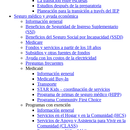
La transición entre escuelas
Estudios después de la preparatoria
Planeación para la transición a través del IEP
Seguro médico y ayuda económica
Información general
Beneficios de Seguridad de Ingreso Suplementario
(SSI)
Beneficios del Seguro Social por Incapacidad (SSDI)
Medicare
Fondos y servicios a partir de los 18 años
Subsidios y otras fuentes de fondos
Ayuda con los costos de la electricidad
Preguntas frecuentes
Medicaid
Información general
Medicaid Buy-In
Transporte
STAR Kids – coordinación de servicios
Programa de primas de seguro médico (HIPP)
Programa Community First Choice
Programas con exención
Información general
Servicios en el Hogar y en la Comunidad (HCS)
Servicios de Apoyo y Asistencia para Vivir en la
Comunidad (CLASS)