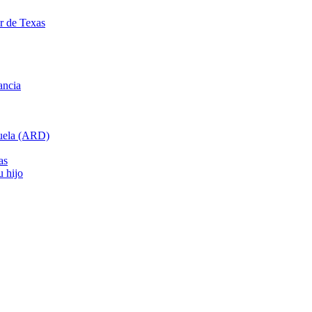
ar de Texas
ancia
cuela (ARD)
as
u hijo