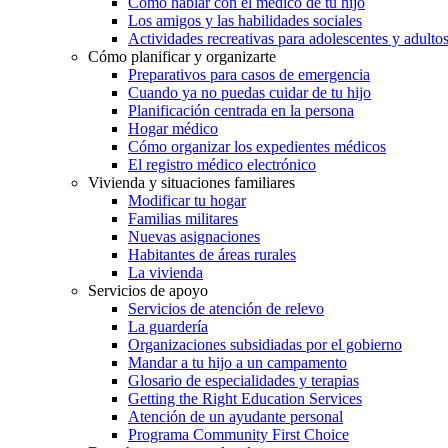
Cómo hablar con el médico de tu hijo
Los amigos y las habilidades sociales
Actividades recreativas para adolescentes y adulto
Cómo planificar y organizarte
Preparativos para casos de emergencia
Cuando ya no puedas cuidar de tu hijo
Planificación centrada en la persona
Hogar médico
Cómo organizar los expedientes médicos
El registro médico electrónico
Vivienda y situaciones familiares
Modificar tu hogar
Familias militares
Nuevas asignaciones
Habitantes de áreas rurales
La vivienda
Servicios de apoyo
Servicios de atención de relevo
La guardería
Organizaciones subsidiadas por el gobierno
Mandar a tu hijo a un campamento
Glosario de especialidades y terapias
Getting the Right Education Services
Atención de un ayudante personal
Programa Community First Choice