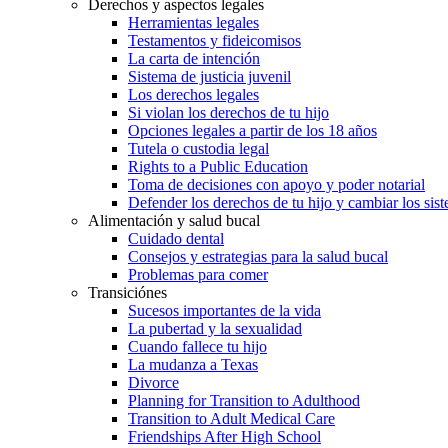
Derechos y aspectos legales
Herramientas legales
Testamentos y fideicomisos
La carta de intención
Sistema de justicia juvenil
Los derechos legales
Si violan los derechos de tu hijo
Opciones legales a partir de los 18 años
Tutela o custodia legal
Rights to a Public Education
Toma de decisiones con apoyo y poder notarial
Defender los derechos de tu hijo y cambiar los sis
Alimentación y salud bucal
Cuidado dental
Consejos y estrategias para la salud bucal
Problemas para comer
Transiciónes
Sucesos importantes de la vida
La pubertad y la sexualidad
Cuando fallece tu hijo
La mudanza a Texas
Divorce
Planning for Transition to Adulthood
Transition to Adult Medical Care
Friendships After High School