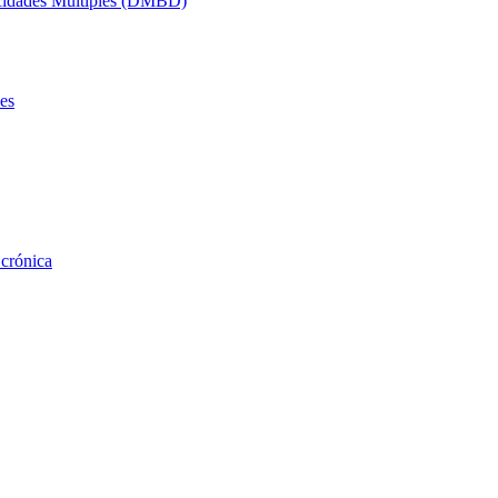
acidades Múltiples (DMBD)
es
 crónica