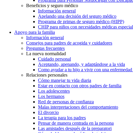
Programa para Personas Sordociegas con Discap
Beneficios y seguro médico
Información general
Apelando una decisión del seguro médico
Programa de primas de seguro médico (HIPP)
CHIP para niños con necesidades médicas especial
Apoyo para la familia
Información general
Consejos para padres de acogida y cuidadores
Preguntas frecuentes
La nueva normalidad
Cuidado personal
Aceptando, apenando, y adaptándose a la vida
Como ayudar a tu hijo a vivir con una enfermedad
Relaciones personales
Cómo manejar tu vida diaria
Estar en contacto con otros padres de familia
Los adolescentes
Los hermanos
Red de personas de confianza
Malas interpretaciones del comportamiento
El divorcio
La terapia para los padres
Pensar de manera centrada en la persona
Las amistades después de la preparatori