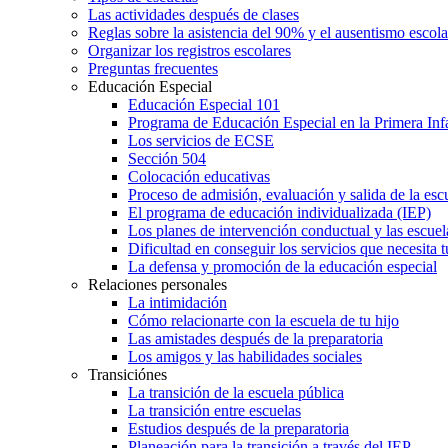
Las actividades después de clases
Reglas sobre la asistencia del 90% y el ausentismo escol
Organizar los registros escolares
Preguntas frecuentes
Educación Especial
Educación Especial 101
Programa de Educación Especial en la Primera Inf
Los servicios de ECSE
Sección 504
Colocación educativas
Proceso de admisión, evaluación y salida de la es
El programa de educación individualizada (IEP)
Los planes de intervención conductual y las escuel
Dificultad en conseguir los servicios que necesita t
La defensa y promoción de la educación especial
Relaciones personales
La intimidación
Cómo relacionarte con la escuela de tu hijo
Las amistades después de la preparatoria
Los amigos y las habilidades sociales
Transiciónes
La transición de la escuela pública
La transición entre escuelas
Estudios después de la preparatoria
Planeación para la transición a través del IEP