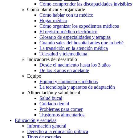
Cómo comprender las discapacidades invisibles
Cómo planificar y organizarte
Cómo hablar con tu médico
Hogar médico
Cómo organizar los expedientes médicos
El registro médico electrónico
Glosario de especialidades y terapias
Cuando sales del hospital antes que tu bebé
La transición en la atención médica
Telesalud y telemedicina
Indicadores del desarrollo
Desde el nacimiento hasta los 3 años
De los 3 años en adelante
Equipo
Equipo y suministros médicos
La tecnología y aparatos de adaptación
Alimentación y salud bucal
Salud bucal
Cuidado dental
Problemas para comer
Trastornos alimentarios
Educación y escuelas
Información general
Derecho a la educación pública
Tipos de escuelas