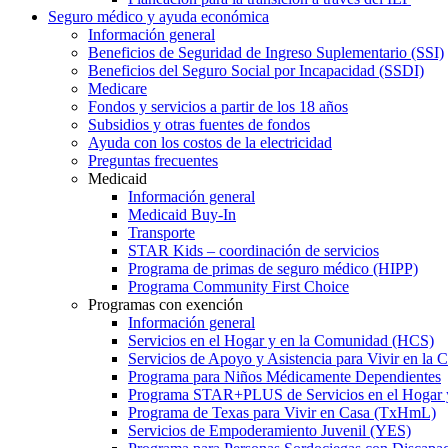
Seguro médico y ayuda económica
Información general
Beneficios de Seguridad de Ingreso Suplementario (SSI)
Beneficios del Seguro Social por Incapacidad (SSDI)
Medicare
Fondos y servicios a partir de los 18 años
Subsidios y otras fuentes de fondos
Ayuda con los costos de la electricidad
Preguntas frecuentes
Medicaid
Información general
Medicaid Buy-In
Transporte
STAR Kids – coordinación de servicios
Programa de primas de seguro médico (HIPP)
Programa Community First Choice
Programas con exención
Información general
Servicios en el Hogar y en la Comunidad (HCS)
Servicios de Apoyo y Asistencia para Vivir en l
Programa para Niños Médicamente Dependientes
Programa STAR+PLUS de Servicios en el Hogar
Programa de Texas para Vivir en Casa (TxHmL)
Servicios de Empoderamiento Juvenil (YES)