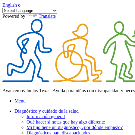
English
o
Powered by
Translate
Avancemos Juntos Texas: Ayuda para niños con discapacidad y neces
Menu
Diagnóstico y cuidado de la salud
Información general
Qué hacer si notas que hay algo diferente
Mi hijo tiene un diagnóstico, ¿por dónde empiezo?
Diagnósticos para discapacidades