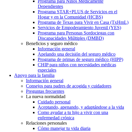
Programa para Niños Médicamente
Dependientes
Programa STAR+PLUS de Servicios en el
Hogar y en la Comunidad (HCBS)
Programa de Texas para Vivir en Casa (TxHmL)
Servicios de Empoderamiento Juvenil (YES)
Programa para Personas Sordociegas con
Discapacidades Múltiples (DMBD)
Beneficios y seguro médico
Información general
Apelando una decisión del seguro médico
Programa de primas de seguro médico (HIPP)
CHIP para niños con necesidades médicas
especiales
Apoyo para la familia
Información general
Consejos para padres de acogida y cuidadores
Preguntas frecuentes
La nueva normalidad
Cuidado personal
Aceptando, apenando, y adaptándose a la vida
Como ayudar a tu hijo a vivir con una
enfermedad crónica
Relaciones personales
Cómo manejar tu vida diaria