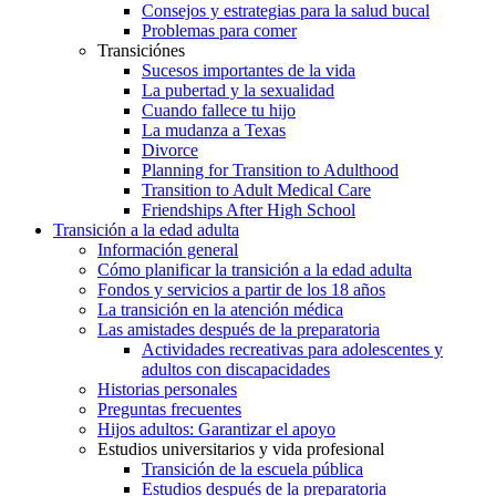
Consejos y estrategias para la salud bucal
Problemas para comer
Transiciónes
Sucesos importantes de la vida
La pubertad y la sexualidad
Cuando fallece tu hijo
La mudanza a Texas
Divorce
Planning for Transition to Adulthood
Transition to Adult Medical Care
Friendships After High School
Transición a la edad adulta
Información general
Cómo planificar la transición a la edad adulta
Fondos y servicios a partir de los 18 años
La transición en la atención médica
Las amistades después de la preparatoria
Actividades recreativas para adolescentes y
adultos con discapacidades
Historias personales
Preguntas frecuentes
Hijos adultos: Garantizar el apoyo
Estudios universitarios y vida profesional
Transición de la escuela pública
Estudios después de la preparatoria