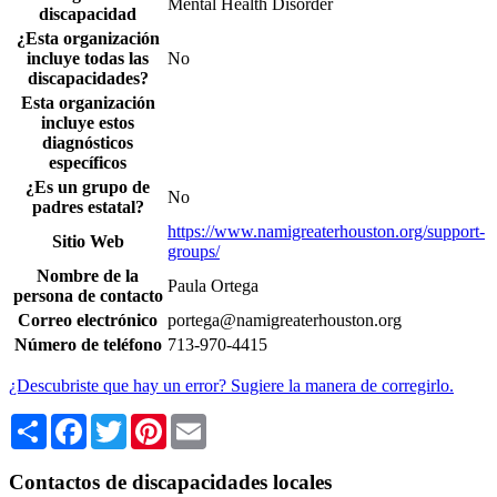
Mental Health Disorder
discapacidad
¿Esta organización
incluye todas las
No
discapacidades?
Esta organización
incluye estos
diagnósticos
específicos
¿Es un grupo de
No
padres estatal?
https://www.namigreaterhouston.org/support-
Sitio Web
groups/
Nombre de la
Paula Ortega
persona de contacto
Correo electrónico
portega@namigreaterhouston.org
Número de teléfono
713-970-4415
¿Descubriste que hay un error? Sugiere la manera de corregirlo.
Share
Facebook
Twitter
Pinterest
Email
Contactos de discapacidades locales