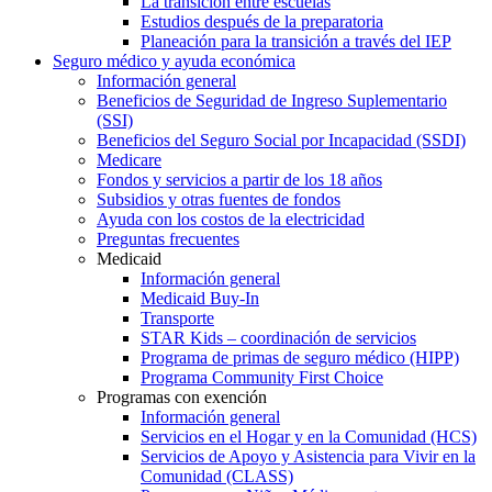
La transición entre escuelas
Estudios después de la preparatoria
Planeación para la transición a través del IEP
Seguro médico y ayuda económica
Información general
Beneficios de Seguridad de Ingreso Suplementario
(SSI)
Beneficios del Seguro Social por Incapacidad (SSDI)
Medicare
Fondos y servicios a partir de los 18 años
Subsidios y otras fuentes de fondos
Ayuda con los costos de la electricidad
Preguntas frecuentes
Medicaid
Información general
Medicaid Buy-In
Transporte
STAR Kids – coordinación de servicios
Programa de primas de seguro médico (HIPP)
Programa Community First Choice
Programas con exención
Información general
Servicios en el Hogar y en la Comunidad (HCS)
Servicios de Apoyo y Asistencia para Vivir en la
Comunidad (CLASS)