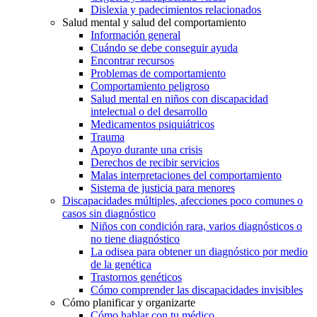
Dislexia y padecimientos relacionados
Salud mental y salud del comportamiento
Información general
Cuándo se debe conseguir ayuda
Encontrar recursos
Problemas de comportamiento
Comportamiento peligroso
Salud mental en niños con discapacidad
intelectual o del desarrollo
Medicamentos psiquiátricos
Trauma
Apoyo durante una crisis
Derechos de recibir servicios
Malas interpretaciones del comportamiento
Sistema de justicia para menores
Discapacidades múltiples, afecciones poco comunes o
casos sin diagnóstico
Niños con condición rara, varios diagnósticos o
no tiene diagnóstico
La odisea para obtener un diagnóstico por medio
de la genética
Trastornos genéticos
Cómo comprender las discapacidades invisibles
Cómo planificar y organizarte
Cómo hablar con tu médico