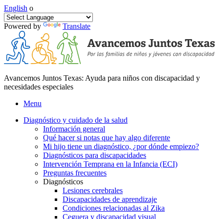
English
o
Powered by
Translate
Avancemos Juntos Texas: Ayuda para niños con discapacidad y
necesidades especiales
Menu
Diagnóstico y cuidado de la salud
Información general
Qué hacer si notas que hay algo diferente
Mi hijo tiene un diagnóstico, ¿por dónde empiezo?
Diagnósticos para discapacidades
Intervención Temprana en la Infancia (ECI)
Preguntas frecuentes
Diagnósticos
Lesiones cerebrales
Discapacidades de aprendizaje
Condiciones relacionadas al Zika
Ceguera y discapacidad visual