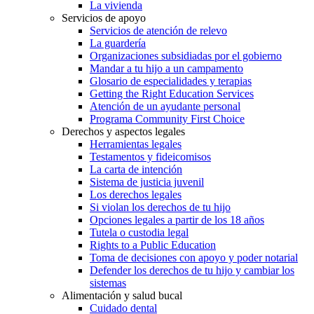
La vivienda
Servicios de apoyo
Servicios de atención de relevo
La guardería
Organizaciones subsidiadas por el gobierno
Mandar a tu hijo a un campamento
Glosario de especialidades y terapias
Getting the Right Education Services
Atención de un ayudante personal
Programa Community First Choice
Derechos y aspectos legales
Herramientas legales
Testamentos y fideicomisos
La carta de intención
Sistema de justicia juvenil
Los derechos legales
Si violan los derechos de tu hijo
Opciones legales a partir de los 18 años
Tutela o custodia legal
Rights to a Public Education
Toma de decisiones con apoyo y poder notarial
Defender los derechos de tu hijo y cambiar los
sistemas
Alimentación y salud bucal
Cuidado dental