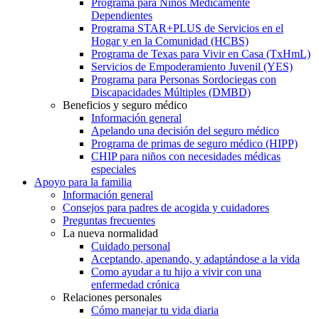
Programa para Niños Médicamente
Dependientes
Programa STAR+PLUS de Servicios en el
Hogar y en la Comunidad (HCBS)
Programa de Texas para Vivir en Casa (TxHmL)
Servicios de Empoderamiento Juvenil (YES)
Programa para Personas Sordociegas con
Discapacidades Múltiples (DMBD)
Beneficios y seguro médico
Información general
Apelando una decisión del seguro médico
Programa de primas de seguro médico (HIPP)
CHIP para niños con necesidades médicas
especiales
Apoyo para la familia
Información general
Consejos para padres de acogida y cuidadores
Preguntas frecuentes
La nueva normalidad
Cuidado personal
Aceptando, apenando, y adaptándose a la vida
Como ayudar a tu hijo a vivir con una
enfermedad crónica
Relaciones personales
Cómo manejar tu vida diaria