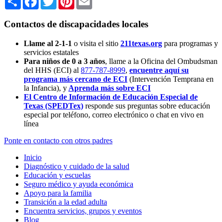
Contactos de discapacidades locales
Llame al 2-1-1
o visita el sitio
211texas.org
para programas y
servicios estatales
Para niños de 0 a 3 años
, llame a la Oficina del Ombudsman
del HHS (ECI) al
877-787-8999
,
encuentre aquí su
programa más cercano de ECI
(Intervención Temprana en
la Infancia),
y
Aprenda más sobre ECI
El Centro de Información de Educación Especial de
Texas (SPEDTex)
responde sus preguntas sobre educación
especial por teléfono, correo electrónico o chat en vivo en
línea
Ponte en contacto con otros padres
Inicio
Diagnóstico y cuidado de la salud
Educación y escuelas
Seguro médico y ayuda económica
Apoyo para la familia
Transición a la edad adulta
Encuentra servicios, grupos y eventos
Blog