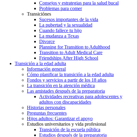
Consejos y estrategias para la salud bucal
Problemas para comer
Transiciónes
Sucesos importantes de la vida
La pubertad y la sexualidad
Cuando fallece tu hijo
La mudanza a Texas
Divorce
Planning for Transition to Adulthood
Transition to Adult Medical Care
Friendships After High School
Transición a la edad adulta
Información general
Cómo planificar la transición a la edad adulta
Fondos y servicios a partir de los 18 años
La transición en la atención médica
Las amistades después de la preparatoria
Actividades recreativas para adolescentes y
adultos con discapacidades
Historias personales
Preguntas frecuentes
Hijos adultos: Garantizar el apoyo
Estudios universitarios y vida profesional
Transición de la escuela pública
Estudios después de la preparatoria