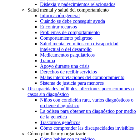
Dislexia y padecimientos relacionados
Salud mental y salud del comportamiento
Información general
Cuándo se debe conseguir ayuda
Encontrar recursos
Problemas de comportamiento
Comportamiento peligroso
Salud mental en niños con discapacidad
intelectual o del desarrollo
Medicamentos psiquiátricos
Trauma
Apoyo durante una crisis
Derechos de recibir servicios
Malas interpretaciones del comportamiento
Sistema de justicia para menores
Discapacidades múltiples, afecciones poco comunes o
casos sin diagnóstico
Niños con condición rara, varios diagnósticos o
no tiene diagnóstico
La odisea para obtener un diagnóstico por medio
de la genética
Trastornos genéticos
Cómo comprender las discapacidades invisibles
Cómo planificar y organizarte
Cómo hablar con tu médico