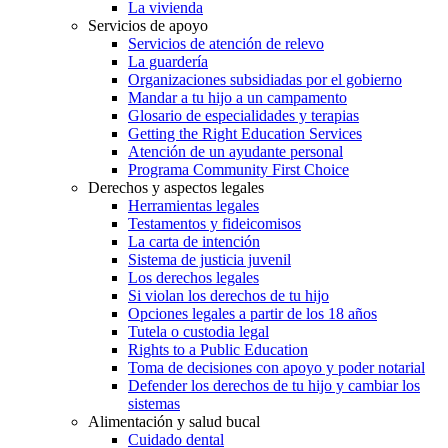
La vivienda
Servicios de apoyo
Servicios de atención de relevo
La guardería
Organizaciones subsidiadas por el gobierno
Mandar a tu hijo a un campamento
Glosario de especialidades y terapias
Getting the Right Education Services
Atención de un ayudante personal
Programa Community First Choice
Derechos y aspectos legales
Herramientas legales
Testamentos y fideicomisos
La carta de intención
Sistema de justicia juvenil
Los derechos legales
Si violan los derechos de tu hijo
Opciones legales a partir de los 18 años
Tutela o custodia legal
Rights to a Public Education
Toma de decisiones con apoyo y poder notarial
Defender los derechos de tu hijo y cambiar los
sistemas
Alimentación y salud bucal
Cuidado dental