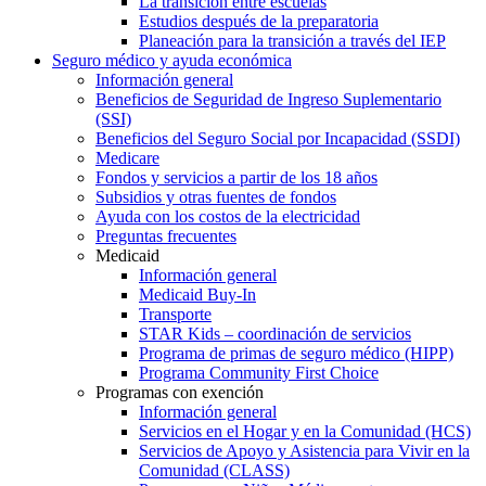
La transición entre escuelas
Estudios después de la preparatoria
Planeación para la transición a través del IEP
Seguro médico y ayuda económica
Información general
Beneficios de Seguridad de Ingreso Suplementario
(SSI)
Beneficios del Seguro Social por Incapacidad (SSDI)
Medicare
Fondos y servicios a partir de los 18 años
Subsidios y otras fuentes de fondos
Ayuda con los costos de la electricidad
Preguntas frecuentes
Medicaid
Información general
Medicaid Buy-In
Transporte
STAR Kids – coordinación de servicios
Programa de primas de seguro médico (HIPP)
Programa Community First Choice
Programas con exención
Información general
Servicios en el Hogar y en la Comunidad (HCS)
Servicios de Apoyo y Asistencia para Vivir en la
Comunidad (CLASS)