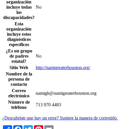
organización
incluye todas
No
las
discapacidades?
Esta
organización
incluye estos
diagnósticos
específicos
¿Es un grupo
de padres
No
estatal?
Sitio Web
http://namigreaterhouston.org/
Nombre de la
persona de
contacto
Correo
namigh@namigreaterhouston.org
electrónico
Número de
713 970 4483
teléfono
¿Descubriste que hay un error? Sugiere la manera de corregirlo.
Share
Facebook
Twitter
Pinterest
Email