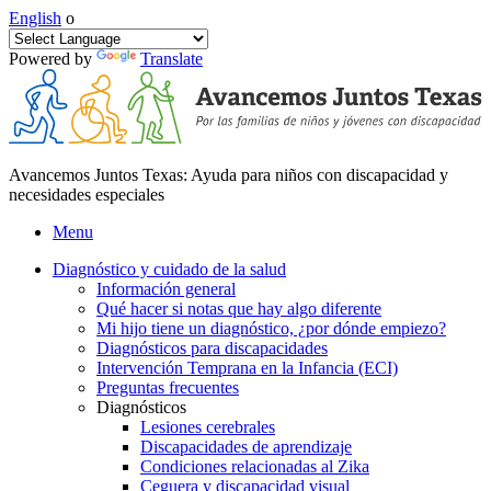
English
o
Powered by
Translate
Avancemos Juntos Texas: Ayuda para niños con discapacidad y
necesidades especiales
Menu
Diagnóstico y cuidado de la salud
Información general
Qué hacer si notas que hay algo diferente
Mi hijo tiene un diagnóstico, ¿por dónde empiezo?
Diagnósticos para discapacidades
Intervención Temprana en la Infancia (ECI)
Preguntas frecuentes
Diagnósticos
Lesiones cerebrales
Discapacidades de aprendizaje
Condiciones relacionadas al Zika
Ceguera y discapacidad visual