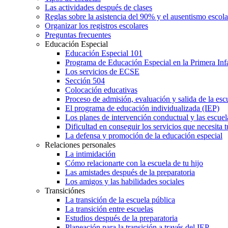
Las actividades después de clases
Reglas sobre la asistencia del 90% y el ausentismo escol
Organizar los registros escolares
Preguntas frecuentes
Educación Especial
Educación Especial 101
Programa de Educación Especial en la Primera Inf
Los servicios de ECSE
Sección 504
Colocación educativas
Proceso de admisión, evaluación y salida de la es
El programa de educación individualizada (IEP)
Los planes de intervención conductual y las escuel
Dificultad en conseguir los servicios que necesita t
La defensa y promoción de la educación especial
Relaciones personales
La intimidación
Cómo relacionarte con la escuela de tu hijo
Las amistades después de la preparatoria
Los amigos y las habilidades sociales
Transiciónes
La transición de la escuela pública
La transición entre escuelas
Estudios después de la preparatoria
Planeación para la transición a través del IEP