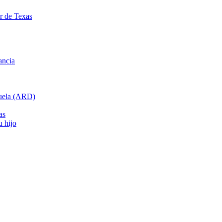
ar de Texas
ancia
cuela (ARD)
as
u hijo