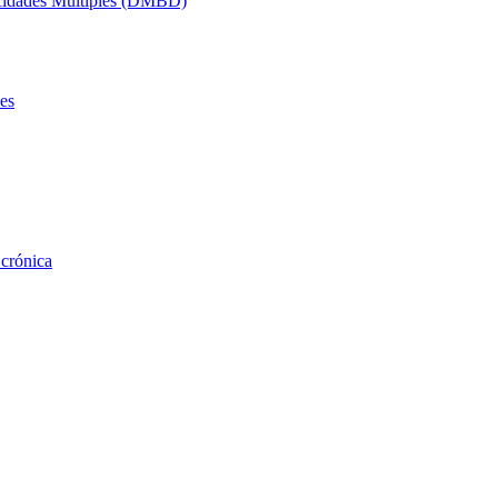
acidades Múltiples (DMBD)
es
 crónica