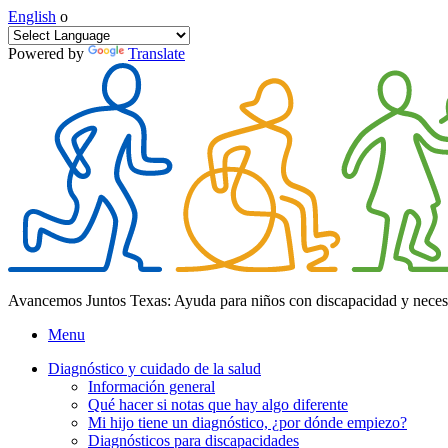
English
o
Powered by
Translate
Avancemos Juntos Texas: Ayuda para niños con discapacidad y neces
Menu
Diagnóstico y cuidado de la salud
Información general
Qué hacer si notas que hay algo diferente
Mi hijo tiene un diagnóstico, ¿por dónde empiezo?
Diagnósticos para discapacidades