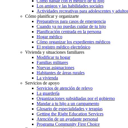
Cómo hablar con el médico de tu hijo
Los amigos y las habilidades sociales
Actividades recreativas para adolescentes y adulto
Cómo planificar y organizarte
Preparativos para casos de emergencia
Cuando ya no puedas cuidar de tu hijo
Planificación centrada en la persona
Hogar médico
Cómo organizar los expedientes médicos
El registro médico electrónico
Vivienda y situaciones familiares
Modificar tu hogar
Familias militares
Nuevas asignaciones
Habitantes de áreas rurales
La vivienda
Servicios de apoyo
Servicios de atención de relevo
La guardería
Organizaciones subsidiadas por el gobierno
Mandar a tu hijo a un campamento
Glosario de especialidades y terapias
Getting the Right Education Services
Atención de un ayudante personal
Programa Community First Choice