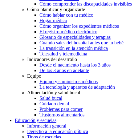
Cómo comprender las discapacidades invisibles
Cómo planificar y organizarte
Cómo hablar con tu médico
Hogar médico
Cómo organizar los expedientes médicos
El registro médico electrónico
Glosario de especialidades y terapias
Cuando sales del hospital antes que tu bebé
La transición en la atención médica
Telesalud y telemedicina
Indicadores del desarrollo
Desde el nacimiento hasta los 3 años
De los 3 años en adelante
Equipo
Equipo y suministros médicos
La tecnología y aparatos de adaptación
Alimentación y salud bucal
Salud bucal
Cuidado dental
Problemas para comer
Trastornos alimentarios
Educación y escuelas
Información general
Derecho a la educación pública
Tipos de escuelas