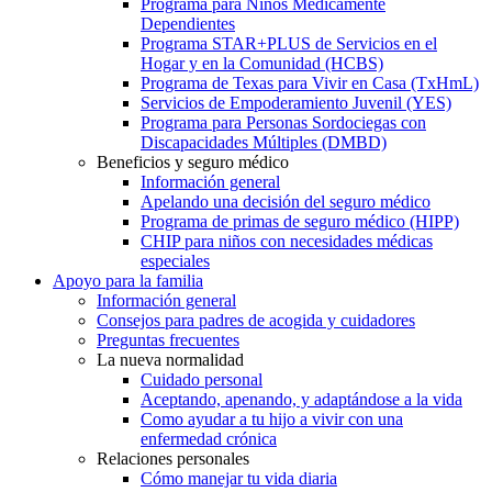
Programa para Niños Médicamente
Dependientes
Programa STAR+PLUS de Servicios en el
Hogar y en la Comunidad (HCBS)
Programa de Texas para Vivir en Casa (TxHmL)
Servicios de Empoderamiento Juvenil (YES)
Programa para Personas Sordociegas con
Discapacidades Múltiples (DMBD)
Beneficios y seguro médico
Información general
Apelando una decisión del seguro médico
Programa de primas de seguro médico (HIPP)
CHIP para niños con necesidades médicas
especiales
Apoyo para la familia
Información general
Consejos para padres de acogida y cuidadores
Preguntas frecuentes
La nueva normalidad
Cuidado personal
Aceptando, apenando, y adaptándose a la vida
Como ayudar a tu hijo a vivir con una
enfermedad crónica
Relaciones personales
Cómo manejar tu vida diaria