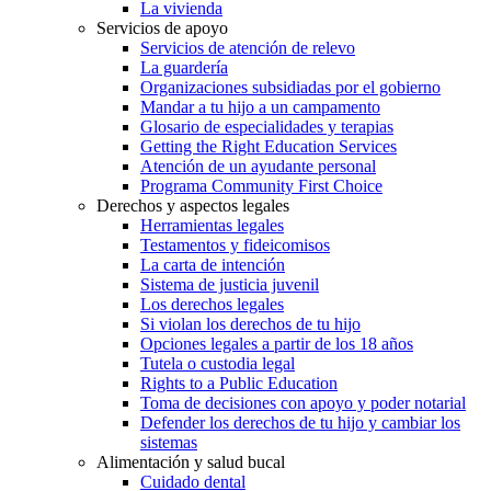
La vivienda
Servicios de apoyo
Servicios de atención de relevo
La guardería
Organizaciones subsidiadas por el gobierno
Mandar a tu hijo a un campamento
Glosario de especialidades y terapias
Getting the Right Education Services
Atención de un ayudante personal
Programa Community First Choice
Derechos y aspectos legales
Herramientas legales
Testamentos y fideicomisos
La carta de intención
Sistema de justicia juvenil
Los derechos legales
Si violan los derechos de tu hijo
Opciones legales a partir de los 18 años
Tutela o custodia legal
Rights to a Public Education
Toma de decisiones con apoyo y poder notarial
Defender los derechos de tu hijo y cambiar los
sistemas
Alimentación y salud bucal
Cuidado dental