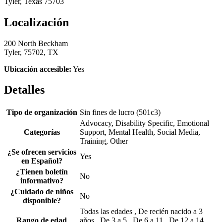
Tyler, Texas 75703
Localización
200 North Beckham
Tyler, 75702, TX
Ubicación accesible:
Yes
Detalles
Tipo de organización
Sin fines de lucro (501c3)
Advocacy, Disability Specific, Emotional
Categorías
Support, Mental Health, Social Media,
Training, Other
¿Se ofrecen servicios
Yes
en Español?
¿Tienen boletín
No
informativo?
¿Cuidado de niños
No
disponible?
Todas las edades , De recién nacido a 3
Rango de edad
años , De 3 a 5 , De 6 a 11 , De 12 a 14 ,