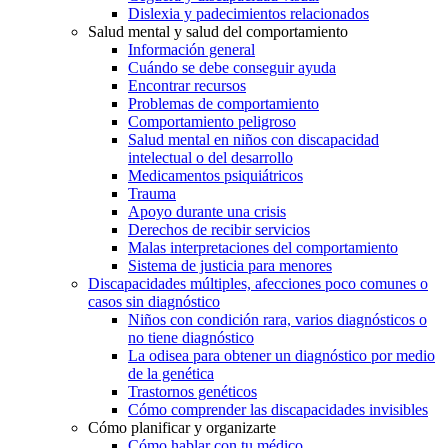
Dislexia y padecimientos relacionados
Salud mental y salud del comportamiento
Información general
Cuándo se debe conseguir ayuda
Encontrar recursos
Problemas de comportamiento
Comportamiento peligroso
Salud mental en niños con discapacidad
intelectual o del desarrollo
Medicamentos psiquiátricos
Trauma
Apoyo durante una crisis
Derechos de recibir servicios
Malas interpretaciones del comportamiento
Sistema de justicia para menores
Discapacidades múltiples, afecciones poco comunes o
casos sin diagnóstico
Niños con condición rara, varios diagnósticos o
no tiene diagnóstico
La odisea para obtener un diagnóstico por medio
de la genética
Trastornos genéticos
Cómo comprender las discapacidades invisibles
Cómo planificar y organizarte
Cómo hablar con tu médico