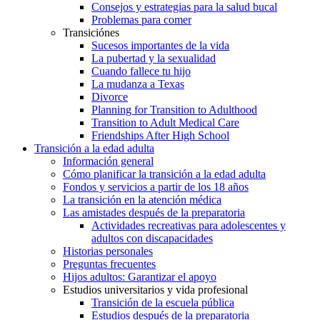
Consejos y estrategias para la salud bucal
Problemas para comer
Transiciónes
Sucesos importantes de la vida
La pubertad y la sexualidad
Cuando fallece tu hijo
La mudanza a Texas
Divorce
Planning for Transition to Adulthood
Transition to Adult Medical Care
Friendships After High School
Transición a la edad adulta
Información general
Cómo planificar la transición a la edad adulta
Fondos y servicios a partir de los 18 años
La transición en la atención médica
Las amistades después de la preparatoria
Actividades recreativas para adolescentes y
adultos con discapacidades
Historias personales
Preguntas frecuentes
Hijos adultos: Garantizar el apoyo
Estudios universitarios y vida profesional
Transición de la escuela pública
Estudios después de la preparatoria