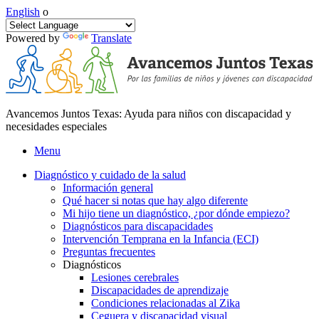
English
o
Powered by
Translate
Avancemos Juntos Texas: Ayuda para niños con discapacidad y
necesidades especiales
Menu
Diagnóstico y cuidado de la salud
Información general
Qué hacer si notas que hay algo diferente
Mi hijo tiene un diagnóstico, ¿por dónde empiezo?
Diagnósticos para discapacidades
Intervención Temprana en la Infancia (ECI)
Preguntas frecuentes
Diagnósticos
Lesiones cerebrales
Discapacidades de aprendizaje
Condiciones relacionadas al Zika
Ceguera y discapacidad visual