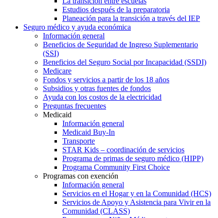
La transición entre escuelas
Estudios después de la preparatoria
Planeación para la transición a través del IEP
Seguro médico y ayuda económica
Información general
Beneficios de Seguridad de Ingreso Suplementario
(SSI)
Beneficios del Seguro Social por Incapacidad (SSDI)
Medicare
Fondos y servicios a partir de los 18 años
Subsidios y otras fuentes de fondos
Ayuda con los costos de la electricidad
Preguntas frecuentes
Medicaid
Información general
Medicaid Buy-In
Transporte
STAR Kids – coordinación de servicios
Programa de primas de seguro médico (HIPP)
Programa Community First Choice
Programas con exención
Información general
Servicios en el Hogar y en la Comunidad (HCS)
Servicios de Apoyo y Asistencia para Vivir en la
Comunidad (CLASS)