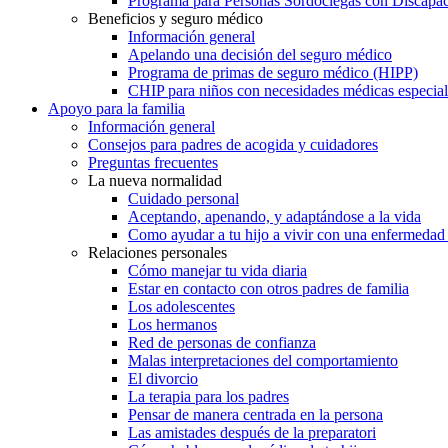
Programa para Personas Sordociegas con Discap
Beneficios y seguro médico
Información general
Apelando una decisión del seguro médico
Programa de primas de seguro médico (HIPP)
CHIP para niños con necesidades médicas especial
Apoyo para la familia
Información general
Consejos para padres de acogida y cuidadores
Preguntas frecuentes
La nueva normalidad
Cuidado personal
Aceptando, apenando, y adaptándose a la vida
Como ayudar a tu hijo a vivir con una enfermedad
Relaciones personales
Cómo manejar tu vida diaria
Estar en contacto con otros padres de familia
Los adolescentes
Los hermanos
Red de personas de confianza
Malas interpretaciones del comportamiento
El divorcio
La terapia para los padres
Pensar de manera centrada en la persona
Las amistades después de la preparatori