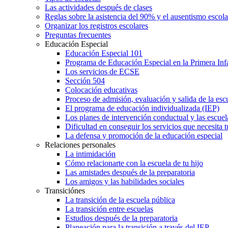
Las actividades después de clases
Reglas sobre la asistencia del 90% y el ausentismo escol
Organizar los registros escolares
Preguntas frecuentes
Educación Especial
Educación Especial 101
Programa de Educación Especial en la Primera Inf
Los servicios de ECSE
Sección 504
Colocación educativas
Proceso de admisión, evaluación y salida de la es
El programa de educación individualizada (IEP)
Los planes de intervención conductual y las escuel
Dificultad en conseguir los servicios que necesita t
La defensa y promoción de la educación especial
Relaciones personales
La intimidación
Cómo relacionarte con la escuela de tu hijo
Las amistades después de la preparatoria
Los amigos y las habilidades sociales
Transiciónes
La transición de la escuela pública
La transición entre escuelas
Estudios después de la preparatoria
Planeación para la transición a través del IEP