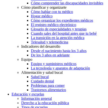
Cómo comprender las discapacidades invisibles
Cómo planificar y organizarte
Cómo hablar con tu médico
Hogar médico
Cómo organizar los expedientes médicos
El registro médico electrónico
Glosario de especialidades y terapias
Cuando sales del hospital antes que tu bebé
La transición en la atención médica
Telesalud y telemedicina
Indicadores del desarrollo
Desde el nacimiento hasta los 3 años
De los 3 años en adelante
Equipo
Equipo y suministros médicos
La tecnología y aparatos de adaptación
Alimentación y salud bucal
Salud bucal
Cuidado dental
Problemas para comer
Trastornos alimentarios
Educación y escuelas
Información general
Derecho a la educación pública
Tipos de escuelas