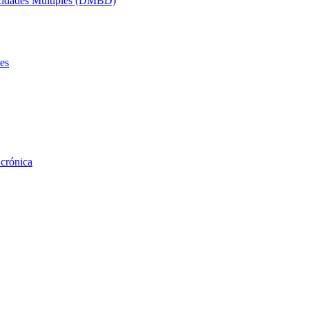
acidades Múltiples (DMBD)
es
 crónica