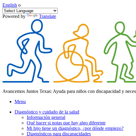
English
o
Powered by
Translate
Avancemos Juntos Texas: Ayuda para niños con discapacidad y neces
Menu
Diagnóstico y cuidado de la salud
Información general
Qué hacer si notas que hay algo diferente
Mi hijo tiene un diagnóstico, ¿por dónde empiezo?
Diagnósticos para discapacidades