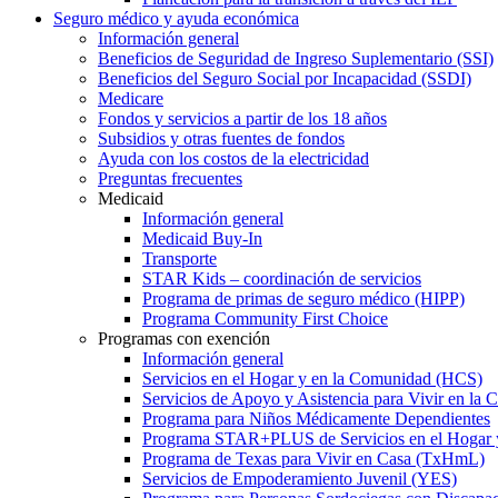
Seguro médico y ayuda económica
Información general
Beneficios de Seguridad de Ingreso Suplementario (SSI)
Beneficios del Seguro Social por Incapacidad (SSDI)
Medicare
Fondos y servicios a partir de los 18 años
Subsidios y otras fuentes de fondos
Ayuda con los costos de la electricidad
Preguntas frecuentes
Medicaid
Información general
Medicaid Buy-In
Transporte
STAR Kids – coordinación de servicios
Programa de primas de seguro médico (HIPP)
Programa Community First Choice
Programas con exención
Información general
Servicios en el Hogar y en la Comunidad (HCS)
Servicios de Apoyo y Asistencia para Vivir en l
Programa para Niños Médicamente Dependientes
Programa STAR+PLUS de Servicios en el Hogar
Programa de Texas para Vivir en Casa (TxHmL)
Servicios de Empoderamiento Juvenil (YES)