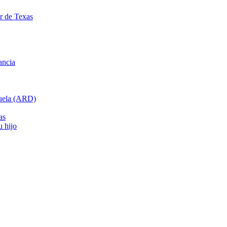
ar de Texas
ancia
cuela (ARD)
as
u hijo