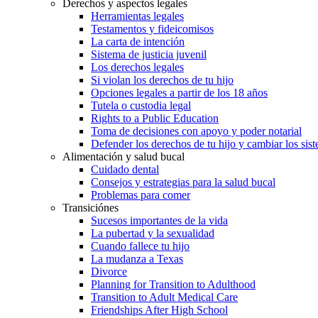
Derechos y aspectos legales
Herramientas legales
Testamentos y fideicomisos
La carta de intención
Sistema de justicia juvenil
Los derechos legales
Si violan los derechos de tu hijo
Opciones legales a partir de los 18 años
Tutela o custodia legal
Rights to a Public Education
Toma de decisiones con apoyo y poder notarial
Defender los derechos de tu hijo y cambiar los sis
Alimentación y salud bucal
Cuidado dental
Consejos y estrategias para la salud bucal
Problemas para comer
Transiciónes
Sucesos importantes de la vida
La pubertad y la sexualidad
Cuando fallece tu hijo
La mudanza a Texas
Divorce
Planning for Transition to Adulthood
Transition to Adult Medical Care
Friendships After High School