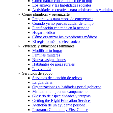
Cómo hablar con el médico de tu hijo
Los amigos y las habilidades sociales
Actividades recreativas para adolescentes y adulto
Cómo planificar y organizarte
Preparativos para casos de emergencia
Cuando ya no puedas cuidar de tu hijo
Planificación centrada en la persona
Hogar médico
Cómo organizar los expedientes médicos
El registro médico electrónico
Vivienda y situaciones familiares
Modificar tu hogar
Familias militares
Nuevas asignaciones
Habitantes de áreas rurales
La vivienda
Servicios de apoyo
Servicios de atención de relevo
La guardería
Organizaciones subsidiadas por el gobierno
Mandar a tu hijo a un campamento
Glosario de especialidades y terapias
Getting the Right Education Services
Atención de un ayudante personal
Programa Community First Choice