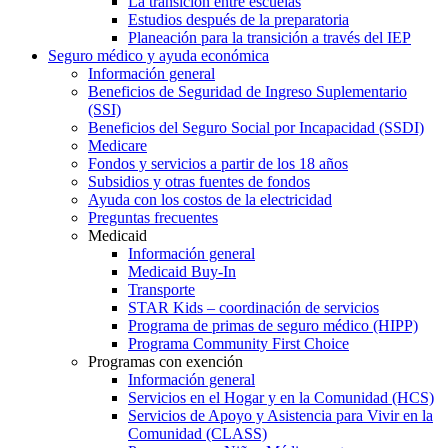
La transición entre escuelas
Estudios después de la preparatoria
Planeación para la transición a través del IEP
Seguro médico y ayuda económica
Información general
Beneficios de Seguridad de Ingreso Suplementario
(SSI)
Beneficios del Seguro Social por Incapacidad (SSDI)
Medicare
Fondos y servicios a partir de los 18 años
Subsidios y otras fuentes de fondos
Ayuda con los costos de la electricidad
Preguntas frecuentes
Medicaid
Información general
Medicaid Buy-In
Transporte
STAR Kids – coordinación de servicios
Programa de primas de seguro médico (HIPP)
Programa Community First Choice
Programas con exención
Información general
Servicios en el Hogar y en la Comunidad (HCS)
Servicios de Apoyo y Asistencia para Vivir en la
Comunidad (CLASS)