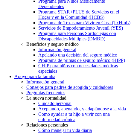
Programa para Niños Médicamente
Dependientes
Programa STAR+PLUS de Servicios en el
Hogar y en la Comunidad (HCBS)
Programa de Texas para Vivir en Casa (TxHmL)
Servicios de Empoderamiento Juvenil (YES)
Programa para Personas Sordociegas con
Discapacidades Múltiples (DMBD)
Beneficios y seguro médico
Información general
Apelando una decisión del seguro médico
Programa de primas de seguro médico (HIPP)
CHIP para niños con necesidades médicas
especiales
Apoyo para la familia
Información general
Consejos para padres de acogida y cuidadores
Preguntas frecuentes
La nueva normalidad
Cuidado personal
Aceptando, apenando, y adaptándose a la vida
Como ayudar a tu hijo a vivir con una
enfermedad crónica
Relaciones personales
Cómo manejar tu vida diaria