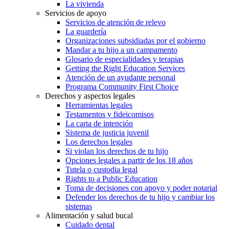
La vivienda
Servicios de apoyo
Servicios de atención de relevo
La guardería
Organizaciones subsidiadas por el gobierno
Mandar a tu hijo a un campamento
Glosario de especialidades y terapias
Getting the Right Education Services
Atención de un ayudante personal
Programa Community First Choice
Derechos y aspectos legales
Herramientas legales
Testamentos y fideicomisos
La carta de intención
Sistema de justicia juvenil
Los derechos legales
Si violan los derechos de tu hijo
Opciones legales a partir de los 18 años
Tutela o custodia legal
Rights to a Public Education
Toma de decisiones con apoyo y poder notarial
Defender los derechos de tu hijo y cambiar los
sistemas
Alimentación y salud bucal
Cuidado dental