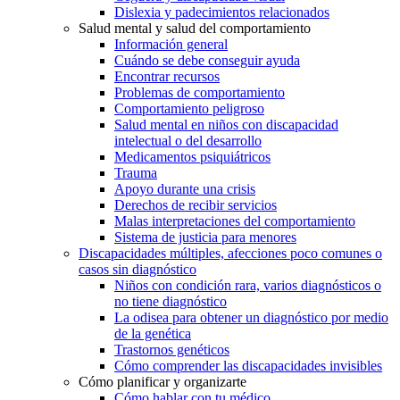
Dislexia y padecimientos relacionados
Salud mental y salud del comportamiento
Información general
Cuándo se debe conseguir ayuda
Encontrar recursos
Problemas de comportamiento
Comportamiento peligroso
Salud mental en niños con discapacidad
intelectual o del desarrollo
Medicamentos psiquiátricos
Trauma
Apoyo durante una crisis
Derechos de recibir servicios
Malas interpretaciones del comportamiento
Sistema de justicia para menores
Discapacidades múltiples, afecciones poco comunes o
casos sin diagnóstico
Niños con condición rara, varios diagnósticos o
no tiene diagnóstico
La odisea para obtener un diagnóstico por medio
de la genética
Trastornos genéticos
Cómo comprender las discapacidades invisibles
Cómo planificar y organizarte
Cómo hablar con tu médico