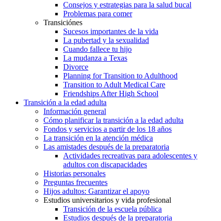
Consejos y estrategias para la salud bucal
Problemas para comer
Transiciónes
Sucesos importantes de la vida
La pubertad y la sexualidad
Cuando fallece tu hijo
La mudanza a Texas
Divorce
Planning for Transition to Adulthood
Transition to Adult Medical Care
Friendships After High School
Transición a la edad adulta
Información general
Cómo planificar la transición a la edad adulta
Fondos y servicios a partir de los 18 años
La transición en la atención médica
Las amistades después de la preparatoria
Actividades recreativas para adolescentes y
adultos con discapacidades
Historias personales
Preguntas frecuentes
Hijos adultos: Garantizar el apoyo
Estudios universitarios y vida profesional
Transición de la escuela pública
Estudios después de la preparatoria