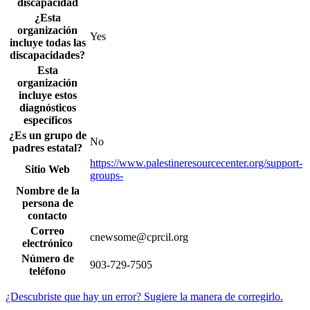
discapacidad
¿Esta
organización
Yes
incluye todas las
discapacidades?
Esta
organización
incluye estos
diagnósticos
específicos
¿Es un grupo de
No
padres estatal?
https://www.palestineresourcecenter.org/support-
Sitio Web
groups-
Nombre de la
persona de
contacto
Correo
cnewsome@cprcil.org
electrónico
Número de
903-729-7505
teléfono
¿Descubriste que hay un error? Sugiere la manera de corregirlo.