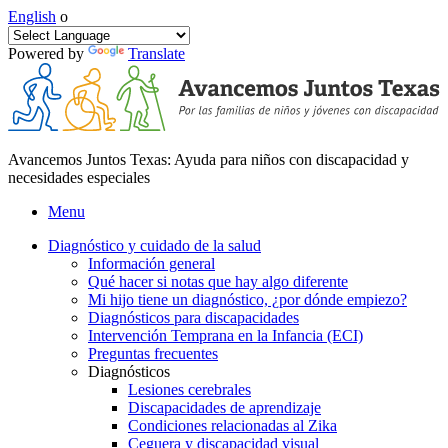
English
o
Powered by
Translate
Avancemos Juntos Texas: Ayuda para niños con discapacidad y
necesidades especiales
Menu
Diagnóstico y cuidado de la salud
Información general
Qué hacer si notas que hay algo diferente
Mi hijo tiene un diagnóstico, ¿por dónde empiezo?
Diagnósticos para discapacidades
Intervención Temprana en la Infancia (ECI)
Preguntas frecuentes
Diagnósticos
Lesiones cerebrales
Discapacidades de aprendizaje
Condiciones relacionadas al Zika
Ceguera y discapacidad visual