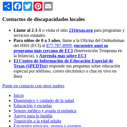
Share
Facebook
Twitter
Pinterest
Email
Contactos de discapacidades locales
Llame al 2-1-1
o visita el sitio
211texas.org
para programas y
servicios estatales
Para niños de 0 a 3 años
, llame a la Oficina del Ombudsman
del HHS (ECI) al
877-787-8999
,
encuentre aquí su
programa más cercano de ECI
(Intervención Temprana en
la Infancia),
y
Aprenda más sobre ECI
El Centro de Información de Educación Especial de
Texas (SPEDTex)
responde sus preguntas sobre educación
especial por teléfono, correo electrónico o chat en vivo en
línea
Ponte en contacto con otros padres
Inicio
Diagnóstico y cuidado de la salud
Educación y escuelas
Seguro médico y ayuda económica
Apoyo para la familia
Transición a la edad adulta
Encuentra servicios, grupos y eventos