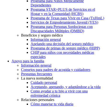
Programa para Niños Médicamente
Dependientes
Programa STAR+PLUS de Servicios en el
Hogar y en la Comunidad (HCBS)
Programa de Texas para Vivir en Casa (TxHmL)
Servicios de Empoderamiento Juvenil (YES)
Programa para Personas Sordociegas con
Discapacidades Múltiples (DMBD)
Beneficios y seguro médico
Información general
Apelando una decisión del seguro médico
Programa de primas de seguro médico (HIPP)
CHIP para niños con necesidades médicas
especiales
Apoyo para la familia
Información general
Consejos para padres de acogida y cuidadores
Preguntas frecuentes
La nueva normalidad
Cuidado personal
Aceptando, apenando, y adaptándose a la vida
Como ayudar a tu hijo a vivir con una
enfermedad crónica
Relaciones personales
Cómo manejar tu vida diaria