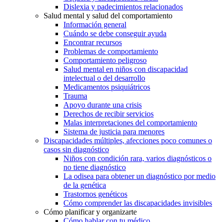
Dislexia y padecimientos relacionados
Salud mental y salud del comportamiento
Información general
Cuándo se debe conseguir ayuda
Encontrar recursos
Problemas de comportamiento
Comportamiento peligroso
Salud mental en niños con discapacidad
intelectual o del desarrollo
Medicamentos psiquiátricos
Trauma
Apoyo durante una crisis
Derechos de recibir servicios
Malas interpretaciones del comportamiento
Sistema de justicia para menores
Discapacidades múltiples, afecciones poco comunes o
casos sin diagnóstico
Niños con condición rara, varios diagnósticos o
no tiene diagnóstico
La odisea para obtener un diagnóstico por medio
de la genética
Trastornos genéticos
Cómo comprender las discapacidades invisibles
Cómo planificar y organizarte
Cómo hablar con tu médico