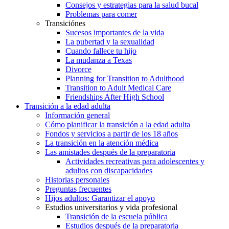
Consejos y estrategias para la salud bucal
Problemas para comer
Transiciónes
Sucesos importantes de la vida
La pubertad y la sexualidad
Cuando fallece tu hijo
La mudanza a Texas
Divorce
Planning for Transition to Adulthood
Transition to Adult Medical Care
Friendships After High School
Transición a la edad adulta
Información general
Cómo planificar la transición a la edad adulta
Fondos y servicios a partir de los 18 años
La transición en la atención médica
Las amistades después de la preparatoria
Actividades recreativas para adolescentes y
adultos con discapacidades
Historias personales
Preguntas frecuentes
Hijos adultos: Garantizar el apoyo
Estudios universitarios y vida profesional
Transición de la escuela pública
Estudios después de la preparatoria