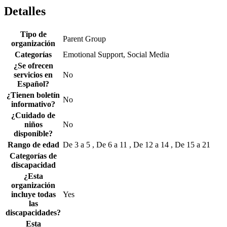
Detalles
Tipo de
Parent Group
organización
Categorías
Emotional Support, Social Media
¿Se ofrecen
servicios en
No
Español?
¿Tienen boletín
No
informativo?
¿Cuidado de
niños
No
disponible?
Rango de edad
De 3 a 5 , De 6 a 11 , De 12 a 14 , De 15 a 21
Categorías de
discapacidad
¿Esta
organización
incluye todas
Yes
las
discapacidades?
Esta