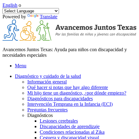
English
o
Powered by
Translate
Avancemos Juntos Texas: Ayuda para niños con discapacidad y
necesidades especiales
Menu
Diagnóstico y cuidado de la salud
Información general
Qué hacer si notas que hay algo diferente
Mi hijo tiene un diagnóstico, ¿por dónde empiezo?
Diagnósticos para discapacidades
Intervención Temprana en la Infancia (ECI)
Preguntas frecuentes
Diagnósticos
Lesiones cerebrales
Discapacidades de aprendizaje
Condiciones relacionadas al Zika
Ceguera y discapacidad visual