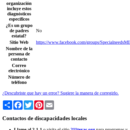
organización
incluye estos
diagnósticos
específicos
¿Es un grupo
de padres
No
estatal?
Sitio Web
https://www.facebook.com/groups/SpecialneedsM
Nombre de la
persona de
contacto
Correo
electrónico
Número de
teléfono
¿Descubriste que hay un error? Sugiere la manera de corregirlo.
Share
Facebook
Twitter
Pinterest
Email
Contactos de discapacidades locales
Llame al 2-1-1
o visita el sitio
211texas.org
para programas y