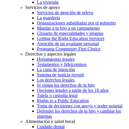
La vivienda
Servicios de apoyo
Servicios de atención de relevo
La guardería
Organizaciones subsidiadas por el gobierno
Mandar a tu hijo a un campamento
Glosario de especialidades y terapias
Getting the Right Education Services
Atención de un ayudante personal
Programa Community First Choice
Derechos y aspectos legales
Herramientas legales
Testamentos y fideicomisos
La carta de intención
Sistema de justicia juvenil
Los derechos legales
Si violan los derechos de tu hijo
Opciones legales a partir de los 18 años
Tutela o custodia legal
Rights to a Public Education
Toma de decisiones con apoyo y poder notarial
Defender los derechos de tu hijo y cambiar los
sistemas
Alimentación y salud bucal
Cuidado dental