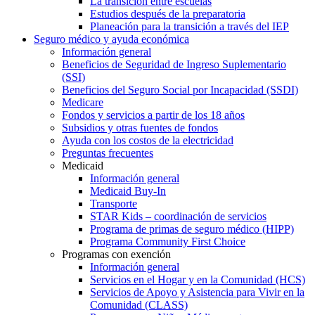
La transición entre escuelas
Estudios después de la preparatoria
Planeación para la transición a través del IEP
Seguro médico y ayuda económica
Información general
Beneficios de Seguridad de Ingreso Suplementario
(SSI)
Beneficios del Seguro Social por Incapacidad (SSDI)
Medicare
Fondos y servicios a partir de los 18 años
Subsidios y otras fuentes de fondos
Ayuda con los costos de la electricidad
Preguntas frecuentes
Medicaid
Información general
Medicaid Buy-In
Transporte
STAR Kids – coordinación de servicios
Programa de primas de seguro médico (HIPP)
Programa Community First Choice
Programas con exención
Información general
Servicios en el Hogar y en la Comunidad (HCS)
Servicios de Apoyo y Asistencia para Vivir en la
Comunidad (CLASS)