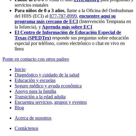
servicios estatales
Para niños de 0 a 3 años
, llame a la Oficina del Ombudsman
del HHS (ECI) al
877-787-8999
,
encuentre aquí su
programa más cercano de ECI
(Intervención Temprana en
la Infancia),
y
Aprenda más sobre ECI
El Centro de Información de Educación Especial de
Texas (SPEDTex)
responde sus preguntas sobre educación
especial por teléfono, correo electrónico o chat en vivo en
línea
Ponte en contacto con otros padres
Inicio
Diagnóstico y cuidado de la salud
Educación y escuelas
Seguro médico y ayuda económica
Apoyo para la familia
Transición a la edad adulta
Encuentra servicios, grupos y eventos
Blog
Acerca de nosotros
Contáctenos