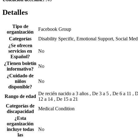
Detalles
Tipo de
Facebook Group
organización
Categorías
Disability Specific, Emotional Support, Social Med
¿Se ofrecen
servicios en
No
Español?
¿Tienen boletín
No
informativo?
¿Cuidado de
niños
No
disponible?
De recién nacido a 3 años , De 3 a 5 , De 6 a 11 , 
Rango de edad
12 a 14 , De 15 a 21
Categorías de
Medical Condition
discapacidad
¿Esta
organización
incluye todas
No
las