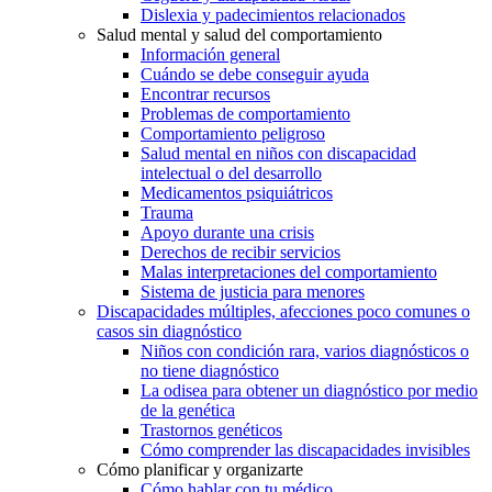
Dislexia y padecimientos relacionados
Salud mental y salud del comportamiento
Información general
Cuándo se debe conseguir ayuda
Encontrar recursos
Problemas de comportamiento
Comportamiento peligroso
Salud mental en niños con discapacidad
intelectual o del desarrollo
Medicamentos psiquiátricos
Trauma
Apoyo durante una crisis
Derechos de recibir servicios
Malas interpretaciones del comportamiento
Sistema de justicia para menores
Discapacidades múltiples, afecciones poco comunes o
casos sin diagnóstico
Niños con condición rara, varios diagnósticos o
no tiene diagnóstico
La odisea para obtener un diagnóstico por medio
de la genética
Trastornos genéticos
Cómo comprender las discapacidades invisibles
Cómo planificar y organizarte
Cómo hablar con tu médico