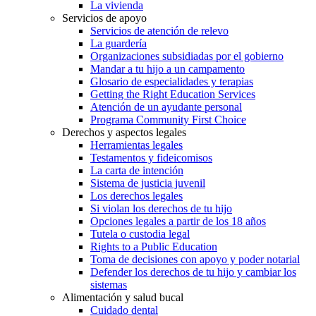
La vivienda
Servicios de apoyo
Servicios de atención de relevo
La guardería
Organizaciones subsidiadas por el gobierno
Mandar a tu hijo a un campamento
Glosario de especialidades y terapias
Getting the Right Education Services
Atención de un ayudante personal
Programa Community First Choice
Derechos y aspectos legales
Herramientas legales
Testamentos y fideicomisos
La carta de intención
Sistema de justicia juvenil
Los derechos legales
Si violan los derechos de tu hijo
Opciones legales a partir de los 18 años
Tutela o custodia legal
Rights to a Public Education
Toma de decisiones con apoyo y poder notarial
Defender los derechos de tu hijo y cambiar los
sistemas
Alimentación y salud bucal
Cuidado dental