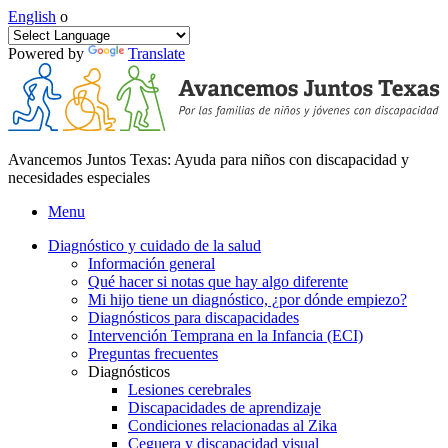
English
o
Powered by
Translate
Avancemos Juntos Texas: Ayuda para niños con discapacidad y
necesidades especiales
Menu
Diagnóstico y cuidado de la salud
Información general
Qué hacer si notas que hay algo diferente
Mi hijo tiene un diagnóstico, ¿por dónde empiezo?
Diagnósticos para discapacidades
Intervención Temprana en la Infancia (ECI)
Preguntas frecuentes
Diagnósticos
Lesiones cerebrales
Discapacidades de aprendizaje
Condiciones relacionadas al Zika
Ceguera y discapacidad visual