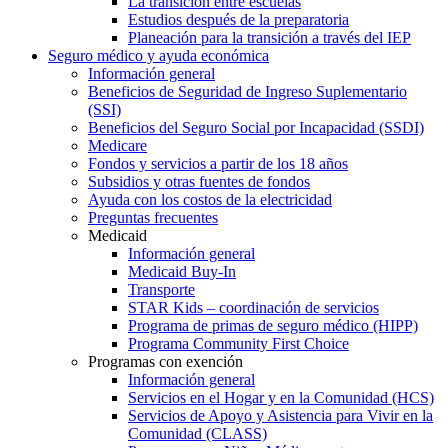
La transición entre escuelas
Estudios después de la preparatoria
Planeación para la transición a través del IEP
Seguro médico y ayuda económica
Información general
Beneficios de Seguridad de Ingreso Suplementario
(SSI)
Beneficios del Seguro Social por Incapacidad (SSDI)
Medicare
Fondos y servicios a partir de los 18 años
Subsidios y otras fuentes de fondos
Ayuda con los costos de la electricidad
Preguntas frecuentes
Medicaid
Información general
Medicaid Buy-In
Transporte
STAR Kids – coordinación de servicios
Programa de primas de seguro médico (HIPP)
Programa Community First Choice
Programas con exención
Información general
Servicios en el Hogar y en la Comunidad (HCS)
Servicios de Apoyo y Asistencia para Vivir en la
Comunidad (CLASS)