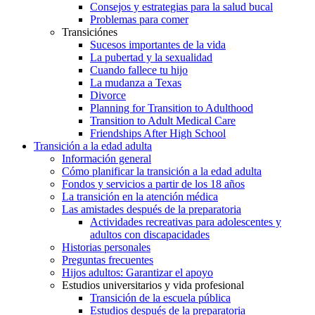
Consejos y estrategias para la salud bucal
Problemas para comer
Transiciónes
Sucesos importantes de la vida
La pubertad y la sexualidad
Cuando fallece tu hijo
La mudanza a Texas
Divorce
Planning for Transition to Adulthood
Transition to Adult Medical Care
Friendships After High School
Transición a la edad adulta
Información general
Cómo planificar la transición a la edad adulta
Fondos y servicios a partir de los 18 años
La transición en la atención médica
Las amistades después de la preparatoria
Actividades recreativas para adolescentes y
adultos con discapacidades
Historias personales
Preguntas frecuentes
Hijos adultos: Garantizar el apoyo
Estudios universitarios y vida profesional
Transición de la escuela pública
Estudios después de la preparatoria