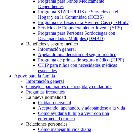
Programa para Niños Médicamente
Dependientes
Programa STAR+PLUS de Servicios en el
Hogar y en la Comunidad (HCBS)
Programa de Texas para Vivir en Casa (TxHmL)
Servicios de Empoderamiento Juvenil (YES)
Programa para Personas Sordociegas con
Discapacidades Múltiples (DMBD)
Beneficios y seguro médico
Información general
Apelando una decisión del seguro médico
Programa de primas de seguro médico (HIPP)
CHIP para niños con necesidades médicas
especiales
Apoyo para la familia
Información general
Consejos para padres de acogida y cuidadores
Preguntas frecuentes
La nueva normalidad
Cuidado personal
Aceptando, apenando, y adaptándose a la vida
Como ayudar a tu hijo a vivir con una
enfermedad crónica
Relaciones personales
Cómo manejar tu vida diaria