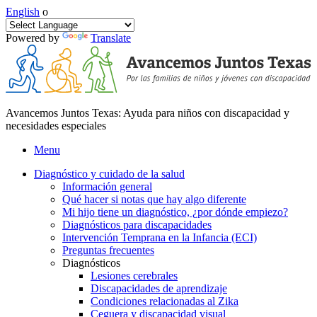
English
o
Powered by
Translate
Avancemos Juntos Texas: Ayuda para niños con discapacidad y
necesidades especiales
Menu
Diagnóstico y cuidado de la salud
Información general
Qué hacer si notas que hay algo diferente
Mi hijo tiene un diagnóstico, ¿por dónde empiezo?
Diagnósticos para discapacidades
Intervención Temprana en la Infancia (ECI)
Preguntas frecuentes
Diagnósticos
Lesiones cerebrales
Discapacidades de aprendizaje
Condiciones relacionadas al Zika
Ceguera y discapacidad visual