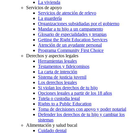
La vivienda
Servicios de apoyo
Servicios de atención de relevo
La guardería
Organizaciones subsidiadas por el gobierno
Mandar a tu hijo a un campamento
Glosario de especialidades y terapias
Getting the Right Education Services
Atención de un ayudante personal
Programa Community First Choice
Derechos y aspectos legales
Herramientas legales
Testamentos y fideicomisos
La carta de intención
Sistema de justicia juvenil
Los derechos legales
Si violan los derechos de tu hijo
Opciones legales a partir de los 18 años
Tutela o custodia legal
Rights to a Public Education
Toma de decisiones con apoyo y poder notarial
Defender los derechos de tu hijo y cambiar los
sistemas
Alimentación y salud bucal
Cuidado dental