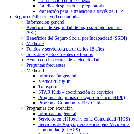
La transición entre escuelas
Estudios después de la preparatoria
Planeación para la transición a través del IEP
Seguro médico y ayuda económica
Información general
Beneficios de Seguridad de Ingreso Suplementario
(SSI)
Beneficios del Seguro Social por Incapacidad (SSDI)
Medicare
Fondos y servicios a partir de los 18 años
Subsidios y otras fuentes de fondos
Ayuda con los costos de la electricidad
Preguntas frecuentes
Medicaid
Información general
Medicaid Buy-In
Transporte
STAR Kids – coordinación de servicios
Programa de primas de seguro médico (HIPP)
Programa Community First Choice
Programas con exención
Información general
Servicios en el Hogar y en la Comunidad (HCS)
Servicios de Apoyo y Asistencia para Vivir en la
Comunidad (CLASS)