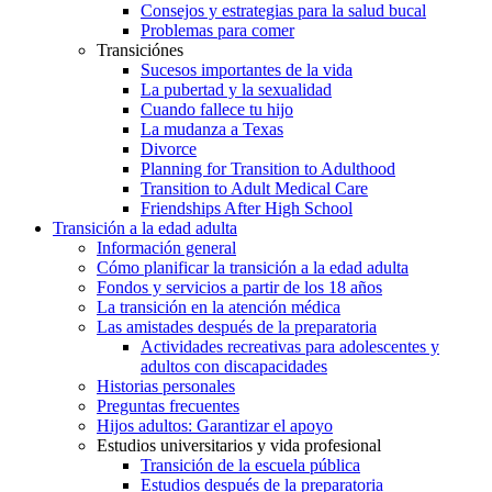
Consejos y estrategias para la salud bucal
Problemas para comer
Transiciónes
Sucesos importantes de la vida
La pubertad y la sexualidad
Cuando fallece tu hijo
La mudanza a Texas
Divorce
Planning for Transition to Adulthood
Transition to Adult Medical Care
Friendships After High School
Transición a la edad adulta
Información general
Cómo planificar la transición a la edad adulta
Fondos y servicios a partir de los 18 años
La transición en la atención médica
Las amistades después de la preparatoria
Actividades recreativas para adolescentes y
adultos con discapacidades
Historias personales
Preguntas frecuentes
Hijos adultos: Garantizar el apoyo
Estudios universitarios y vida profesional
Transición de la escuela pública
Estudios después de la preparatoria