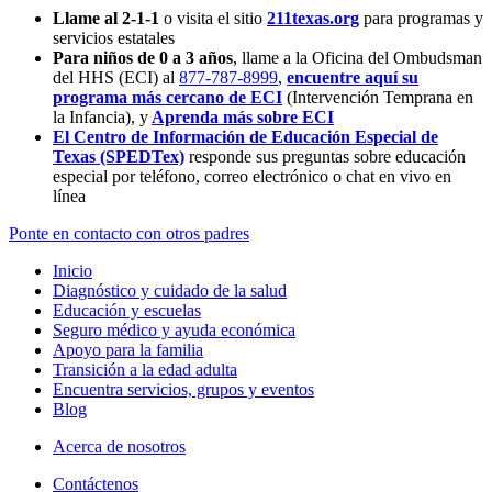
Llame al 2-1-1
o visita el sitio
211texas.org
para programas y
servicios estatales
Para niños de 0 a 3 años
, llame a la Oficina del Ombudsman
del HHS (ECI) al
877-787-8999
,
encuentre aquí su
programa más cercano de ECI
(Intervención Temprana en
la Infancia),
y
Aprenda más sobre ECI
El Centro de Información de Educación Especial de
Texas (SPEDTex)
responde sus preguntas sobre educación
especial por teléfono, correo electrónico o chat en vivo en
línea
Ponte en contacto con otros padres
Inicio
Diagnóstico y cuidado de la salud
Educación y escuelas
Seguro médico y ayuda económica
Apoyo para la familia
Transición a la edad adulta
Encuentra servicios, grupos y eventos
Blog
Acerca de nosotros
Contáctenos