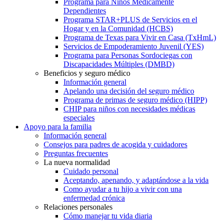
Programa para Niños Médicamente
Dependientes
Programa STAR+PLUS de Servicios en el
Hogar y en la Comunidad (HCBS)
Programa de Texas para Vivir en Casa (TxHmL)
Servicios de Empoderamiento Juvenil (YES)
Programa para Personas Sordociegas con
Discapacidades Múltiples (DMBD)
Beneficios y seguro médico
Información general
Apelando una decisión del seguro médico
Programa de primas de seguro médico (HIPP)
CHIP para niños con necesidades médicas
especiales
Apoyo para la familia
Información general
Consejos para padres de acogida y cuidadores
Preguntas frecuentes
La nueva normalidad
Cuidado personal
Aceptando, apenando, y adaptándose a la vida
Como ayudar a tu hijo a vivir con una
enfermedad crónica
Relaciones personales
Cómo manejar tu vida diaria