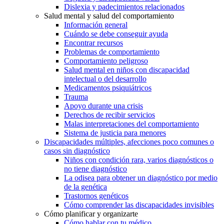
Dislexia y padecimientos relacionados
Salud mental y salud del comportamiento
Información general
Cuándo se debe conseguir ayuda
Encontrar recursos
Problemas de comportamiento
Comportamiento peligroso
Salud mental en niños con discapacidad
intelectual o del desarrollo
Medicamentos psiquiátricos
Trauma
Apoyo durante una crisis
Derechos de recibir servicios
Malas interpretaciones del comportamiento
Sistema de justicia para menores
Discapacidades múltiples, afecciones poco comunes o
casos sin diagnóstico
Niños con condición rara, varios diagnósticos o
no tiene diagnóstico
La odisea para obtener un diagnóstico por medio
de la genética
Trastornos genéticos
Cómo comprender las discapacidades invisibles
Cómo planificar y organizarte
Cómo hablar con tu médico