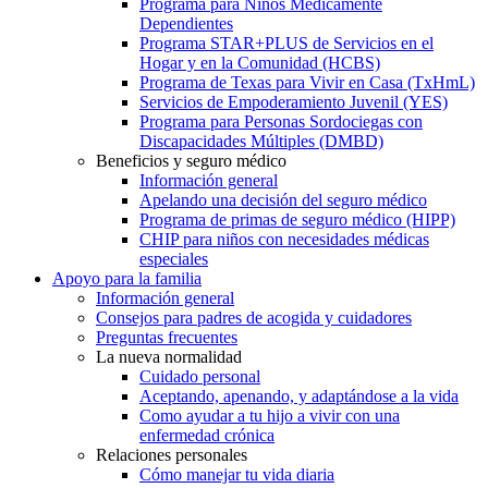
Programa para Niños Médicamente
Dependientes
Programa STAR+PLUS de Servicios en el
Hogar y en la Comunidad (HCBS)
Programa de Texas para Vivir en Casa (TxHmL)
Servicios de Empoderamiento Juvenil (YES)
Programa para Personas Sordociegas con
Discapacidades Múltiples (DMBD)
Beneficios y seguro médico
Información general
Apelando una decisión del seguro médico
Programa de primas de seguro médico (HIPP)
CHIP para niños con necesidades médicas
especiales
Apoyo para la familia
Información general
Consejos para padres de acogida y cuidadores
Preguntas frecuentes
La nueva normalidad
Cuidado personal
Aceptando, apenando, y adaptándose a la vida
Como ayudar a tu hijo a vivir con una
enfermedad crónica
Relaciones personales
Cómo manejar tu vida diaria