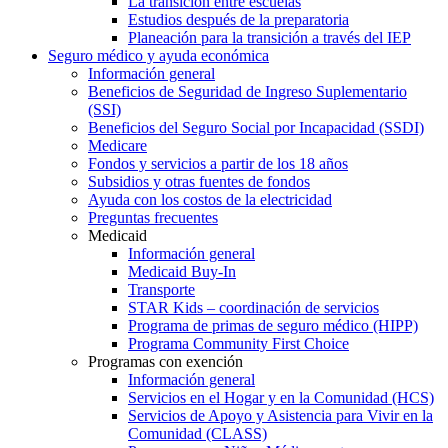
La transición entre escuelas
Estudios después de la preparatoria
Planeación para la transición a través del IEP
Seguro médico y ayuda económica
Información general
Beneficios de Seguridad de Ingreso Suplementario
(SSI)
Beneficios del Seguro Social por Incapacidad (SSDI)
Medicare
Fondos y servicios a partir de los 18 años
Subsidios y otras fuentes de fondos
Ayuda con los costos de la electricidad
Preguntas frecuentes
Medicaid
Información general
Medicaid Buy-In
Transporte
STAR Kids – coordinación de servicios
Programa de primas de seguro médico (HIPP)
Programa Community First Choice
Programas con exención
Información general
Servicios en el Hogar y en la Comunidad (HCS)
Servicios de Apoyo y Asistencia para Vivir en la
Comunidad (CLASS)