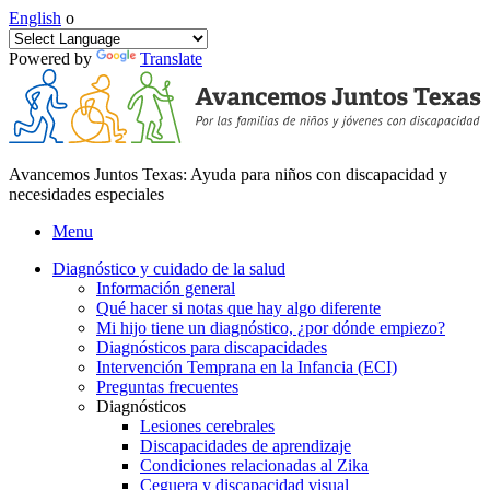
English
o
Powered by
Translate
Avancemos Juntos Texas: Ayuda para niños con discapacidad y
necesidades especiales
Menu
Diagnóstico y cuidado de la salud
Información general
Qué hacer si notas que hay algo diferente
Mi hijo tiene un diagnóstico, ¿por dónde empiezo?
Diagnósticos para discapacidades
Intervención Temprana en la Infancia (ECI)
Preguntas frecuentes
Diagnósticos
Lesiones cerebrales
Discapacidades de aprendizaje
Condiciones relacionadas al Zika
Ceguera y discapacidad visual