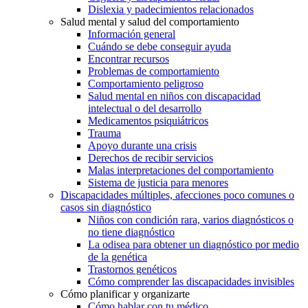
Dislexia y padecimientos relacionados
Salud mental y salud del comportamiento
Información general
Cuándo se debe conseguir ayuda
Encontrar recursos
Problemas de comportamiento
Comportamiento peligroso
Salud mental en niños con discapacidad
intelectual o del desarrollo
Medicamentos psiquiátricos
Trauma
Apoyo durante una crisis
Derechos de recibir servicios
Malas interpretaciones del comportamiento
Sistema de justicia para menores
Discapacidades múltiples, afecciones poco comunes o
casos sin diagnóstico
Niños con condición rara, varios diagnósticos o
no tiene diagnóstico
La odisea para obtener un diagnóstico por medio
de la genética
Trastornos genéticos
Cómo comprender las discapacidades invisibles
Cómo planificar y organizarte
Cómo hablar con tu médico