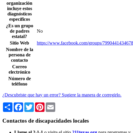
organización
incluye estos
diagnósticos
específicos
¿Es un grupo
de padres
No
estatal?
Sitio Web
https://www.facebook.com/groups/7990441434678
Nombre de la
persona de
contacto
Correo
electrónico
Número de
teléfono
¿Descubriste que hay un error? Sugiere la manera de corregirlo.
Share
Facebook
Twitter
Pinterest
Email
Contactos de discapacidades locales
Llame al 2-1-1
o visita el sitio
211texas.org
para programas y