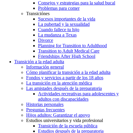
Consejos y estrategias para la salud bucal
Problemas para comer
Transiciónes
Sucesos importantes de la vida
La pubertad y la sexualidad
Cuando fallece tu hijo
La mudanza a Texas
Divorce
Planning for Transition to Adulthood
Transition to Adult Medical Care
Friendships After High School
Transición a la edad adulta
Información general
Cómo planificar la transición a la edad adulta
Fondos y servicios a partir de los 18 años
La transición en la atención médica
Las amistades después de la preparatoria
Actividades recreativas para adolescentes y
adultos con discapacidades
Historias personales
Preguntas frecuentes
Hijos adultos: Garantizar el apoyo
Estudios universitarios y vida profesional
Transición de la escuela pública
Estudios después de la preparatoria