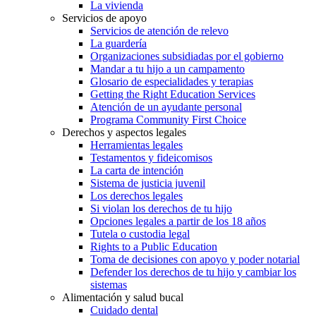
La vivienda
Servicios de apoyo
Servicios de atención de relevo
La guardería
Organizaciones subsidiadas por el gobierno
Mandar a tu hijo a un campamento
Glosario de especialidades y terapias
Getting the Right Education Services
Atención de un ayudante personal
Programa Community First Choice
Derechos y aspectos legales
Herramientas legales
Testamentos y fideicomisos
La carta de intención
Sistema de justicia juvenil
Los derechos legales
Si violan los derechos de tu hijo
Opciones legales a partir de los 18 años
Tutela o custodia legal
Rights to a Public Education
Toma de decisiones con apoyo y poder notarial
Defender los derechos de tu hijo y cambiar los
sistemas
Alimentación y salud bucal
Cuidado dental