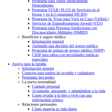
Programa para Niños Médicamente
Dependientes
Programa STAR+PLUS de Servicios en el
Hogar y en la Comunidad (HCBS)
Programa de Texas para Vivir en Casa (TxHmL)
Servicios de Empoderamiento Juvenil (YES)
Programa para Personas Sordociegas con
Discapacidades Múltiples (DMBD)
Beneficios y seguro médico
Información general
Apelando una decisión del seguro médico
Programa de primas de seguro médico (HIPP)
CHIP para niños con necesidades médicas
especiales
Apoyo para la familia
Información general
Consejos para padres de acogida y cuidadores
Preguntas frecuentes
La nueva normalidad
Cuidado personal
Aceptando, apenando, y adaptándose a la vida
Como ayudar a tu hijo a vivir con una
enfermedad crónica
Relaciones personales
Cómo manejar tu vida diaria