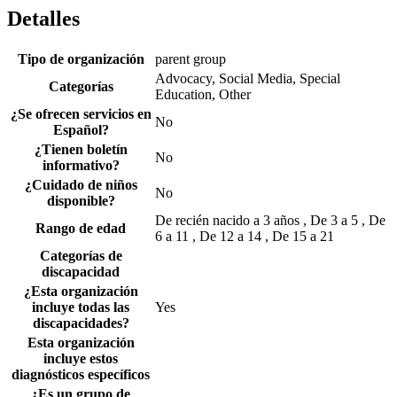
Detalles
Tipo de organización
parent group
Advocacy, Social Media, Special
Categorías
Education, Other
¿Se ofrecen servicios en
No
Español?
¿Tienen boletín
No
informativo?
¿Cuidado de niños
No
disponible?
De recién nacido a 3 años , De 3 a 5 , De
Rango de edad
6 a 11 , De 12 a 14 , De 15 a 21
Categorías de
discapacidad
¿Esta organización
incluye todas las
Yes
discapacidades?
Esta organización
incluye estos
diagnósticos específicos
¿Es un grupo de