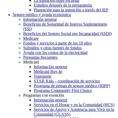
La transición entre escuelas
Estudios después de la preparatoria
Planeación para la transición a través del IEP
Seguro médico y ayuda económica
Información general
Beneficios de Seguridad de Ingreso Suplementario
(SSI)
Beneficios del Seguro Social por Incapacidad (SSDI)
Medicare
Fondos y servicios a partir de los 18 años
Subsidios y otras fuentes de fondos
Ayuda con los costos de la electricidad
Preguntas frecuentes
Medicaid
Información general
Medicaid Buy-In
Transporte
STAR Kids – coordinación de servicios
Programa de primas de seguro médico (HIPP)
Programa Community First Choice
Programas con exención
Información general
Servicios en el Hogar y en la Comunidad (HCS)
Servicios de Apoyo y Asistencia para Vivir en la
Comunidad (CLASS)