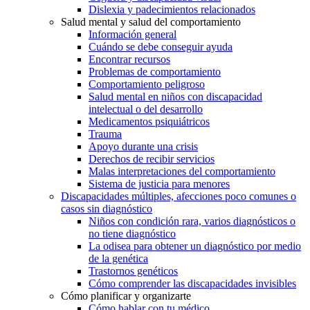
Dislexia y padecimientos relacionados
Salud mental y salud del comportamiento
Información general
Cuándo se debe conseguir ayuda
Encontrar recursos
Problemas de comportamiento
Comportamiento peligroso
Salud mental en niños con discapacidad
intelectual o del desarrollo
Medicamentos psiquiátricos
Trauma
Apoyo durante una crisis
Derechos de recibir servicios
Malas interpretaciones del comportamiento
Sistema de justicia para menores
Discapacidades múltiples, afecciones poco comunes o
casos sin diagnóstico
Niños con condición rara, varios diagnósticos o
no tiene diagnóstico
La odisea para obtener un diagnóstico por medio
de la genética
Trastornos genéticos
Cómo comprender las discapacidades invisibles
Cómo planificar y organizarte
Cómo hablar con tu médico