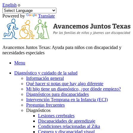
English
o
Powered by
Translate
Avancemos Juntos Texas: Ayuda para niños con discapacidad y
necesidades especiales
Menu
Diagnóstico y cuidado de la salud
Información general
Qué hacer si notas que hay algo diferente
Mi hijo tiene un diagnóstico, ¿por dónde empiezo?
Diagnósticos para discapacidades
Intervención Temprana en la Infancia (ECI)
Preguntas frecuentes
Diagnósticos
Lesiones cerebrales
Discapacidades de aprendizaje
Condiciones relacionadas al Zika
Ceguera y discapacidad visual