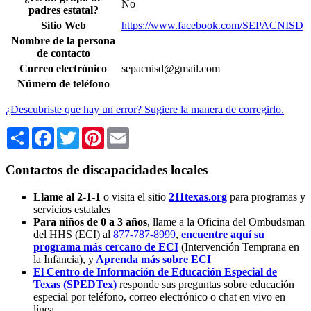
No
padres estatal?
Sitio Web
https://www.facebook.com/SEPACNISD
Nombre de la persona
de contacto
Correo electrónico
sepacnisd@gmail.com
Número de teléfono
¿Descubriste que hay un error? Sugiere la manera de corregirlo.
Share
Facebook
Twitter
Pinterest
Email
Contactos de discapacidades locales
Llame al 2-1-1
o visita el sitio
211texas.org
para programas y
servicios estatales
Para niños de 0 a 3 años
, llame a la Oficina del Ombudsman
del HHS (ECI) al
877-787-8999
,
encuentre aquí su
programa más cercano de ECI
(Intervención Temprana en
la Infancia),
y
Aprenda más sobre ECI
El Centro de Información de Educación Especial de
Texas (SPEDTex)
responde sus preguntas sobre educación
especial por teléfono, correo electrónico o chat en vivo en
línea