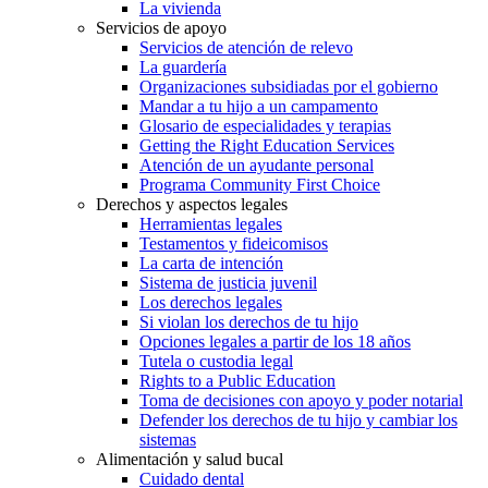
La vivienda
Servicios de apoyo
Servicios de atención de relevo
La guardería
Organizaciones subsidiadas por el gobierno
Mandar a tu hijo a un campamento
Glosario de especialidades y terapias
Getting the Right Education Services
Atención de un ayudante personal
Programa Community First Choice
Derechos y aspectos legales
Herramientas legales
Testamentos y fideicomisos
La carta de intención
Sistema de justicia juvenil
Los derechos legales
Si violan los derechos de tu hijo
Opciones legales a partir de los 18 años
Tutela o custodia legal
Rights to a Public Education
Toma de decisiones con apoyo y poder notarial
Defender los derechos de tu hijo y cambiar los
sistemas
Alimentación y salud bucal
Cuidado dental