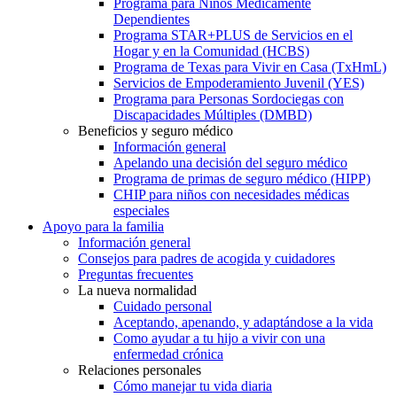
Programa para Niños Médicamente
Dependientes
Programa STAR+PLUS de Servicios en el
Hogar y en la Comunidad (HCBS)
Programa de Texas para Vivir en Casa (TxHmL)
Servicios de Empoderamiento Juvenil (YES)
Programa para Personas Sordociegas con
Discapacidades Múltiples (DMBD)
Beneficios y seguro médico
Información general
Apelando una decisión del seguro médico
Programa de primas de seguro médico (HIPP)
CHIP para niños con necesidades médicas
especiales
Apoyo para la familia
Información general
Consejos para padres de acogida y cuidadores
Preguntas frecuentes
La nueva normalidad
Cuidado personal
Aceptando, apenando, y adaptándose a la vida
Como ayudar a tu hijo a vivir con una
enfermedad crónica
Relaciones personales
Cómo manejar tu vida diaria