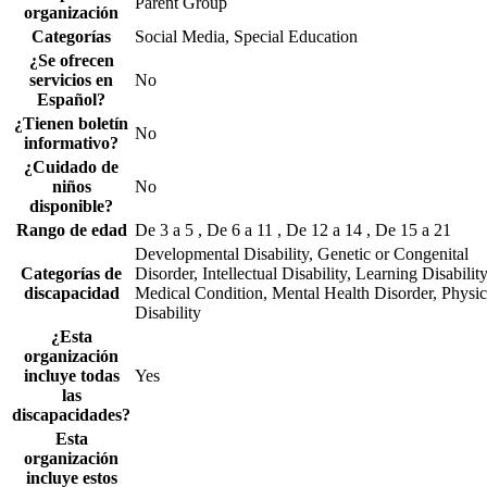
Parent Group
organización
Categorías
Social Media, Special Education
¿Se ofrecen
servicios en
No
Español?
¿Tienen boletín
No
informativo?
¿Cuidado de
niños
No
disponible?
Rango de edad
De 3 a 5 , De 6 a 11 , De 12 a 14 , De 15 a 21
Developmental Disability, Genetic or Congenital
Categorías de
Disorder, Intellectual Disability, Learning Disability
discapacidad
Medical Condition, Mental Health Disorder, Physic
Disability
¿Esta
organización
incluye todas
Yes
las
discapacidades?
Esta
organización
incluye estos