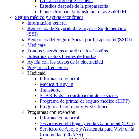
La transición entre escuelas
Estudios después de la preparatoria
Planeación para la transición a través del IEP
Seguro médico y ayuda económica
Información general
Beneficios de Seguridad de Ingreso Suplementario
(SSI)
Beneficios del Seguro Social por Incapacidad (SSDI)
Medicare
Fondos y servicios a partir de los 18 años
Subsidios y otras fuentes de fondos
Ayuda con los costos de la electricidad
Preguntas frecuentes
Medicaid
Información general
Medicaid Buy-In
Transporte
STAR Kids – coordinación de servicios
Programa de primas de seguro médico (HIPP)
Programa Community First Choice
Programas con exención
Información general
Servicios en el Hogar y en la Comunidad (HCS)
Servicios de Apoyo y Asistencia para Vivir en la
Comunidad (CLASS)