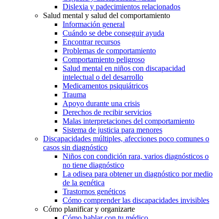
Dislexia y padecimientos relacionados
Salud mental y salud del comportamiento
Información general
Cuándo se debe conseguir ayuda
Encontrar recursos
Problemas de comportamiento
Comportamiento peligroso
Salud mental en niños con discapacidad
intelectual o del desarrollo
Medicamentos psiquiátricos
Trauma
Apoyo durante una crisis
Derechos de recibir servicios
Malas interpretaciones del comportamiento
Sistema de justicia para menores
Discapacidades múltiples, afecciones poco comunes o
casos sin diagnóstico
Niños con condición rara, varios diagnósticos o
no tiene diagnóstico
La odisea para obtener un diagnóstico por medio
de la genética
Trastornos genéticos
Cómo comprender las discapacidades invisibles
Cómo planificar y organizarte
Cómo hablar con tu médico