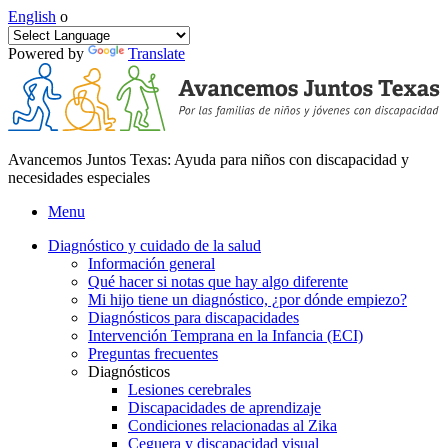
English
o
Powered by
Translate
Avancemos Juntos Texas: Ayuda para niños con discapacidad y
necesidades especiales
Menu
Diagnóstico y cuidado de la salud
Información general
Qué hacer si notas que hay algo diferente
Mi hijo tiene un diagnóstico, ¿por dónde empiezo?
Diagnósticos para discapacidades
Intervención Temprana en la Infancia (ECI)
Preguntas frecuentes
Diagnósticos
Lesiones cerebrales
Discapacidades de aprendizaje
Condiciones relacionadas al Zika
Ceguera y discapacidad visual