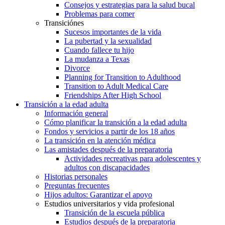
Consejos y estrategias para la salud bucal
Problemas para comer
Transiciónes
Sucesos importantes de la vida
La pubertad y la sexualidad
Cuando fallece tu hijo
La mudanza a Texas
Divorce
Planning for Transition to Adulthood
Transition to Adult Medical Care
Friendships After High School
Transición a la edad adulta
Información general
Cómo planificar la transición a la edad adulta
Fondos y servicios a partir de los 18 años
La transición en la atención médica
Las amistades después de la preparatoria
Actividades recreativas para adolescentes y
adultos con discapacidades
Historias personales
Preguntas frecuentes
Hijos adultos: Garantizar el apoyo
Estudios universitarios y vida profesional
Transición de la escuela pública
Estudios después de la preparatoria