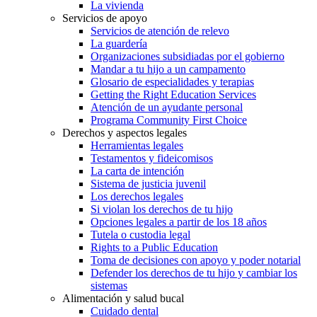
La vivienda
Servicios de apoyo
Servicios de atención de relevo
La guardería
Organizaciones subsidiadas por el gobierno
Mandar a tu hijo a un campamento
Glosario de especialidades y terapias
Getting the Right Education Services
Atención de un ayudante personal
Programa Community First Choice
Derechos y aspectos legales
Herramientas legales
Testamentos y fideicomisos
La carta de intención
Sistema de justicia juvenil
Los derechos legales
Si violan los derechos de tu hijo
Opciones legales a partir de los 18 años
Tutela o custodia legal
Rights to a Public Education
Toma de decisiones con apoyo y poder notarial
Defender los derechos de tu hijo y cambiar los
sistemas
Alimentación y salud bucal
Cuidado dental