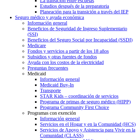
La transición entre escuelas
Estudios después de la preparatoria
Planeación para la transición a través del IEP
Seguro médico y ayuda económica
Información general
Beneficios de Seguridad de Ingreso Suplementario
(SSI)
Beneficios del Seguro Social por Incapacidad (SSDI)
Medicare
Fondos y servicios a partir de los 18 años
Subsidios y otras fuentes de fondos
Ayuda con los costos de la electricidad
Preguntas frecuentes
Medicaid
Información general
Medicaid Buy-In
Transporte
STAR Kids – coordinación de servicios
Programa de primas de seguro médico (HIPP)
Programa Community First Choice
Programas con exención
Información general
Servicios en el Hogar y en la Comunidad (HCS)
Servicios de Apoyo y Asistencia para Vivir en la
Comunidad (CLASS)