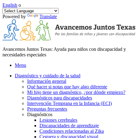
English
o
Powered by
Translate
Avancemos Juntos Texas: Ayuda para niños con discapacidad y
necesidades especiales
Menu
Diagnóstico y cuidado de la salud
Información general
Qué hacer si notas que hay algo diferente
Mi hijo tiene un diagnóstico, ¿por dónde empiezo?
Diagnósticos para discapacidades
Intervención Temprana en la Infancia (ECI)
Preguntas frecuentes
Diagnósticos
Lesiones cerebrales
Discapacidades de aprendizaje
Condiciones relacionadas al Zika
Ceguera y discapacidad visual