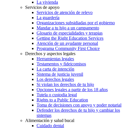
La vivienda
Servicios de apoyo
Servicios de atención de relevo
La guardería
Organizaciones subsidiadas por el gobierno
Mandar a tu hijo a un campamento
Glosario de especialidades y terapias
Getting the Right Education Services
Atención de un ayudante personal
Programa Community First Choice
Derechos y aspectos legales
Herramientas legales
Testamentos y fideicomisos
La carta de intención
Sistema de justicia juvenil
Los derechos legales
Si violan los derechos de tu hijo
Opciones legales a partir de los 18 años
Tutela o custodia legal
Rights to a Public Education
Toma de decisiones con apoyo y poder notarial
Defender los derechos de tu hijo y cambiar los
sistemas
Alimentación y salud bucal
Cuidado dental