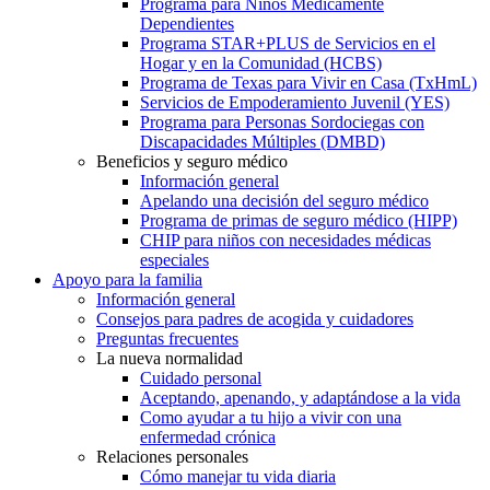
Programa para Niños Médicamente
Dependientes
Programa STAR+PLUS de Servicios en el
Hogar y en la Comunidad (HCBS)
Programa de Texas para Vivir en Casa (TxHmL)
Servicios de Empoderamiento Juvenil (YES)
Programa para Personas Sordociegas con
Discapacidades Múltiples (DMBD)
Beneficios y seguro médico
Información general
Apelando una decisión del seguro médico
Programa de primas de seguro médico (HIPP)
CHIP para niños con necesidades médicas
especiales
Apoyo para la familia
Información general
Consejos para padres de acogida y cuidadores
Preguntas frecuentes
La nueva normalidad
Cuidado personal
Aceptando, apenando, y adaptándose a la vida
Como ayudar a tu hijo a vivir con una
enfermedad crónica
Relaciones personales
Cómo manejar tu vida diaria