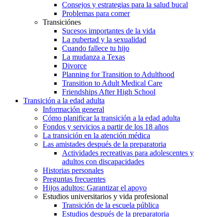
Consejos y estrategias para la salud bucal
Problemas para comer
Transiciónes
Sucesos importantes de la vida
La pubertad y la sexualidad
Cuando fallece tu hijo
La mudanza a Texas
Divorce
Planning for Transition to Adulthood
Transition to Adult Medical Care
Friendships After High School
Transición a la edad adulta
Información general
Cómo planificar la transición a la edad adulta
Fondos y servicios a partir de los 18 años
La transición en la atención médica
Las amistades después de la preparatoria
Actividades recreativas para adolescentes y
adultos con discapacidades
Historias personales
Preguntas frecuentes
Hijos adultos: Garantizar el apoyo
Estudios universitarios y vida profesional
Transición de la escuela pública
Estudios después de la preparatoria