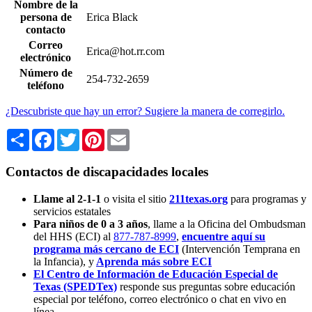
Nombre de la
persona de
Erica Black
contacto
Correo
Erica@hot.rr.com
electrónico
Número de
254-732-2659
teléfono
¿Descubriste que hay un error? Sugiere la manera de corregirlo.
Share
Facebook
Twitter
Pinterest
Email
Contactos de discapacidades locales
Llame al 2-1-1
o visita el sitio
211texas.org
para programas y
servicios estatales
Para niños de 0 a 3 años
, llame a la Oficina del Ombudsman
del HHS (ECI) al
877-787-8999
,
encuentre aquí su
programa más cercano de ECI
(Intervención Temprana en
la Infancia),
y
Aprenda más sobre ECI
El Centro de Información de Educación Especial de
Texas (SPEDTex)
responde sus preguntas sobre educación
especial por teléfono, correo electrónico o chat en vivo en
línea