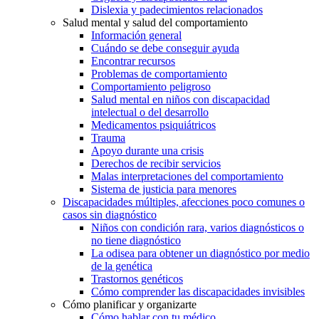
Dislexia y padecimientos relacionados
Salud mental y salud del comportamiento
Información general
Cuándo se debe conseguir ayuda
Encontrar recursos
Problemas de comportamiento
Comportamiento peligroso
Salud mental en niños con discapacidad
intelectual o del desarrollo
Medicamentos psiquiátricos
Trauma
Apoyo durante una crisis
Derechos de recibir servicios
Malas interpretaciones del comportamiento
Sistema de justicia para menores
Discapacidades múltiples, afecciones poco comunes o
casos sin diagnóstico
Niños con condición rara, varios diagnósticos o
no tiene diagnóstico
La odisea para obtener un diagnóstico por medio
de la genética
Trastornos genéticos
Cómo comprender las discapacidades invisibles
Cómo planificar y organizarte
Cómo hablar con tu médico