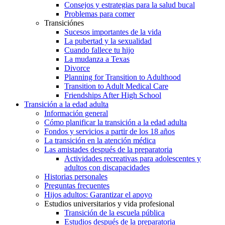
Consejos y estrategias para la salud bucal
Problemas para comer
Transiciónes
Sucesos importantes de la vida
La pubertad y la sexualidad
Cuando fallece tu hijo
La mudanza a Texas
Divorce
Planning for Transition to Adulthood
Transition to Adult Medical Care
Friendships After High School
Transición a la edad adulta
Información general
Cómo planificar la transición a la edad adulta
Fondos y servicios a partir de los 18 años
La transición en la atención médica
Las amistades después de la preparatoria
Actividades recreativas para adolescentes y
adultos con discapacidades
Historias personales
Preguntas frecuentes
Hijos adultos: Garantizar el apoyo
Estudios universitarios y vida profesional
Transición de la escuela pública
Estudios después de la preparatoria