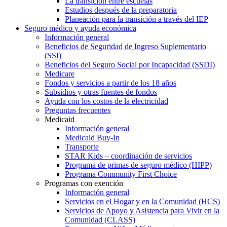
La transición entre escuelas
Estudios después de la preparatoria
Planeación para la transición a través del IEP
Seguro médico y ayuda económica
Información general
Beneficios de Seguridad de Ingreso Suplementario
(SSI)
Beneficios del Seguro Social por Incapacidad (SSDI)
Medicare
Fondos y servicios a partir de los 18 años
Subsidios y otras fuentes de fondos
Ayuda con los costos de la electricidad
Preguntas frecuentes
Medicaid
Información general
Medicaid Buy-In
Transporte
STAR Kids – coordinación de servicios
Programa de primas de seguro médico (HIPP)
Programa Community First Choice
Programas con exención
Información general
Servicios en el Hogar y en la Comunidad (HCS)
Servicios de Apoyo y Asistencia para Vivir en la
Comunidad (CLASS)