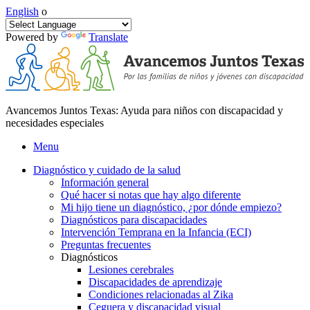
English
o
Powered by
Translate
Avancemos Juntos Texas: Ayuda para niños con discapacidad y
necesidades especiales
Menu
Diagnóstico y cuidado de la salud
Información general
Qué hacer si notas que hay algo diferente
Mi hijo tiene un diagnóstico, ¿por dónde empiezo?
Diagnósticos para discapacidades
Intervención Temprana en la Infancia (ECI)
Preguntas frecuentes
Diagnósticos
Lesiones cerebrales
Discapacidades de aprendizaje
Condiciones relacionadas al Zika
Ceguera y discapacidad visual