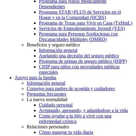
Programa para Niños Médicamente
Dependientes
Programa STAR+PLUS de Servicios en el
Hogar y en la Comunidad (HCBS)
Programa de Texas para Vivir en Casa (TxHmL)
Servicios de Empoderamiento Juvenil (YES)
Programa para Personas Sordociegas con
Discapacidades Múltiples (DMBD)
Beneficios y seguro médico
Información general
Apelando una decisión del seguro médico
Programa de primas de seguro médico (HIPP)
CHIP para niños con necesidades médicas
especiales
Apoyo para la familia
Información general
Consejos para padres de acogida y cuidadores
Preguntas frecuentes
La nueva normalidad
Cuidado personal
Aceptando, apenando, y adaptándose a la vida
Como ayudar a tu hijo a vivir con una
enfermedad crónica
Relaciones personales
Cómo manejar tu vida diaria