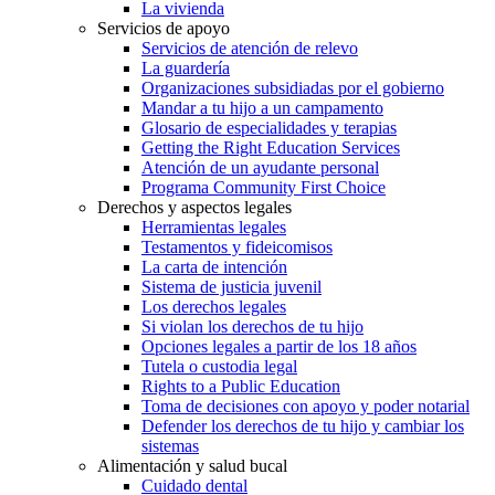
La vivienda
Servicios de apoyo
Servicios de atención de relevo
La guardería
Organizaciones subsidiadas por el gobierno
Mandar a tu hijo a un campamento
Glosario de especialidades y terapias
Getting the Right Education Services
Atención de un ayudante personal
Programa Community First Choice
Derechos y aspectos legales
Herramientas legales
Testamentos y fideicomisos
La carta de intención
Sistema de justicia juvenil
Los derechos legales
Si violan los derechos de tu hijo
Opciones legales a partir de los 18 años
Tutela o custodia legal
Rights to a Public Education
Toma de decisiones con apoyo y poder notarial
Defender los derechos de tu hijo y cambiar los
sistemas
Alimentación y salud bucal
Cuidado dental