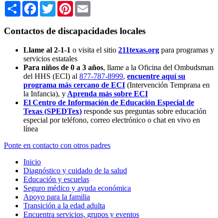
Share
Facebook
Twitter
Pinterest
Email
Contactos de discapacidades locales
Llame al 2-1-1
o visita el sitio
211texas.org
para programas y
servicios estatales
Para niños de 0 a 3 años
, llame a la Oficina del Ombudsman
del HHS (ECI) al
877-787-8999
,
encuentre aquí su
programa más cercano de ECI
(Intervención Temprana en
la Infancia),
y
Aprenda más sobre ECI
El Centro de Información de Educación Especial de
Texas (SPEDTex)
responde sus preguntas sobre educación
especial por teléfono, correo electrónico o chat en vivo en
línea
Ponte en contacto con otros padres
Inicio
Diagnóstico y cuidado de la salud
Educación y escuelas
Seguro médico y ayuda económica
Apoyo para la familia
Transición a la edad adulta
Encuentra servicios, grupos y eventos