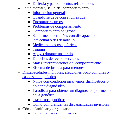
Dislexia y padecimientos relacionados
Salud mental y salud del comportamiento
Información general
Cuándo se debe conseguir ayuda
Encontrar recursos
Problemas de comportamiento
Comportamiento peligroso
Salud mental en niños con discapacidad
intelectual o del desarrollo
Medicamentos psiquiátricos
Trauma
Apoyo durante una crisis
Derechos de recibir servicios
Malas interpretaciones del comportamiento
Sistema de justicia para menores
Discapacidades múltiples, afecciones poco comunes o
casos sin diagnóstico
Niños con condición rara, varios diagnósticos o
no tiene diagnóstico
La odisea para obtener un diagnóstico por medio
de la genética
Trastornos genéticos
Cómo comprender las discapacidades invisibles
Cómo planificar y organizarte
Cómo hablar con tu médico