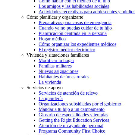
Cómo hablar con el médico de tu hijo
Los amigos y las habilidades sociales
Actividades recreativas para adolescentes y adulto
Cómo planificar y organizarte
Preparativos para casos de emergencia
Cuando ya no puedas cuidar de tu hijo
Planificación centrada en la persona
Hogar médico
Cómo organizar los expedientes médicos
El registro médico electrónico
Vivienda y situaciones familiares
Modificar tu hogar
Familias militares
Nuevas asignaciones
Habitantes de áreas rurales
La vivienda
Servicios de apoyo
Servicios de atención de relevo
La guardería
Organizaciones subsidiadas por el gobierno
Mandar a tu hijo a un campamento
Glosario de especialidades y terapias
Getting the Right Education Services
Atención de un ayudante personal
Programa Community First Choice