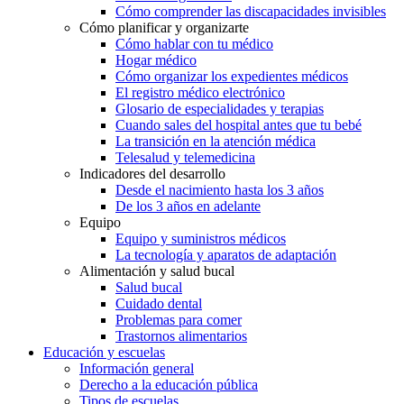
Cómo comprender las discapacidades invisibles
Cómo planificar y organizarte
Cómo hablar con tu médico
Hogar médico
Cómo organizar los expedientes médicos
El registro médico electrónico
Glosario de especialidades y terapias
Cuando sales del hospital antes que tu bebé
La transición en la atención médica
Telesalud y telemedicina
Indicadores del desarrollo
Desde el nacimiento hasta los 3 años
De los 3 años en adelante
Equipo
Equipo y suministros médicos
La tecnología y aparatos de adaptación
Alimentación y salud bucal
Salud bucal
Cuidado dental
Problemas para comer
Trastornos alimentarios
Educación y escuelas
Información general
Derecho a la educación pública
Tipos de escuelas