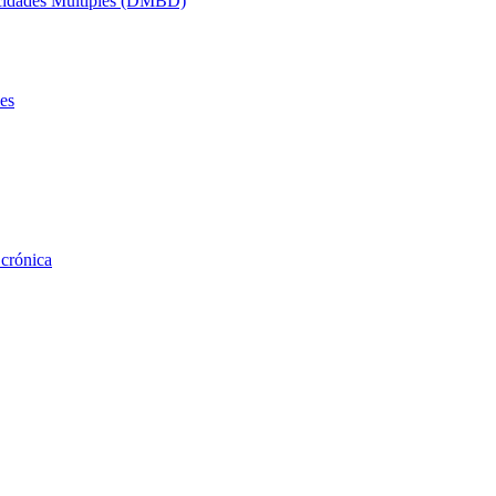
acidades Múltiples (DMBD)
es
 crónica