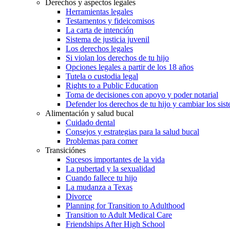
Derechos y aspectos legales
Herramientas legales
Testamentos y fideicomisos
La carta de intención
Sistema de justicia juvenil
Los derechos legales
Si violan los derechos de tu hijo
Opciones legales a partir de los 18 años
Tutela o custodia legal
Rights to a Public Education
Toma de decisiones con apoyo y poder notarial
Defender los derechos de tu hijo y cambiar los sis
Alimentación y salud bucal
Cuidado dental
Consejos y estrategias para la salud bucal
Problemas para comer
Transiciónes
Sucesos importantes de la vida
La pubertad y la sexualidad
Cuando fallece tu hijo
La mudanza a Texas
Divorce
Planning for Transition to Adulthood
Transition to Adult Medical Care
Friendships After High School