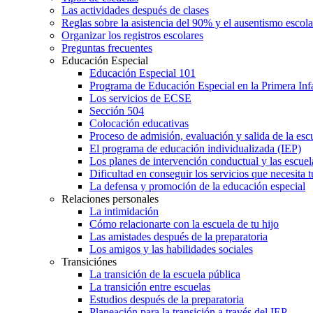
Las actividades después de clases
Reglas sobre la asistencia del 90% y el ausentismo escol
Organizar los registros escolares
Preguntas frecuentes
Educación Especial
Educación Especial 101
Programa de Educación Especial en la Primera Inf
Los servicios de ECSE
Sección 504
Colocación educativas
Proceso de admisión, evaluación y salida de la es
El programa de educación individualizada (IEP)
Los planes de intervención conductual y las escuel
Dificultad en conseguir los servicios que necesita t
La defensa y promoción de la educación especial
Relaciones personales
La intimidación
Cómo relacionarte con la escuela de tu hijo
Las amistades después de la preparatoria
Los amigos y las habilidades sociales
Transiciónes
La transición de la escuela pública
La transición entre escuelas
Estudios después de la preparatoria
Planeación para la transición a través del IEP