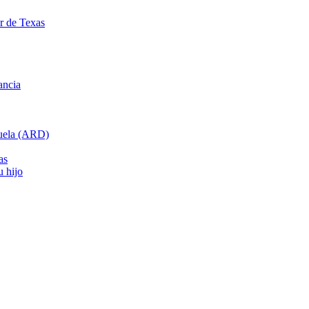
ar de Texas
ancia
cuela (ARD)
as
u hijo