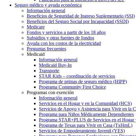
Seguro médico y ayuda económica
Información general
Beneficios de Seguridad de Ingreso Suplementario (SSI)
Beneficios del Seguro Social por Incapacidad (SSDI)
Medicare
Fondos y servicios a partir de los 18 años
Subsidios y otras fuentes de fondos
Ayuda con los costos de la electricidad
Preguntas frecuentes
Medicaid
Información general
Medicaid Buy-In
Transporte
STAR Kids – coordinación de servicios
Programa de primas de seguro médico (HIPP)
Programa Community First Choice
Programas con exención
Información general
Servicios en el Hogar y en la Comunidad (HCS)
Servicios de Apoyo y Asistencia para Vivir en l
Programa para Niños Médicamente Dependientes
Programa STAR+PLUS de Servicios en el Hogar
Programa de Texas para Vivir en Casa (TxHmL)
Servicios de Empoderamiento Juvenil (YES)