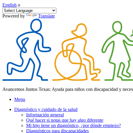
English
o
Powered by
Translate
Avancemos Juntos Texas: Ayuda para niños con discapacidad y neces
Menu
Diagnóstico y cuidado de la salud
Información general
Qué hacer si notas que hay algo diferente
Mi hijo tiene un diagnóstico, ¿por dónde empiezo?
Diagnósticos para discapacidades