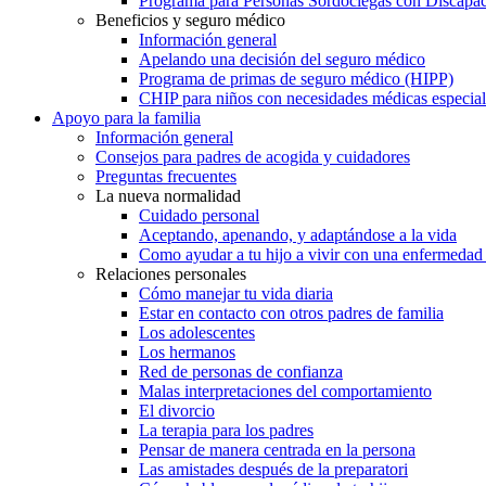
Programa para Personas Sordociegas con Discap
Beneficios y seguro médico
Información general
Apelando una decisión del seguro médico
Programa de primas de seguro médico (HIPP)
CHIP para niños con necesidades médicas especial
Apoyo para la familia
Información general
Consejos para padres de acogida y cuidadores
Preguntas frecuentes
La nueva normalidad
Cuidado personal
Aceptando, apenando, y adaptándose a la vida
Como ayudar a tu hijo a vivir con una enfermedad
Relaciones personales
Cómo manejar tu vida diaria
Estar en contacto con otros padres de familia
Los adolescentes
Los hermanos
Red de personas de confianza
Malas interpretaciones del comportamiento
El divorcio
La terapia para los padres
Pensar de manera centrada en la persona
Las amistades después de la preparatori