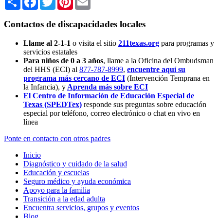
Contactos de discapacidades locales
Llame al 2-1-1
o visita el sitio
211texas.org
para programas y
servicios estatales
Para niños de 0 a 3 años
, llame a la Oficina del Ombudsman
del HHS (ECI) al
877-787-8999
,
encuentre aquí su
programa más cercano de ECI
(Intervención Temprana en
la Infancia),
y
Aprenda más sobre ECI
El Centro de Información de Educación Especial de
Texas (SPEDTex)
responde sus preguntas sobre educación
especial por teléfono, correo electrónico o chat en vivo en
línea
Ponte en contacto con otros padres
Inicio
Diagnóstico y cuidado de la salud
Educación y escuelas
Seguro médico y ayuda económica
Apoyo para la familia
Transición a la edad adulta
Encuentra servicios, grupos y eventos
Blog