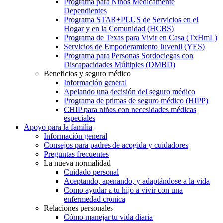
Programa para Niños Médicamente
Dependientes
Programa STAR+PLUS de Servicios en el
Hogar y en la Comunidad (HCBS)
Programa de Texas para Vivir en Casa (TxHmL)
Servicios de Empoderamiento Juvenil (YES)
Programa para Personas Sordociegas con
Discapacidades Múltiples (DMBD)
Beneficios y seguro médico
Información general
Apelando una decisión del seguro médico
Programa de primas de seguro médico (HIPP)
CHIP para niños con necesidades médicas
especiales
Apoyo para la familia
Información general
Consejos para padres de acogida y cuidadores
Preguntas frecuentes
La nueva normalidad
Cuidado personal
Aceptando, apenando, y adaptándose a la vida
Como ayudar a tu hijo a vivir con una
enfermedad crónica
Relaciones personales
Cómo manejar tu vida diaria