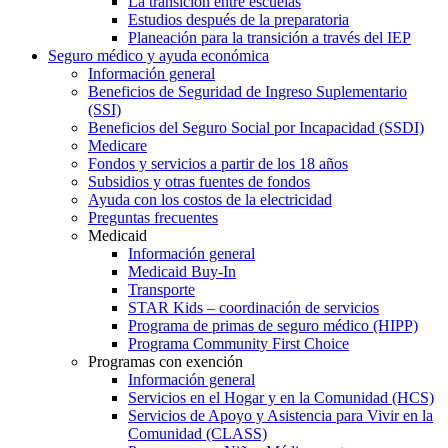
La transición entre escuelas
Estudios después de la preparatoria
Planeación para la transición a través del IEP
Seguro médico y ayuda económica
Información general
Beneficios de Seguridad de Ingreso Suplementario
(SSI)
Beneficios del Seguro Social por Incapacidad (SSDI)
Medicare
Fondos y servicios a partir de los 18 años
Subsidios y otras fuentes de fondos
Ayuda con los costos de la electricidad
Preguntas frecuentes
Medicaid
Información general
Medicaid Buy-In
Transporte
STAR Kids – coordinación de servicios
Programa de primas de seguro médico (HIPP)
Programa Community First Choice
Programas con exención
Información general
Servicios en el Hogar y en la Comunidad (HCS)
Servicios de Apoyo y Asistencia para Vivir en la
Comunidad (CLASS)