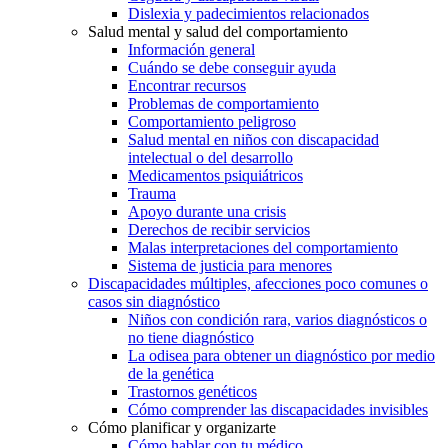
Dislexia y padecimientos relacionados
Salud mental y salud del comportamiento
Información general
Cuándo se debe conseguir ayuda
Encontrar recursos
Problemas de comportamiento
Comportamiento peligroso
Salud mental en niños con discapacidad
intelectual o del desarrollo
Medicamentos psiquiátricos
Trauma
Apoyo durante una crisis
Derechos de recibir servicios
Malas interpretaciones del comportamiento
Sistema de justicia para menores
Discapacidades múltiples, afecciones poco comunes o
casos sin diagnóstico
Niños con condición rara, varios diagnósticos o
no tiene diagnóstico
La odisea para obtener un diagnóstico por medio
de la genética
Trastornos genéticos
Cómo comprender las discapacidades invisibles
Cómo planificar y organizarte
Cómo hablar con tu médico