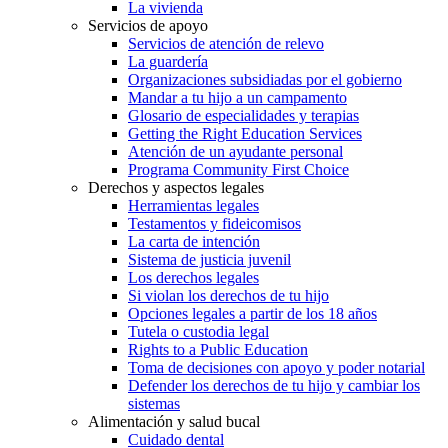
La vivienda
Servicios de apoyo
Servicios de atención de relevo
La guardería
Organizaciones subsidiadas por el gobierno
Mandar a tu hijo a un campamento
Glosario de especialidades y terapias
Getting the Right Education Services
Atención de un ayudante personal
Programa Community First Choice
Derechos y aspectos legales
Herramientas legales
Testamentos y fideicomisos
La carta de intención
Sistema de justicia juvenil
Los derechos legales
Si violan los derechos de tu hijo
Opciones legales a partir de los 18 años
Tutela o custodia legal
Rights to a Public Education
Toma de decisiones con apoyo y poder notarial
Defender los derechos de tu hijo y cambiar los
sistemas
Alimentación y salud bucal
Cuidado dental