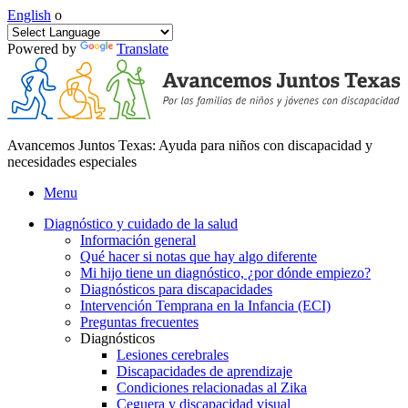
English
o
Powered by
Translate
Avancemos Juntos Texas: Ayuda para niños con discapacidad y
necesidades especiales
Menu
Diagnóstico y cuidado de la salud
Información general
Qué hacer si notas que hay algo diferente
Mi hijo tiene un diagnóstico, ¿por dónde empiezo?
Diagnósticos para discapacidades
Intervención Temprana en la Infancia (ECI)
Preguntas frecuentes
Diagnósticos
Lesiones cerebrales
Discapacidades de aprendizaje
Condiciones relacionadas al Zika
Ceguera y discapacidad visual