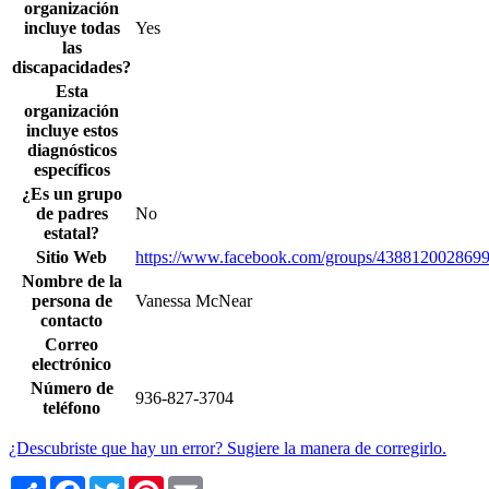
organización
incluye todas
Yes
las
discapacidades?
Esta
organización
incluye estos
diagnósticos
específicos
¿Es un grupo
de padres
No
estatal?
Sitio Web
https://www.facebook.com/groups/4388120028699
Nombre de la
persona de
Vanessa McNear
contacto
Correo
electrónico
Número de
936-827-3704
teléfono
¿Descubriste que hay un error? Sugiere la manera de corregirlo.
Share
Facebook
Twitter
Pinterest
Email