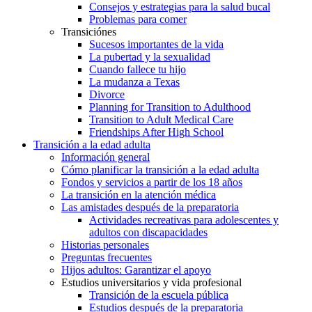
Consejos y estrategias para la salud bucal
Problemas para comer
Transiciónes
Sucesos importantes de la vida
La pubertad y la sexualidad
Cuando fallece tu hijo
La mudanza a Texas
Divorce
Planning for Transition to Adulthood
Transition to Adult Medical Care
Friendships After High School
Transición a la edad adulta
Información general
Cómo planificar la transición a la edad adulta
Fondos y servicios a partir de los 18 años
La transición en la atención médica
Las amistades después de la preparatoria
Actividades recreativas para adolescentes y
adultos con discapacidades
Historias personales
Preguntas frecuentes
Hijos adultos: Garantizar el apoyo
Estudios universitarios y vida profesional
Transición de la escuela pública
Estudios después de la preparatoria