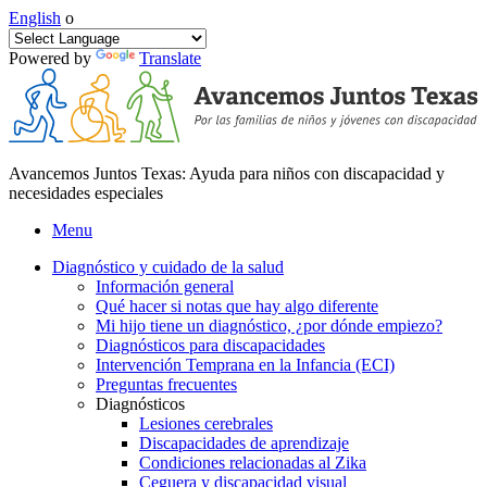
English
o
Powered by
Translate
Avancemos Juntos Texas: Ayuda para niños con discapacidad y
necesidades especiales
Menu
Diagnóstico y cuidado de la salud
Información general
Qué hacer si notas que hay algo diferente
Mi hijo tiene un diagnóstico, ¿por dónde empiezo?
Diagnósticos para discapacidades
Intervención Temprana en la Infancia (ECI)
Preguntas frecuentes
Diagnósticos
Lesiones cerebrales
Discapacidades de aprendizaje
Condiciones relacionadas al Zika
Ceguera y discapacidad visual