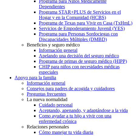
Programa para Niños Médicamente
Dependientes
Programa STAR+PLUS de Servicios en el
Hogar y en la Comunidad (HCBS)
Programa de Texas para Vivir en Casa (TxHmL)
Servicios de Empoderamiento Juvenil (YES)
Programa para Personas Sordociegas con
Discapacidades Múltiples (DMBD)
Beneficios y seguro médico
Información general
Apelando una decisión del seguro médico
Programa de primas de seguro médico (HIPP)
CHIP para niños con necesidades médicas
especiales
Apoyo para la familia
Información general
Consejos para padres de acogida y cuidadores
Preguntas frecuentes
La nueva normalidad
Cuidado personal
Aceptando, apenando, y adaptándose a la vida
Como ayudar a tu hijo a vivir con una
enfermedad crónica
Relaciones personales
Cómo manejar tu vida diaria