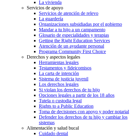
La vivienda
Servicios de apoyo
Servicios de atención de relevo
La guardería
Organizaciones subsidiadas por el gobierno
Mandar a tu hijo a un campamento
Glosario de especialidades y terapias
Getting the Right Education Services
Atención de un ayudante personal
Programa Community First Choice
Derechos y aspectos legales
Herramientas legales
Testamentos y fideicomisos
La carta de intención
Sistema de justicia juvenil
Los derechos legales
Si violan los derechos de tu hijo
Opciones legales a partir de los 18 años
Tutela o custodia legal
Rights to a Public Education
Toma de decisiones con apoyo y poder notarial
Defender los derechos de tu hijo y cambiar los
sistemas
Alimentación y salud bucal
Cuidado dental