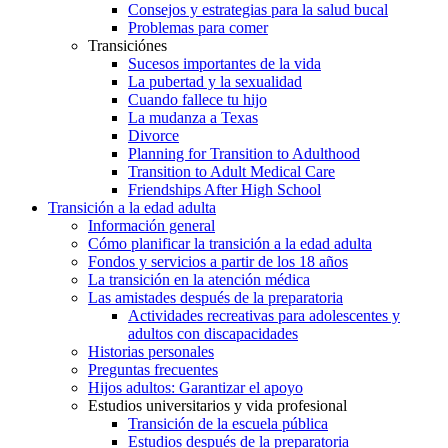
Consejos y estrategias para la salud bucal
Problemas para comer
Transiciónes
Sucesos importantes de la vida
La pubertad y la sexualidad
Cuando fallece tu hijo
La mudanza a Texas
Divorce
Planning for Transition to Adulthood
Transition to Adult Medical Care
Friendships After High School
Transición a la edad adulta
Información general
Cómo planificar la transición a la edad adulta
Fondos y servicios a partir de los 18 años
La transición en la atención médica
Las amistades después de la preparatoria
Actividades recreativas para adolescentes y
adultos con discapacidades
Historias personales
Preguntas frecuentes
Hijos adultos: Garantizar el apoyo
Estudios universitarios y vida profesional
Transición de la escuela pública
Estudios después de la preparatoria