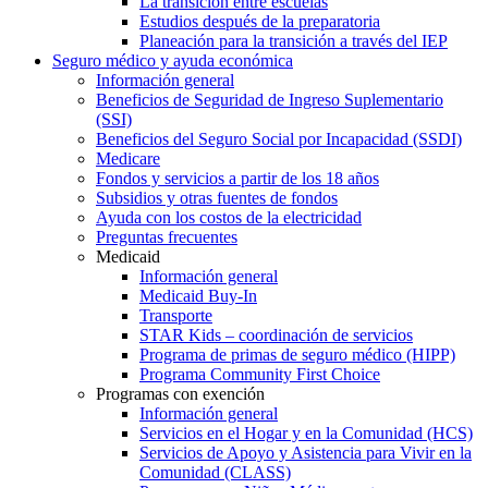
La transición entre escuelas
Estudios después de la preparatoria
Planeación para la transición a través del IEP
Seguro médico y ayuda económica
Información general
Beneficios de Seguridad de Ingreso Suplementario
(SSI)
Beneficios del Seguro Social por Incapacidad (SSDI)
Medicare
Fondos y servicios a partir de los 18 años
Subsidios y otras fuentes de fondos
Ayuda con los costos de la electricidad
Preguntas frecuentes
Medicaid
Información general
Medicaid Buy-In
Transporte
STAR Kids – coordinación de servicios
Programa de primas de seguro médico (HIPP)
Programa Community First Choice
Programas con exención
Información general
Servicios en el Hogar y en la Comunidad (HCS)
Servicios de Apoyo y Asistencia para Vivir en la
Comunidad (CLASS)