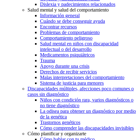
Dislexia y padecimientos relacionados
Salud mental y salud del comportamiento
Información general
Cuándo se debe conseguir ayuda
Encontrar recursos
Problemas de comportamiento
Comportamiento peligroso
Salud mental en niños con discapacidad
intelectual o del desarrollo
Medicamentos psiquiátricos
Trauma
Apoyo durante una crisis
Derechos de recibir servicios
Malas interpretaciones del comportamiento
Sistema de justicia para menores
Discapacidades múltiples, afecciones poco comunes o
casos sin diagnóstico
Niños con condición rara, varios diagnósticos o
no tiene diagnóstico
La odisea para obtener un diagnóstico por medio
de la genética
Trastornos genéticos
Cómo comprender las discapacidades invisibles
Cómo planificar y organizarte
Cómo hablar con tu médico