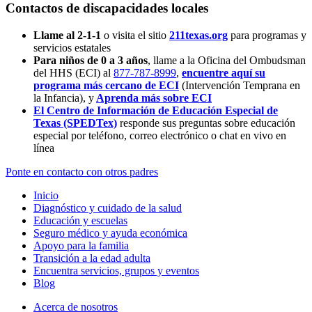
Contactos de discapacidades locales
Llame al 2-1-1
o visita el sitio
211texas.org
para programas y
servicios estatales
Para niños de 0 a 3 años
, llame a la Oficina del Ombudsman
del HHS (ECI) al
877-787-8999
,
encuentre aquí su
programa más cercano de ECI
(Intervención Temprana en
la Infancia),
y
Aprenda más sobre ECI
El Centro de Información de Educación Especial de
Texas (SPEDTex)
responde sus preguntas sobre educación
especial por teléfono, correo electrónico o chat en vivo en
línea
Ponte en contacto con otros padres
Inicio
Diagnóstico y cuidado de la salud
Educación y escuelas
Seguro médico y ayuda económica
Apoyo para la familia
Transición a la edad adulta
Encuentra servicios, grupos y eventos
Blog
Acerca de nosotros