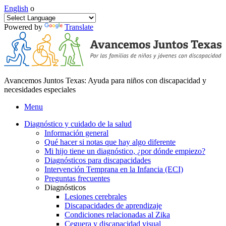
English
o
Powered by
Translate
Avancemos Juntos Texas: Ayuda para niños con discapacidad y
necesidades especiales
Menu
Diagnóstico y cuidado de la salud
Información general
Qué hacer si notas que hay algo diferente
Mi hijo tiene un diagnóstico, ¿por dónde empiezo?
Diagnósticos para discapacidades
Intervención Temprana en la Infancia (ECI)
Preguntas frecuentes
Diagnósticos
Lesiones cerebrales
Discapacidades de aprendizaje
Condiciones relacionadas al Zika
Ceguera y discapacidad visual