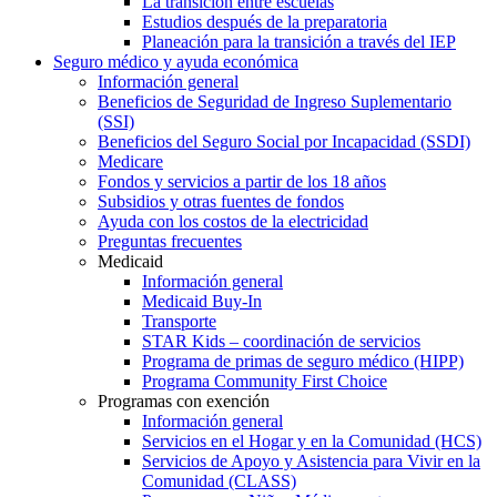
La transición entre escuelas
Estudios después de la preparatoria
Planeación para la transición a través del IEP
Seguro médico y ayuda económica
Información general
Beneficios de Seguridad de Ingreso Suplementario
(SSI)
Beneficios del Seguro Social por Incapacidad (SSDI)
Medicare
Fondos y servicios a partir de los 18 años
Subsidios y otras fuentes de fondos
Ayuda con los costos de la electricidad
Preguntas frecuentes
Medicaid
Información general
Medicaid Buy-In
Transporte
STAR Kids – coordinación de servicios
Programa de primas de seguro médico (HIPP)
Programa Community First Choice
Programas con exención
Información general
Servicios en el Hogar y en la Comunidad (HCS)
Servicios de Apoyo y Asistencia para Vivir en la
Comunidad (CLASS)