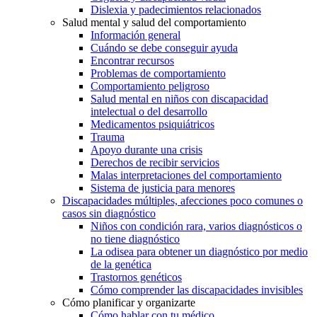
Dislexia y padecimientos relacionados
Salud mental y salud del comportamiento
Información general
Cuándo se debe conseguir ayuda
Encontrar recursos
Problemas de comportamiento
Comportamiento peligroso
Salud mental en niños con discapacidad
intelectual o del desarrollo
Medicamentos psiquiátricos
Trauma
Apoyo durante una crisis
Derechos de recibir servicios
Malas interpretaciones del comportamiento
Sistema de justicia para menores
Discapacidades múltiples, afecciones poco comunes o
casos sin diagnóstico
Niños con condición rara, varios diagnósticos o
no tiene diagnóstico
La odisea para obtener un diagnóstico por medio
de la genética
Trastornos genéticos
Cómo comprender las discapacidades invisibles
Cómo planificar y organizarte
Cómo hablar con tu médico