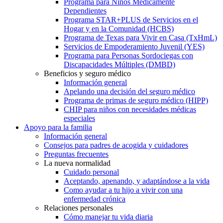
Programa para Niños Médicamente
Dependientes
Programa STAR+PLUS de Servicios en el
Hogar y en la Comunidad (HCBS)
Programa de Texas para Vivir en Casa (TxHmL)
Servicios de Empoderamiento Juvenil (YES)
Programa para Personas Sordociegas con
Discapacidades Múltiples (DMBD)
Beneficios y seguro médico
Información general
Apelando una decisión del seguro médico
Programa de primas de seguro médico (HIPP)
CHIP para niños con necesidades médicas
especiales
Apoyo para la familia
Información general
Consejos para padres de acogida y cuidadores
Preguntas frecuentes
La nueva normalidad
Cuidado personal
Aceptando, apenando, y adaptándose a la vida
Como ayudar a tu hijo a vivir con una
enfermedad crónica
Relaciones personales
Cómo manejar tu vida diaria