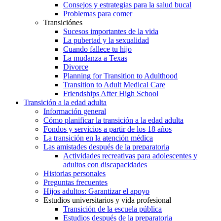
Consejos y estrategias para la salud bucal
Problemas para comer
Transiciónes
Sucesos importantes de la vida
La pubertad y la sexualidad
Cuando fallece tu hijo
La mudanza a Texas
Divorce
Planning for Transition to Adulthood
Transition to Adult Medical Care
Friendships After High School
Transición a la edad adulta
Información general
Cómo planificar la transición a la edad adulta
Fondos y servicios a partir de los 18 años
La transición en la atención médica
Las amistades después de la preparatoria
Actividades recreativas para adolescentes y
adultos con discapacidades
Historias personales
Preguntas frecuentes
Hijos adultos: Garantizar el apoyo
Estudios universitarios y vida profesional
Transición de la escuela pública
Estudios después de la preparatoria