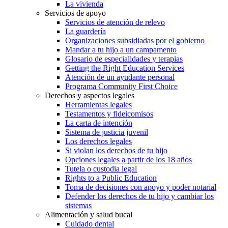
La vivienda
Servicios de apoyo
Servicios de atención de relevo
La guardería
Organizaciones subsidiadas por el gobierno
Mandar a tu hijo a un campamento
Glosario de especialidades y terapias
Getting the Right Education Services
Atención de un ayudante personal
Programa Community First Choice
Derechos y aspectos legales
Herramientas legales
Testamentos y fideicomisos
La carta de intención
Sistema de justicia juvenil
Los derechos legales
Si violan los derechos de tu hijo
Opciones legales a partir de los 18 años
Tutela o custodia legal
Rights to a Public Education
Toma de decisiones con apoyo y poder notarial
Defender los derechos de tu hijo y cambiar los
sistemas
Alimentación y salud bucal
Cuidado dental